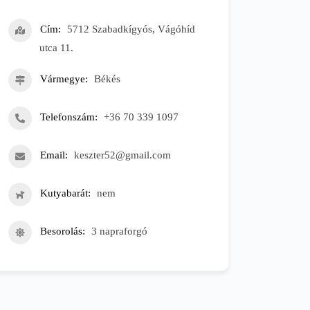
Cím
5712 Szabadkígyós, Vágóhíd
utca 11.
Vármegye
Békés
Telefonszám
+36 70 339 1097
Email
keszter52@gmail.com
Kutyabarát
nem
Besorolás
3 napraforgó