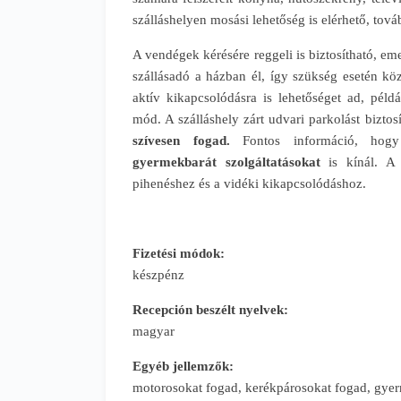
szálláshelyen mosási lehetőség is elérhető, tová
A vendégek kérésére reggeli is biztosítható, eme
szállásadó a házban él, így szükség esetén kö
aktív kikapcsolódásra is lehetőséget ad, péld
mód. A szálláshely zárt udvari parkolást biztos
szívesen fogad.
Fontos információ, hogy 
gyermekbarát szolgáltatásokat
is kínál. A b
pihenéshez és a vidéki kikapcsolódáshoz.
Fizetési módok:
készpénz
Recepción beszélt nyelvek:
magyar
Egyéb jellemzők:
motorosokat fogad, kerékpárosokat fogad, g