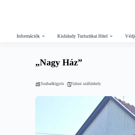
Skip
to
content
Információk
Kisfaludy Turisztikai Hitel
Védj
„Nagy Ház”
Szabadkígyós
falusi szálláshely