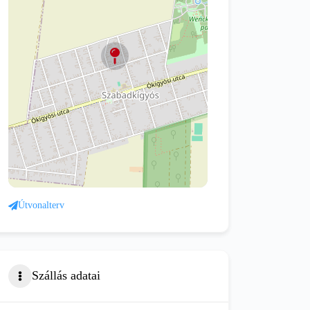
Útvonalterv
Szállás adatai