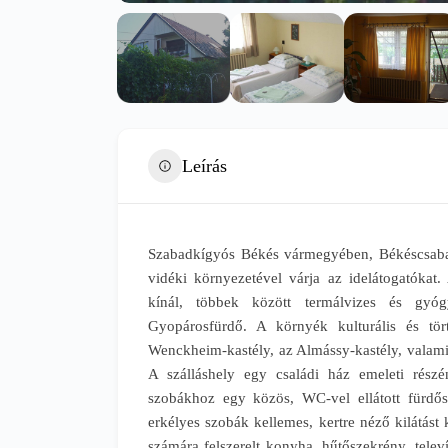
Leírás
Szabadkígyós Békés vármegyében, Békéscsaba 
vidéki környezetével várja az idelátogatókat
kínál, többek között termálvizes és gyó
Gyopárosfürdő. A környék kulturális és tör
Wenckheim-kastély, az Almássy-kastély, valam
A szálláshely egy családi ház emeleti részé
szobákhoz egy közös, WC-vel ellátott fürdősz
erkélyes szobák kellemes, kertre néző kilátás
számára felszerelt konyha, hűtőszekrény, telev