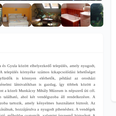
és Gyula között elhelyezkedő település, amely nyugodt,
. A település környéke számos kikapcsolódási lehetőséget
gyfürdők is könnyen elérhetők, például az orosházi
ténelmi látnivalókban is gazdag, így többek között a
int a közeli Munkácsy Mihály Múzeum is népszerű úti cél.
n található, ahol két vendégszoba áll rendelkezésre. A
oba tartozik, amely kényelmes használatot biztosít. Az
t kínálnak, hozzájárulva a nyugodt pihenéshez. A vendégek
ízió, műholdas csatornák, valamint ágynemű biztosított. A