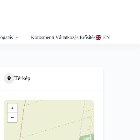
ogatás
Körösmenti Vállalkozás Erősítés
EN
Térkép
+
−