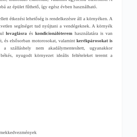
bbá az épület fűthető, így egész évben használható.
llett étkezési lehetőség is rendelkezésre áll a környéken. A
zvetlen segítséget tud nyújtani a vendégeknek. A környék
ául
lovaglásra
és
kondicionálóterem
használatára is van
ít, és elsősorban motorosokat, valamint
kerékpárosokat is
a szálláshely nem akadálymentesített, ugyanakkor
ékés, nyugodt környezet ideális feltételeket teremt a
yermekkedvezmények