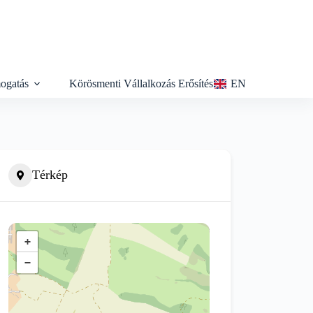
ogatás
Körösmenti Vállalkozás Erősítés
EN
Térkép
+
−