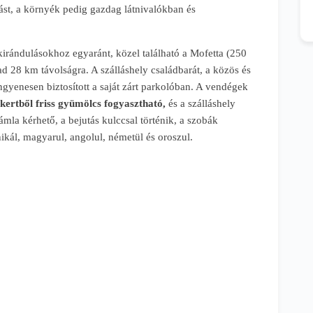
ást, a környék pedig gazdag látnivalókban és
kirándulásokhoz egyaránt, közel található a Mofetta (250
d 28 km távolságra. A szálláshely családbarát, a közös és
yenesen biztosított a saját zárt parkolóban. A vendégek
kertből friss gyümölcs fogyasztható,
és a szálláshely
zámla kérhető, a bejutás kulccsal történik, a szobák
ikál, magyarul, angolul, németül és oroszul.