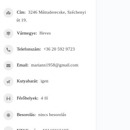
Cím
3246 Mátraderecske, Széchenyi
út 19.
Vármegye
Heves
Telefonszám
+36 20 592 9723
Email
mariann1958@gmail.com
Kutyabarát
igen
Férőhelyek
4
fő
Besorolás
nincs besorolás