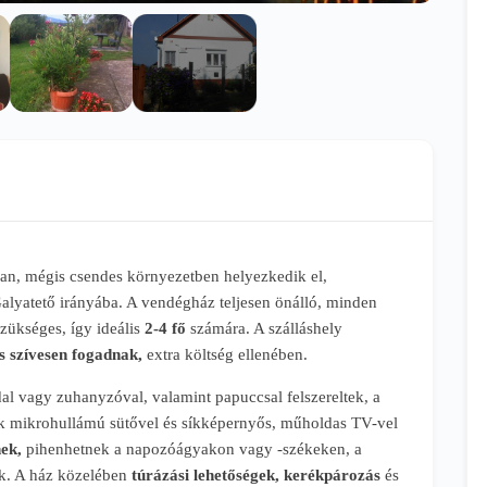
n, mégis csendes környezetben helyezkedik el,
Galyatető irányába. A vendégház teljesen önálló, minden
zükséges, így ideális
2-4 fő
számára. A szálláshely
is szívesen fogadnak,
extra költség ellenében.
al vagy zuhanyzóval, valamint papuccsal felszereltek, a
gek mikrohullámú sütővel és síkképernyős, műholdas TV-vel
nek,
pihenhetnek a napozóágyakon vagy -székeken, a
ak. A ház közelében
túrázási lehetőségek, kerékpározás
és