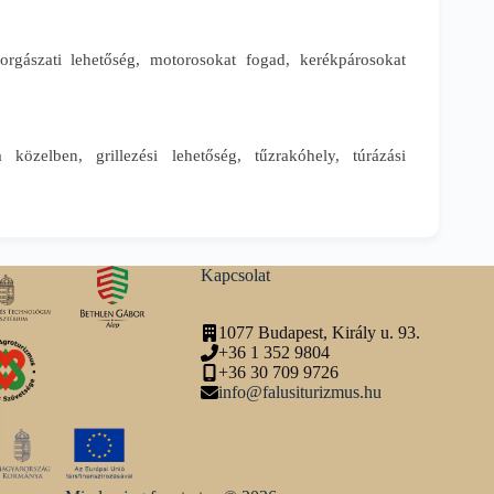
orgászati lehetőség, motorosokat fogad, kerékpárosokat
 közelben, grillezési lehetőség, tűzrakóhely, túrázási
Kapcsolat
1077 Budapest, Király u. 93.
+36 1 352 9804
+36 30 709 9726
info@falusiturizmus.hu