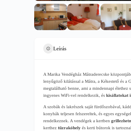
Leírás
A Marika Vendégház Mátraderecske központjába
lenyűgöző kilátással a Mátra, a Kékestető és a 
megtalálható benne, ami a mindennapi élethez s
ingyenes WiFi-vel rendelkezik, és
kisállatokat 
A szobák és lakrészek saját fürdőszobával, kádd
konyhák teljesen felszereltek, és egyes egysé
rendelkeznek. A vendégek a kertben
grillezhet
kerthez
tűzrakóhely
és kerti bútorok is tartozn