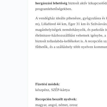
horgászási lehetőség
biztosít aktív kikapcsolód
programlehetőségekben.
A vendégház ideális pihenésre, gyógyulásra és 
m), Lillafüred 44 km, Eger 31 km és Szilvásvára
magánhelyiségek nemdohányzók, és parkolás ing
élelmiszer-házhozszállítást vehetnek igénybe, a
biztosít tollaslabda-kellékeket is. A recepción s
fűthetők, és a szálláshely több nyelven kommun
Fizetési módok:
készpénz, SZÉP-kártya
Recepción beszélt nyelvek:
magyar, angol, német, orosz