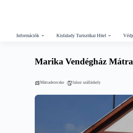
Skip
to
content
Információk
Kisfaludy Turisztikai Hitel
Védj
Marika Vendégház Mátra
Mátraderecske
falusi szálláshely