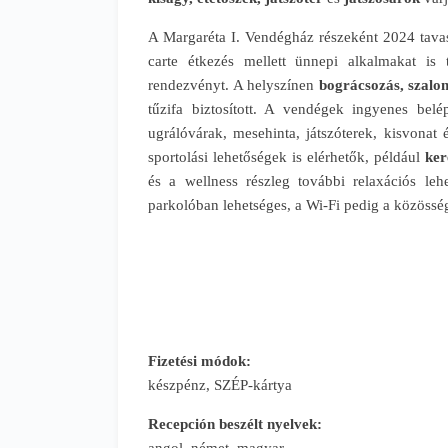
A Margaréta I. Vendégház részeként 2024 tava
carte étkezés mellett ünnepi alkalmakat is t
rendezvényt. A helyszínen
bográcsozás, szalon
tűzifa biztosított. A vendégek ingyenes be
ugrálóvárak, mesehinta, játszóterek, kisvonat 
sportolási lehetőségek is elérhetők, például
ker
és a wellness részleg további relaxációs leh
parkolóban lehetséges, a Wi-Fi pedig a közösség
Fizetési módok:
készpénz, SZÉP-kártya
Recepción beszélt nyelvek: