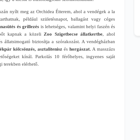
szán nyílt meg az Orchidea Étterem, ahol a vendégek a la
arthatnak, például születésnapot, ballagást vagy céges
nasütés és grillezés
is lehetséges, valamint helyi faszén és
lépőt kapnak a közeli
Zoo Szigetbecse állatkertbe
, ahol
és állatsimogató biztosítja a szórakozást. A vendégházban
ékpár kölcsönzés,
asztalitenisz
és
horgászat.
A masszázs
etőségeket kínál. Parkolás 10 férőhelyes, ingyenes saját
i terekben elérhető.