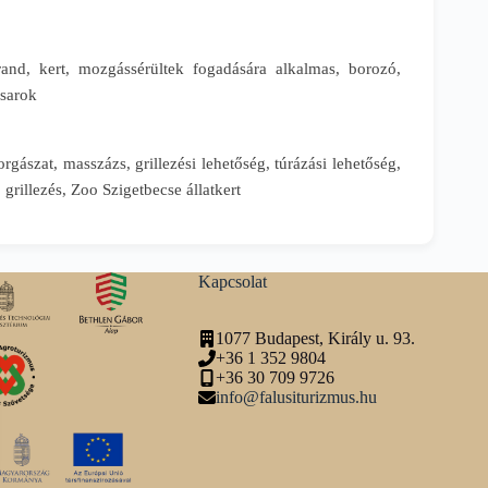
trand, kert, mozgássérültek fogadására alkalmas, borozó,
ósarok
orgászat, masszázs, grillezési lehetőség, túrázási lehetőség,
grillezés, Zoo Szigetbecse állatkert
Kapcsolat
1077 Budapest, Király u. 93.
+36 1 352 9804
+36 30 709 9726
info@falusiturizmus.hu