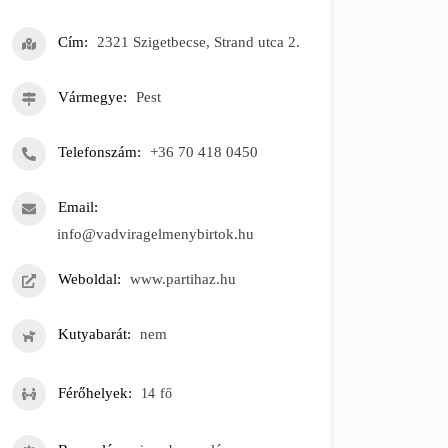
Cím
2321 Szigetbecse, Strand utca 2.
Vármegye
Pest
Telefonszám
+36 70 418 0450
Email
info@vadviragelmenybirtok.hu
Weboldal
www.partihaz.hu
Kutyabarát
nem
Férőhelyek
14
fő