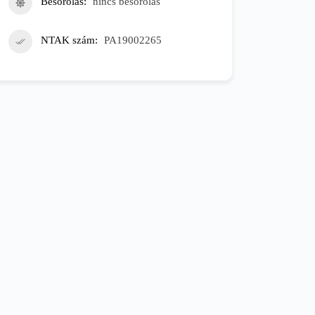
Besorolás
nincs besorolás
NTAK szám
PA19002265