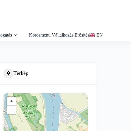
ogatás
Körösmenti Vállalkozás Erősítés
EN
Térkép
+
−