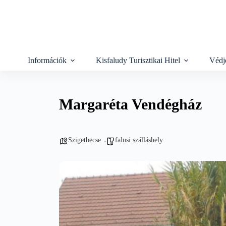
Skip
to
content
Információk
Kisfaludy Turisztikai Hitel
Védj
Margaréta Vendégház
Szigetbecse
falusi szálláshely