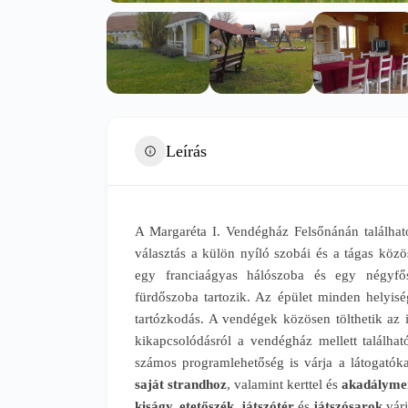
Leírás
A Margaréta I. Vendégház Felsőnánán található
választás a külön nyíló szobái és a tágas köz
egy franciaágyas hálószoba és egy négyfős
fürdőszoba tartozik. Az épület minden helyis
tartózkodás. A vendégek közösen tölthetik az i
kikapcsolódásról a vendégház mellett találhat
számos programlehetőség is várja a látogatókat
saját strandhoz
, valamint kerttel és
akadálymen
kiságy, etetőszék, játszótér
és
játszósarok
várj