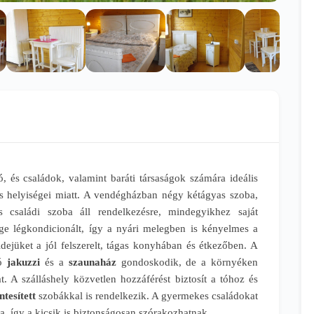
, és családok, valamint baráti társaságok számára ideális
ös helyiségei miatt. A vendégházban négy kétágyas szoba,
 családi szoba áll rendelkezésre, mindegyikhez saját
ége légkondicionált, így a nyári melegben is kényelmes a
dejüket a jól felszerelt, tágas konyhában és étkezőben. A
ó
jakuzzi
és a
szaunaház
gondoskodik, de a környéken
. A szálláshely közvetlen hozzáférést biztosít a tóhoz és
tesített
szobákkal is rendelkezik. A gyermekes családokat
a, így a kicsik is biztonságosan szórakozhatnak.