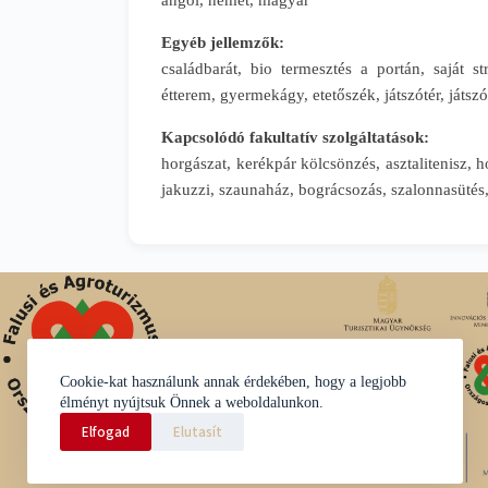
angol, német, magyar
Egyéb jellemzők:
családbarát, bio termesztés a portán, saját s
étterem, gyermekágy, etetőszék, játszótér, játsz
Kapcsolódó fakultatív szolgáltatások:
horgászat, kerékpár kölcsönzés, asztalitenisz, h
jakuzzi, szaunaház, bográcsozás, szalonnasütés, 
Cookie-kat használunk annak érdekében, hogy a legjobb
élményt nyújtsuk Önnek a weboldalunkon.
Elfogad
Elutasít