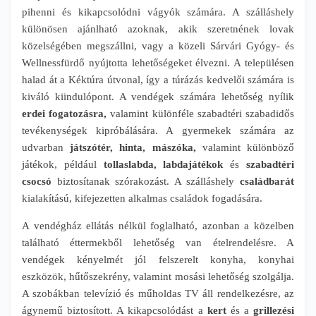
pihenni és kikapcsolódni vágyók számára. A szálláshely
különösen ajánlható azoknak, akik szeretnének lovak
közelségében megszállni, vagy a közeli Sárvári Gyógy- és
Wellnessfürdő nyújtotta lehetőségeket élvezni. A településen
halad át a Kéktúra útvonal, így a túrázás kedvelői számára is
kiváló kiindulópont. A vendégek számára lehetőség nyílik
erdei fogatozásra,
valamint különféle szabadtéri szabadidős
tevékenységek kipróbálására. A gyermekek számára az
udvarban
játszótér, hinta, mászóka,
valamint különböző
játékok, például
tollaslabda,
labdajátékok
és
szabadtéri
csocsó
biztosítanak szórakozást. A szálláshely
családbarát
kialakítású, kifejezetten alkalmas családok fogadására.
A vendégház ellátás nélkül foglalható, azonban a közelben
található éttermekből lehetőség van ételrendelésre. A
vendégek kényelmét jól felszerelt konyha, konyhai
eszközök, hűtőszekrény, valamint mosási lehetőség szolgálja.
A szobákban televízió és műholdas TV áll rendelkezésre, az
ágynemű biztosított. A kikapcsolódást a
kert
és a
grillezési