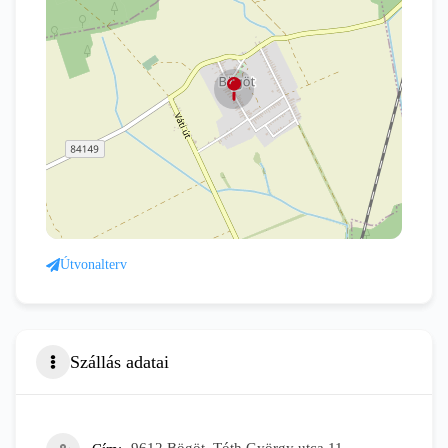
Útvonalterv
Szállás adatai