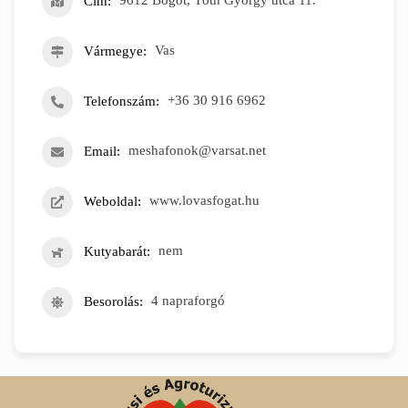
Cím
9612 Bögöt, Tóth György utca 11.
Vármegye
Vas
Telefonszám
+36 30 916 6962
Email
meshafonok@varsat.net
Weboldal
www.lovasfogat.hu
Kutyabarát
nem
Besorolás
4 napraforgó