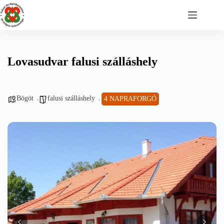
Skip
to
content
Lovasudvar falusi szálláshely
Bögöt
falusi szálláshely
4 NAPRAFORGÓ