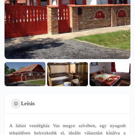
Leírás
A falusi vendégház Vas megye szívében, egy nyugodt
településen helyezkedik el, ideális választást kínálva a