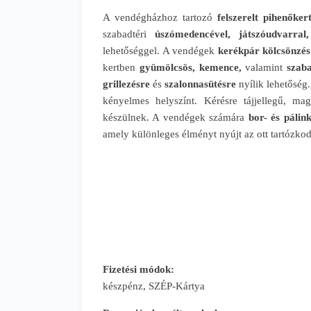
A vendégházhoz tartozó
felszerelt pihenőker
szabadtéri
úszómedencével, játszóudvarral,
lehetőséggel. A vendégek
kerékpár kölcsönzés
kertben
gyümölcsös, kemence,
valamint
szaba
grillezésre
és
szalonnasütésre
nyílik lehetőség.
kényelmes helyszínt. Kérésre tájjellegű, ma
készülnek. A vendégek számára
bor- és pálink
amely különleges élményt nyújt az ott tartózkod
Fizetési módok:
készpénz, SZÉP-Kártya