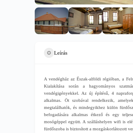
Leírás
A vendégház az Észak-alföldi régióban, a Fels
Kialakítása során a hagyományos szatmá
vendégigényekkel. Az új építésű, 4 naprafor
alkalmas. Öt szobával rendelkezik, amelye
megtalálhatók, és mindegyikhez külön fürdősz
befogadására alkalmas étkező és egy teljese
mosógéppel együtt. A szálláshelyen wifi is el
fürdőszoba is biztosított a mozgáskorlátozott 