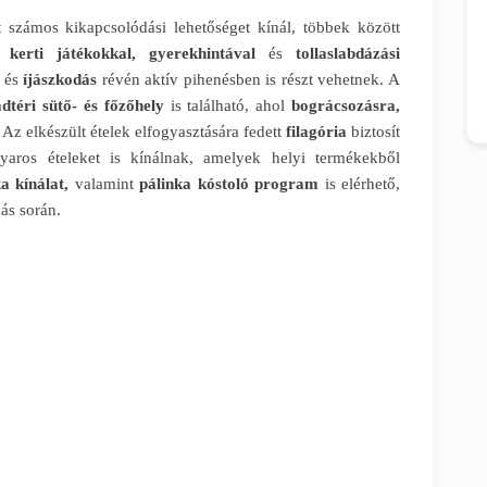
t
számos kikapcsolódási lehetőséget kínál, többek között
 kerti játékokkal, gyerekhintával
és
tollaslabdázási
és
íjászkodás
révén aktív pihenésben is részt vehetnek. A
dtéri sütő- és főzőhely
is található, ahol
bográcsozásra,
 Az elkészült ételek elfogyasztására fedett
filagória
biztosít
gyaros ételeket is kínálnak, amelyek helyi termékekből
a kínálat,
valamint
pálinka kóstoló program
is elérhető,
ás során.