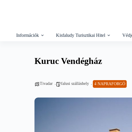
Skip
to
content
Információk
Kisfaludy Turisztikai Hitel
Védj
Kuruc Vendégház
Tivadar
falusi szálláshely
4 NAPRAFORGÓ