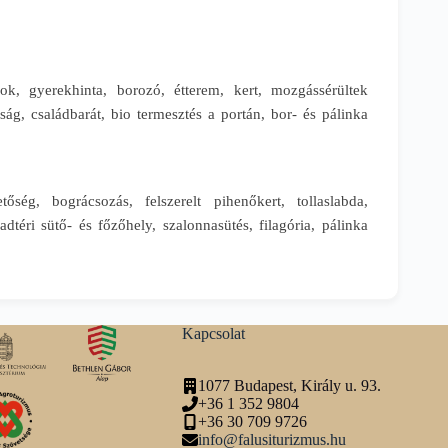
ékok, gyerekhinta, borozó, étterem, kert, mozgássérültek
ág, családbarát, bio termesztés a portán, bor- és pálinka
etőség, bográcsozás, felszerelt pihenőkert, tollaslabda,
éri sütő- és főzőhely, szalonnasütés, filagória, pálinka
Kapcsolat
1077 Budapest, Király u. 93.
+36 1 352 9804
+36 30 709 9726
info@falusiturizmus.hu