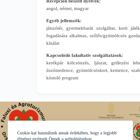
Recepción beszélt nyelvek:
angol, német, magyar
Egyéb jellemzők:
játszótér, gyermekbarát szolgáltat, kerti ját
fogadására alkalmas, szőlős/gyümölcsös gazdas
kínálat
Kapcsolódó fakultatív szolgáltatások:
kerékpár kölcsönzés, íjászat, grillezési leh
úszómedence, gyümölcsöskert, kemence, szabadt
kóstoló program
Cookie-kat használunk annak érdekében, hogy a legjobb
élményt nyújtsuk Önnek a weboldalunkon.