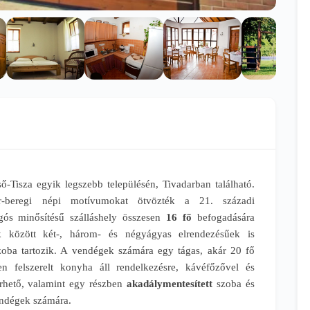
ő-Tisza egyik legszebb településén, Tivadarban található.
r-beregi népi motívumokat ötvözték a 21. századi
gós minősítésű szálláshely összesen
16 fő
befogadására
k között két-, három- és négyágyas elrendezésűek is
oba tartozik. A vendégek számára egy tágas, akár 20 fő
n felszerelt konyha áll rendelkezésre, kávéfőzővel és
érhető, valamint egy részben
akadálymentesített
szoba és
vendégek számára.