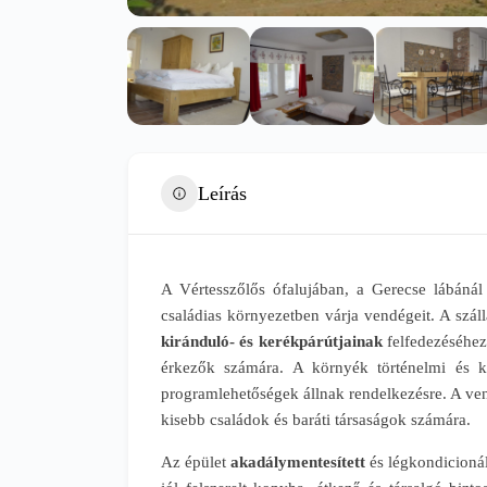
Leírás
A Vértesszőlős ófalujában, a Gerecse lábánál
családias környezetben várja vendégeit. A szál
kiránduló- és kerékpárútjainak
felfedezéséhez
érkezők számára. A környék történelmi és kul
programlehetőségek állnak rendelkezésre. A v
kisebb családok és baráti társaságok számára.
Az épület
akadálymentesített
és légkondicionál