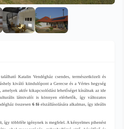
 található Katalin Vendégház csendes, természetközeli és
láshely kiváló kiindulópont a Gerecse és a Vértes hegység
, amelyek aktív kikapcsolódási lehetőséget kínálnak az ide
turális látnivalói is könnyen elérhetők, így változatos
endégház összesen
6 fő
elszállásolására alkalmas, így ideális
t, így többféle igénynek is megfelel. A kényelmes pihenést