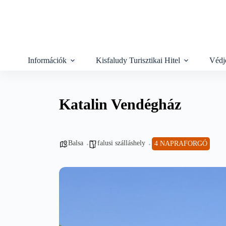
Skip
to
content
Információk
Kisfaludy Turisztikai Hitel
Védj
Katalin Vendégház
Balsa
falusi szálláshely
4 NAPRAFORGÓ