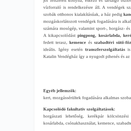
jól felszerelt konyha, étkező és társalgó biz
vízforraló is rendelkezésre áll. A vendégek s
szobák otthonos kialakításúak, a ház pedig
kand
mozgáskorlátozott vendégek fogadására is alkal
számára mosógép, valamint sport-, horgász- és tú
A kikapcsolódást
pingpong, kosárlabda, keré
fedett terasz,
kemence
és
szabadtéri sütő-fő
ideális. Igény esetén
transzferszolgáltatás
is
Katalin Vendégház így a nyugodt pihenés és az 
Egyéb jellemzők:
kert, mozgássérültek fogadására alkalmas szoba
Kapcsolódó fakultatív szolgáltatások:
horgászati lehetőség, kerékpár kölcsönzési l
kosárlabda, csónakhasználat, kemence, szabadtér