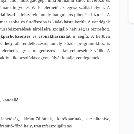
tosítja, ahol mosogatógép, mikrohullámú sütő, kávéfőző és
zámára ingyenes Wi-Fi elérhető az egész szálláshelyen. A
allóval
is felszerelt, amely hangulatos pihenést biztosít. A
mas szoba és fürdőszoba is kialakításra került. A vendégek
rafelszerelések tárolására szolgáló helyiség is biztosított.
kpárkölcsönzés
és
csónakhasználat
is segíti. A kertben
ző hely
áll rendelkezésre, amely közös programokhoz is
 elérhető, így a megérkezés is kényelmesebbé válik. A
aktív kikapcsolódás egyensúlyát kínálja vendégeinek.
, kandalló
ehetőség, kiránu7dlóútak, kerékpárútak, asztalitenisz,
i sütő-főző hely, transzferszolgáltatás