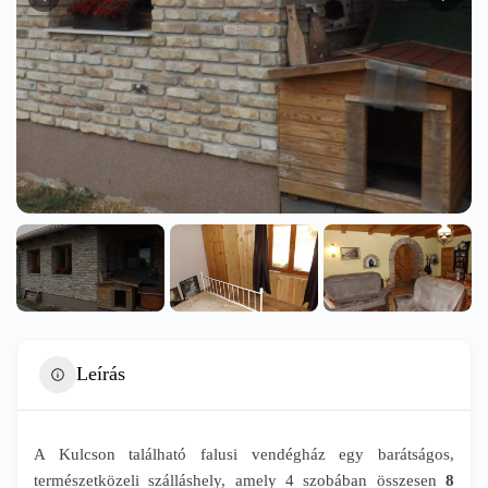
Leírás
A Kulcson található falusi vendégház egy barátságos,
természetközeli szálláshely, amely 4 szobában összesen
8