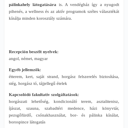
pálinkahely látogatására
is. A vendégház így a nyugodt
pihenés, a wellness és az aktív programok széles választékát
kínálja minden korosztály számára.
Recepción beszélt nyelvek:
angol, német, magyar
Egyéb jellemzők:
étterem, kert, saját strand, horgász felszerelés biztosítása,
stég, horgász tó, tájjellegű ételek
Kapcsolódó fakultatív szolgáltatások:
horgászati lehetőség, kondicionáló terem, asztalitenisz,
íjászat, szauna, szabadtéri medence, házi könyvtár,
pezsgőfürdő, csónakhasználat, bor- és pálinka kínálat,
borospince látogatás