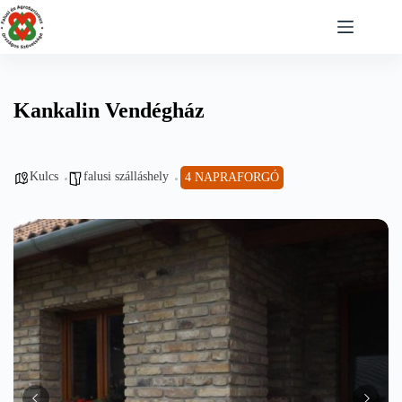
Skip
to
content
Kankalin Vendégház
Kulcs
falusi szálláshely
4 NAPRAFORGÓ