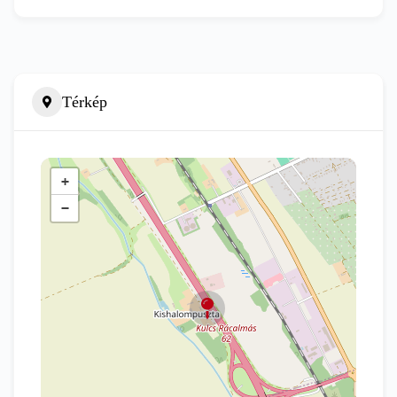
Térkép
+
−