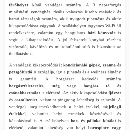
férőhelyet
kínál vendégei számára. A 3 napraforgós
minősítésű vendégház ideális választás kisebb családok és
baráti társaságok számára, akik nyugodt pihenésre és aktív
kikapcsolódásra vágynak. A szálláshelyen ingyenes Wi-Fi áll
rendelkezésre, valamint egy hangulatos
házi könyvtár
is
segíti a kikapcsolódást. A jól felszerelt konyhai részben
vízforraló, kávéfőző és mikrohullámú sütő is biztosított az
önellátáshoz.
A vendégek kikapcsolódását
kondicionáló gépek, szauna
és
pezsgőfürdő
is szolgálja, így a pihenés és a wellness élmény
is garantált. A horgászat kedvelői számára
horgászfelszerelés,
stég
vagy
horgász tó
és
csónakhasználat
is elérhető. Az aktív kikapcsolódást
íjászat
és
asztalitenisz,
valamint pingpong lehetőség is színesíti. A
vendégek megismerkedhetnek a helyi ízekkel,
tájjellegű
ételekkel,
valamint helyi termékek készítésével és
kóstolásával is. A szálláshelyen
bor- és pálinka kínálat
is
elérhető, valamint lehetőség van helyi
borospince vagy