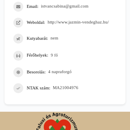
Email
istvancsabina@gmail.com
Weboldal
http://www.jazmin-vendeghaz.hu/
Kutyabarát
nem
Férőhelyek
9
fő
Besorolás
4 napraforgó
NTAK szám
MA21004976