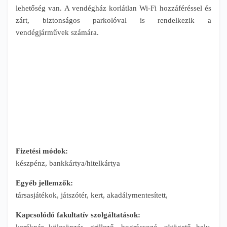
lehetőség van. A vendégház korlátlan Wi-Fi hozzáféréssel és
zárt, biztonságos parkolóval is rendelkezik a
vendégjárművek számára.
Fizetési módok:
készpénz, bankkártya/hitelkártya
Egyéb jellemzők:
társasjátékok, játszótér, kert, akadálymentesített,
Kapcsolódó fakultatív szolgáltatások:
kerékpár kölcsönzés, grillező, bográcsozó, sütögető hely,