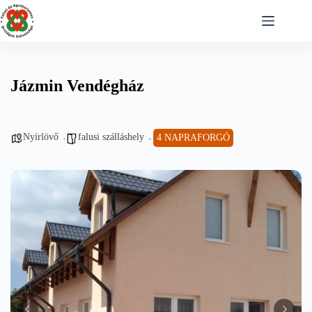
Skip
to
content
Jázmin Vendégház
Nyírlövő
falusi szálláshely
4 NAPRAFORGÓ