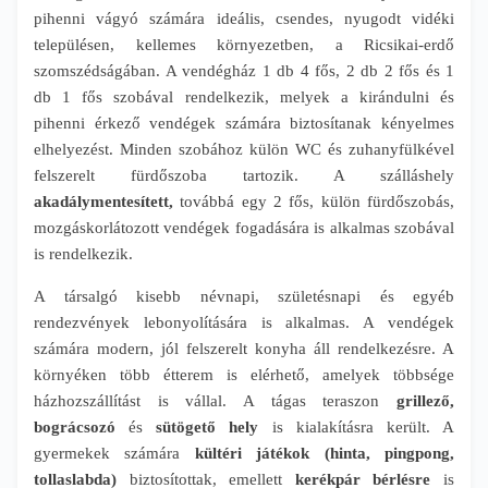
pihenni vágyó számára ideális, csendes, nyugodt vidéki
településen, kellemes környezetben, a Ricsikai-erdő
szomszédságában. A vendégház 1 db 4 fős, 2 db 2 fős és 1
db 1 fős szobával rendelkezik, melyek a kirándulni és
pihenni érkező vendégek számára biztosítanak kényelmes
elhelyezést. Minden szobához külön WC és zuhanyfülkével
felszerelt fürdőszoba tartozik. A szálláshely
akadálymentesített,
továbbá egy 2 fős, külön fürdőszobás,
mozgáskorlátozott vendégek fogadására is alkalmas szobával
is rendelkezik.
A társalgó kisebb névnapi, születésnapi és egyéb
rendezvények lebonyolítására is alkalmas. A vendégek
számára modern, jól felszerelt konyha áll rendelkezésre. A
környéken több étterem is elérhető, amelyek többsége
házhozszállítást is vállal. A tágas teraszon
grillező,
bográcsozó
és
sütögető hely
is kialakításra került. A
gyermekek számára
kültéri játékok (hinta, pingpong,
tollaslabda)
biztosítottak, emellett
kerékpár bérlésre
is