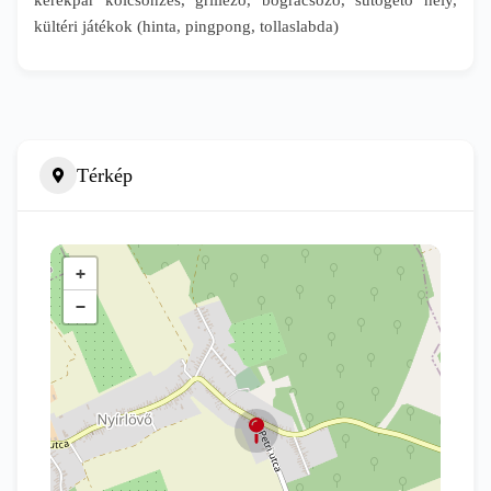
kültéri játékok (hinta, pingpong, tollaslabda)
Térkép
+
−