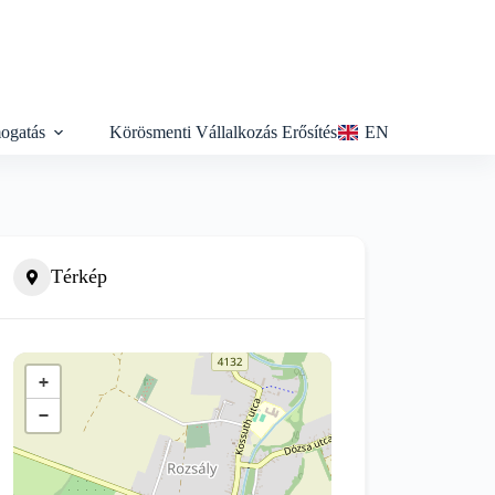
ogatás
Körösmenti Vállalkozás Erősítés
EN
Térkép
+
−