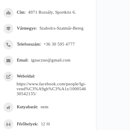
Cím
4971 Rozsály, Sportköz 6.
Vármegye
Szabolcs-Szatmár-Bereg
Telefonszám
+36 30 595 4777
Email
ignaczne@gmail.com
Weboldal
https://www.facebook.com/people/Igi-
vend%C3%A9gh%C3%A1z/1000546
30542135/
Kutyabarát
nem
Férőhelyek
12
fő