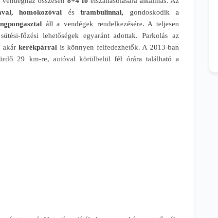
 a vendégház összesen
8+4 fő
elszállásolására alkalmas. Az
zdával, homokozóval
és
trambulinnal,
gondoskodik a
ngpongasztal
áll a vendégek rendelkezésére. A teljesen
 sütési-főzési lehetőségek egyaránt adottak. Parkolás az
i akár
kerékpárral
is könnyen felfedezhetők. A 2013-ban
rdő 29 km-re, autóval körülbelül fél órára található a