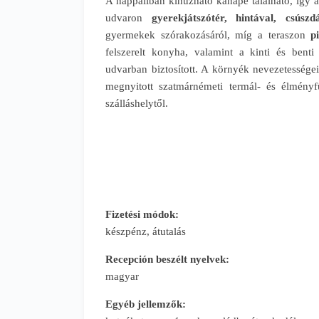
A nappaliban kihúzható kanapé található, így
udvaron
gyerekjátszótér, hintával, csús
gyermekek szórakozásáról, míg a teraszon
pi
felszerelt konyha, valamint a kinti és benti
udvarban biztosított. A környék nevezetessége
megnyitott szatmárnémeti termál- és élményfü
szálláshelytől.
Fizetési módok:
készpénz, átutalás
Recepción beszélt nyelvek:
magyar
Egyéb jellemzők: