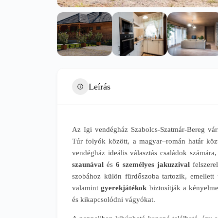
Leírás
Az Igi vendégház Szabolcs-Szatmár-Bereg várm
Túr folyók között, a magyar–román határ közv
vendégház ideális választás családok számára,
szaunával
és
6 személyes jakuzzival
felszere
szobához külön fürdőszoba tartozik, emellett
valamint
gyerekjátékok
biztosítják a kényelmet
és kikapcsolódni vágyókat.