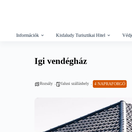
Skip
to
content
Információk
Kisfaludy Turisztikai Hitel
Védj
Igi vendégház
Rozsály
falusi szálláshely
4 NAPRAFORGÓ