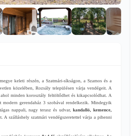
egye keleti részén, a Szatmári-síkságon, a Szamos és a
etlen közelében, Rozsály településen várja vendégeit. A
 ahol minden korosztály feltöltődhet és kikapcsolódhat. A
lt modern gerendaház 3 szobával rendelkezik. Mindegyik
 tágas nappali, nagy terasz és udvar,
kandalló, kemence,
. A szálláshely szatmári vendégszeretettel várja a pihenni