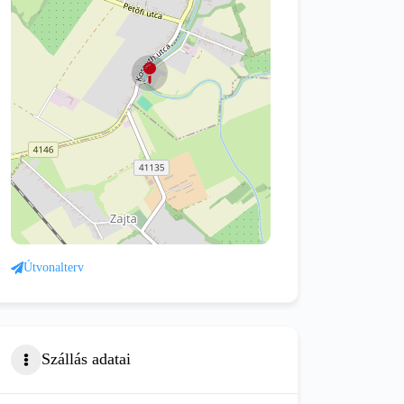
Útvonalterv
Szállás adatai