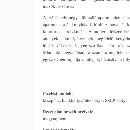
utazók részére is.
A szálláshely négy különálló apartmanban ös
apartman saját konyhával, fürdőszobával és ké
komfortos tartózkodást. A modern felszereltsé
amelyek a kor igényeinek megfelelő kényel
ideális választás, legyen szó fiatal párokról, 
Mindenki megtalálhatja a számára megfelelő s
egész évben fogadja vendégeit, biztosítva a fol
Fizetési módok:
készpénz, bankkártya/hitelkártya, SZÉP-kártya
Recepción beszélt nyelvek:
magyar, német