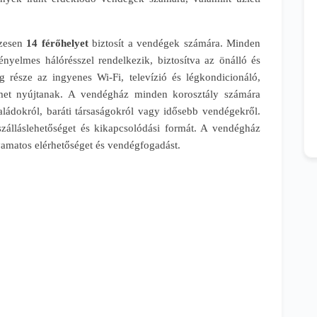
szesen
14 férőhelyet
biztosít a vendégek számára. Minden
nyelmes hálórésszel rendelkezik, biztosítva az önálló és
g része az ingyenes Wi-Fi, televízió és légkondicionáló,
met nyújtanak. A vendégház minden korosztály számára
családokról, baráti társaságokról vagy idősebb vendégekről.
zálláslehetőséget és kikapcsolódási formát. A vendégház
yamatos elérhetőséget és vendégfogadást.