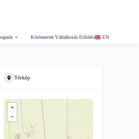
ogatás
Körösmenti Vállalkozás Erősítés
EN
Térkép
+
−