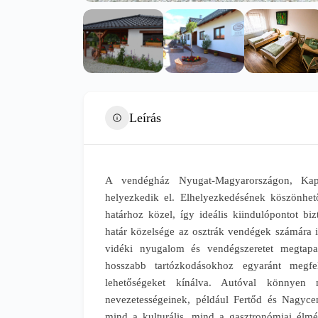
Leírás
A vendégház Nyugat-Magyarországon, Kap
helyezkedik el. Elhelyezkedésének köszönhető
határhoz közel, így ideális kiindulópontot bi
határ közelsége az osztrák vendégek számára i
vidéki nyugalom és vendégszeretet megtapas
hosszabb tartózkodásokhoz egyaránt megfel
lehetőségeket kínálva. Autóval könnyen 
nevezetességeinek, például Fertőd és Nagycen
mind a kulturális, mind a gasztronómiai élmé