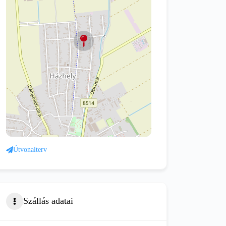
Útvonalterv
Szállás adatai