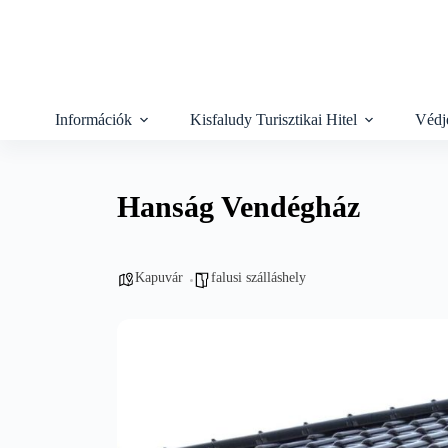
Skip
to
content
Információk
Kisfaludy Turisztikai Hitel
Védj
Hanság Vendégház
Kapuvár
falusi szálláshely