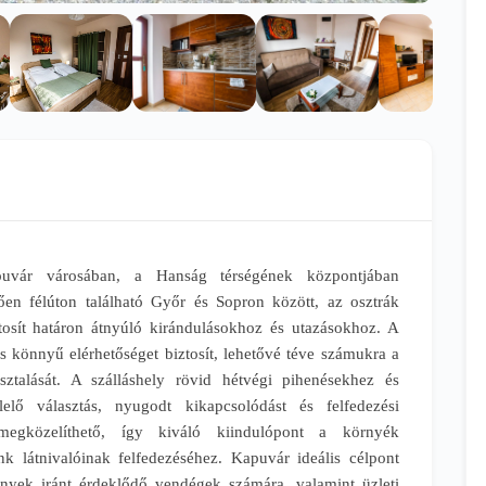
uvár városában, a Hanság térségének központjában
en félúton található Győr és Sopron között, az osztrák
ztosít határon átnyúló kirándulásokhoz és utazásokhoz. A
s könnyű elérhetőséget biztosít, lehetővé téve számukra a
ztalását. A szálláshely rövid hétvégi pihenésekhez és
elő választás, nyugodt kikapcsolódást és felfedezési
megközelíthető, így kiváló kiindulópont a környék
k látnivalóinak felfedezéséhez. Kapuvár ideális célpont
nyek iránt érdeklődő vendégek számára, valamint üzleti