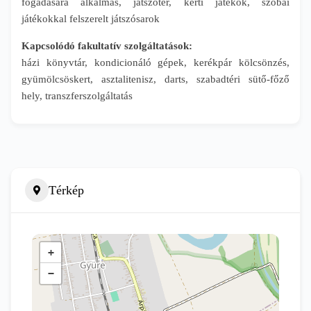
fogadására alkalmas, játszótér, kerti játékok, szobai
játékokkal felszerelt játszósarok
Kapcsolódó fakultatív szolgáltatások:
házi könyvtár, kondicionáló gépek, kerékpár kölcsönzés,
gyümölcsöskert, asztalitenisz, darts, szabadtéri sütő-főző
hely, transzferszolgáltatás
Térkép
+
−