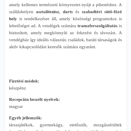
amely kellemes természeti környezetet nyújt a pihenéshez. A
szálláshelyen
asztalitenisz, darts
és
szabadtéri sütő-főző
hely
is rendelkezésre áll, amely közösségi programokra is
lehetőséget ad. A vendégek számára
transzferszolgáltatás
is
biztosított, amely megkönnyíti az érkezést és távozást. A
vendégház így ideális választás családok, baráti társaságok és
aktív kikapcsolódást keresők számára egyaránt.
Fizetési módok:
készpénz
Recepción beszélt nyelvek:
magyar
Egyéb jellemzők:
társasjátékok, gyermekágy, etetőszék, mozgássérültek