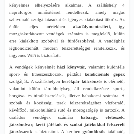
kényelmes elhelyezésére alkalmas. A szálláshely 4
napraforgós minősítéssel rendelkezik, amely magas
színvonalú szolgáltatásokat és igényes kialakítást tükröz. Az
épület teljes mértékben
akadálymentesített,
így
mozgáskorlátozott vendégek számára is megfelelő, külön
erre kialakított szobával és fürdőszobával. A vendégház
légkondicionált, modern felszereltséggel rendelkezik, és
ingyenes WiFi is biztosított.
A vendégek kényelmét
házi könyvtár,
valamint különféle
sport- és fitneszeszközök, például
kondicionáló gépek
szolgálják. A szálláshelyen
kerékpár kölcsönzés
is elérhető,
valamint külön tárolóhelyiség áll rendelkezésre sport-,
horgász- és túrafelszerelések, illetve babakocsi számára. A
szobák és közösségi terek felszereltségéhez vízforraló,
kávéfőző, mikrohullámú sütő és mosogatógép is tartozik. A
családos vendégek számára
babaágy, etetőszék,
játszóudvar, kerti játékok
és
szobai játékokkal felszerelt
játszósarok
is biztosított. A kertben
gyümölcsös
található,