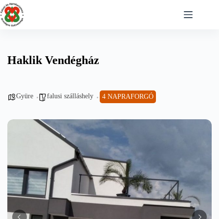
Skip
to
content
Haklik Vendégház
Gyüre
falusi szálláshely
4 NAPRAFORGÓ