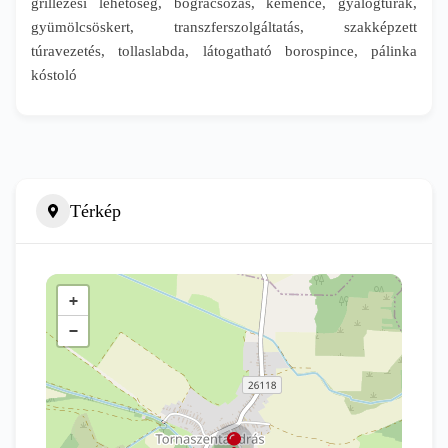
grillezési lehetőség, bográcsozás, kemence, gyalogtúrák,
gyümölcsöskert, transzferszolgáltatás, szakképzett
túravezetés, tollaslabda, látogatható borospince, pálinka
kóstoló
Térkép
+
−