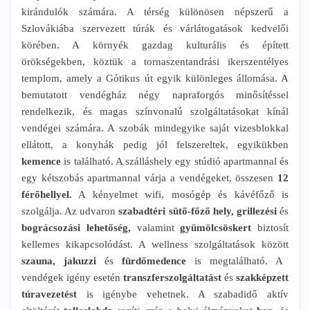
kirándulók számára. A térség különösen népszerű a
Szlovákiába szervezett túrák és várlátogatások kedvelői
körében. A környék gazdag kulturális és épített
örökségekben, köztük a tornaszentandrási ikerszentélyes
templom, amely a Gótikus út egyik különleges állomása. A
bemutatott vendégház négy napraforgós minősítéssel
rendelkezik, és magas színvonalú szolgáltatásokat kínál
vendégei számára. A szobák mindegyike saját vizesblokkal
ellátott, a konyhák pedig jól felszereltek, egyikükben
kemence
is található. A szálláshely egy stúdió apartmannal és
egy kétszobás apartmannal várja a vendégeket, összesen
12
férőhellyel.
A kényelmet wifi, mosógép és kávéfőző is
szolgálja. Az udvaron
szabadtéri sütő-főző hely, grillezési
és
bográcsozási lehetőség,
valamint
gyümölcsöskert
biztosít
kellemes kikapcsolódást. A wellness szolgáltatások között
szauna, jakuzzi
és
fürdőmedence
is megtalálható. A
vendégek igény esetén
transzferszolgáltatást
és
szakképzett
túravezetést
is igénybe vehetnek. A szabadidő aktív