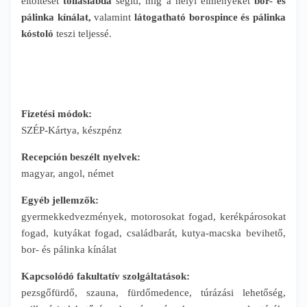
eltöltését
tollaslabda
segíti, míg a helyi élményeket
bor- és
pálinka kínálat,
valamint
látogatható
borospince és pálinka
kóstoló
teszi teljessé.
Fizetési módok:
SZÉP-Kártya, készpénz
Recepción beszélt nyelvek:
magyar, angol, német
Egyéb jellemzők:
gyermekkedvezmények, motorosokat fogad, kerékpárosokat
fogad, kutyákat fogad, családbarát, kutya-macska bevihető,
bor- és pálinka kínálat
Kapcsolódó fakultatív szolgáltatások:
pezsgőfürdő, szauna, fürdőmedence, túrázási lehetőség,