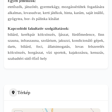
Egyéb jellemzők:
etetőszék, játszótér, gyermekágy, mozgássérültek fogadására
alkalmas, lovasudvar, kerti játékok, hinta, karám, saját istálló,
gyógytea, bor- és pálinka kínálat
Kapcsolódó fakultatív szolgáltatások:
biliárd, kerékpár kölcsönzés, íjászat, fürdőmedence, finn
szauna, infraszauna, szolárium, jakuzzi, kondicionáló gépek,
darts, biliárd, foci, állatsimogatás, lovas felszerelés
kölcsönzés, horgászat, vízi sportok, kajakozásra, kenuzás,
szabadtéri sütő-főző hely
Térkép