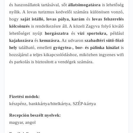
és haszonállatok tartásával, sőt
állatsimogatásra
is lehetőség
nyílik. A lovas turizmus kedvelői számára különösen vonzó,
hogy
saját istálló, lovas pálya, karám
és
lovas felszerelés
kölcsönzés
is rendelkezésre áll. A közeli Zagyva folyó kiváló
lehetőséget nyújt
horgászatra
és
vízi sportokra,
például
kajakozásra
és
kenuzásra.
Az udvaron
szabadtéri sütő-főző
hely
található, emellett
gyógytea-, bor- és pálinka kínálat
is
hozzájárul a teljes kikapcsolódáshoz, miközben ingyenes wifi
és parkolás is biztosított a vendégek számára.
Fizetési módok:
készpénz, bankkártya/hitelkártya, SZÉP-kártya
Recepción beszélt nyelvek:
magyar, angol