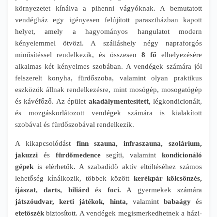
környezetet kínálva a pihenni vágyóknak. A bemutatott
vendégház egy igényesen felújított parasztházban kapott
helyet, amely a hagyományos hangulatot modern
kényelemmel ötvözi. A szálláshely négy napraforgós
minősítéssel rendelkezik, és összesen
8 fő
elhelyezésére
alkalmas két kényelmes szobában. A vendégek számára jól
felszerelt konyha, fürdőszoba, valamint olyan praktikus
eszközök állnak rendelkezésre, mint mosógép, mosogatógép
és kávéfőző. Az épület
akadálymentesített,
légkondicionált,
és mozgáskorlátozott vendégek számára is kialakított
szobával és fürdőszobával rendelkezik.
A kikapcsolódást
finn szauna, infraszauna, szolárium,
jakuzzi
és
fürdőmedence
segíti, valamint
kondicionáló
gépek
is elérhetők. A szabadidő aktív eltöltéséhez számos
lehetőség kínálkozik, többek között
kerékpár kölcsönzés,
íjászat, darts, biliárd
és
foci.
A gyermekek számára
játszóudvar, kerti játékok, hinta,
valamint
babaágy
és
etetőszék
biztosított. A vendégek megismerkedhetnek a házi-