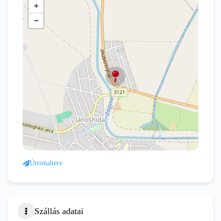
+
−
Útvonalterv
Szállás adatai