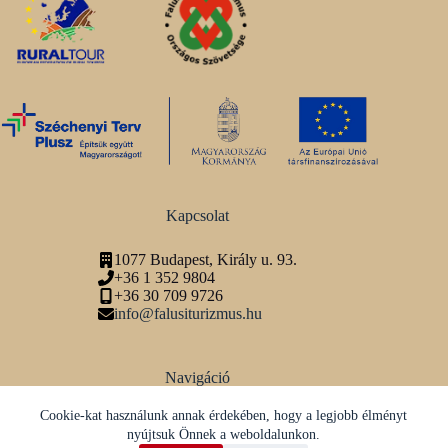
Kapcsolat
1077 Budapest, Király u. 93.
+36 1 352 9804
+36 30 709 9726
info@falusiturizmus.hu
Navigáció
Adatvédelmi tájékoztató
Cookie-kat használunk annak érdekében, hogy a legjobb élményt
nyújtsuk Önnek a weboldalunkon.
Közösségi média