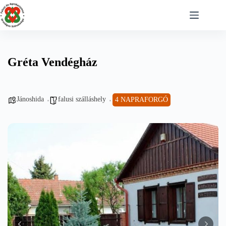
Skip
to
content
Gréta Vendégház
Jánoshida
falusi szálláshely
4 NAPRAFORGÓ