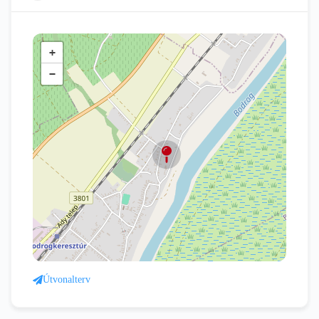
+
−
Útvonalterv