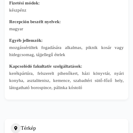
Fizetési módok:
készpénz
Recepción beszélt nyelvek:
magyar
Egyéb jellemzők:
mozgássérültek fogadására alkalmas, piknik kosár vagy
hidegcsomag, tájjellegű ételek
Kapcsolódó fakultatív szolgáltatások:
kerékpártúra, felszerelt pihenőkert, házi könyvtár, nyári
konyha, asztalitenisz, kemence, szabadtéri sütő-főző hely,
látogatható borospince, pálinka kóstoló
Térkép