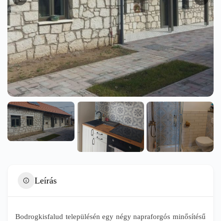
Leírás
Bodrogkisfalud településén egy négy napraforgós minősítésű