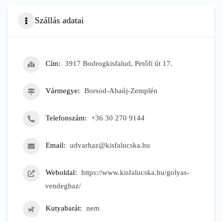
Szállás adatai
Cím
3917 Bodrogkisfalud, Petőfi út 17.
Vármegye
Borsod-Abaúj-Zemplén
Telefonszám
+36 30 270 9144
Email
udvarhaz@kisfalucska.hu
Weboldal
https://www.kisfalucska.hu/golyas-
vendeghaz/
Kutyabarát
nem