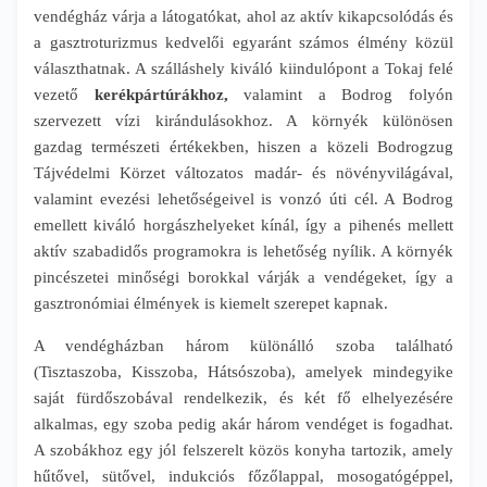
vendégház várja a látogatókat, ahol az aktív kikapcsolódás és
a gasztroturizmus kedvelői egyaránt számos élmény közül
választhatnak. A szálláshely kiváló kiindulópont a Tokaj felé
vezető
kerékpártúrákhoz,
valamint a Bodrog folyón
szervezett vízi kirándulásokhoz. A környék különösen
gazdag természeti értékekben, hiszen a közeli Bodrogzug
Tájvédelmi Körzet változatos madár- és növényvilágával,
valamint evezési lehetőségeivel is vonzó úti cél. A Bodrog
emellett kiváló horgászhelyeket kínál, így a pihenés mellett
aktív szabadidős programokra is lehetőség nyílik. A környék
pincészetei minőségi borokkal várják a vendégeket, így a
gasztronómiai élmények is kiemelt szerepet kapnak.
A vendégházban három különálló szoba található
(Tisztaszoba, Kisszoba, Hátsószoba), amelyek mindegyike
saját fürdőszobával rendelkezik, és két fő elhelyezésére
alkalmas, egy szoba pedig akár három vendéget is fogadhat.
A szobákhoz egy jól felszerelt közös konyha tartozik, amely
hűtővel, sütővel, indukciós főzőlappal, mosogatógéppel,