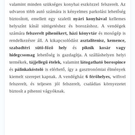
valamint minden szükséges konyhai eszközzel felszerelt. Az
udvaron több autó számára is kényelmes parkolási lehetőség
biztosított, emellett egy szaletli
nyári konyhával
kellemes
helyszínt kínál sütögetéshez és borozáshoz. A vendégek
számára
felszerelt pihenőkert, házi könyvtár
és mosógép is
rendelkezésre áll. A kikapcsolódást
asztalitenisz, kemence,
szabadtéri sütő-főző hely
és
piknik kosár vagy
hidegcsomag
lehetőség is gazdagítja. A szálláshelyen helyi
termékek,
tájjellegű ételek,
valamint
látogatható borospince
és
pálinkakóstoló
is elérhető, így a gasztronómiai élmények
kiemelt szerepet kapnak. A vendégház
6 férőhelyes,
wifivel
felszerelt, és teljesen jól felszerelt, családias környezetet
biztosít a pihenni vágyóknak.