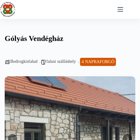
Skip
to
content
Gólyás Vendégház
Bodrogkisfalud
falusi szálláshely
4 NAPRAFORGÓ