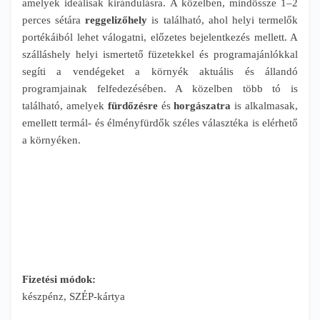
amelyek ideálisak kirándulásra. A közelben, mindössze 1–2
perces sétára
reggelizőhely
is található, ahol helyi termelők
portékáiból lehet válogatni, előzetes bejelentkezés mellett. A
szálláshely helyi ismertető füzetekkel és programajánlókkal
segíti a vendégeket a környék aktuális és állandó
programjainak felfedezésében. A közelben több tó is
található, amelyek
fürdőzésre
és
horgászatra
is alkalmasak,
emellett termál- és élményfürdők széles választéka is elérhető
a környéken.
Fizetési módok:
készpénz, SZÉP-kártya