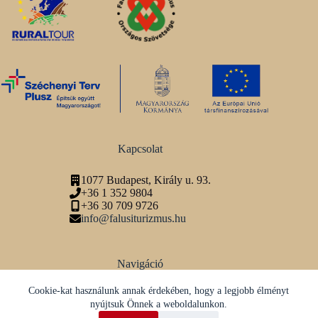
Kapcsolat
1077 Budapest, Király u. 93.
+36 1 352 9804
+36 30 709 9726
info@falusiturizmus.hu
Navigáció
Adatvédelmi tájékoztató
Cookie-kat használunk annak érdekében, hogy a legjobb élményt
nyújtsuk Önnek a weboldalunkon.
Közösségi média