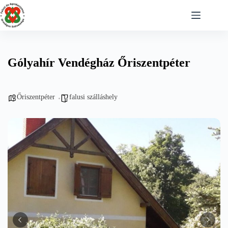
Skip
to
content
Gólyahír Vendégház Őriszentpéter
Őriszentpéter
falusi szálláshely