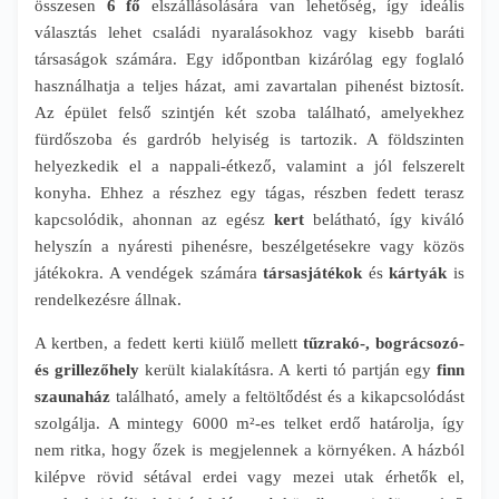
összesen
6 fő
elszállásolására van lehetőség, így ideális
választás lehet családi nyaralásokhoz vagy kisebb baráti
társaságok számára. Egy időpontban kizárólag egy foglaló
használhatja a teljes házat, ami zavartalan pihenést biztosít.
Az épület felső szintjén két szoba található, amelyekhez
fürdőszoba és gardrób helyiség is tartozik. A földszinten
helyezkedik el a nappali-étkező, valamint a jól felszerelt
konyha. Ehhez a részhez egy tágas, részben fedett terasz
kapcsolódik, ahonnan az egész
kert
belátható, így kiváló
helyszín a nyáresti pihenésre, beszélgetésekre vagy közös
játékokra. A vendégek számára
társasjátékok
és
kártyák
is
rendelkezésre állnak.
A kertben, a fedett kerti kiülő mellett
tűzrakó-, bográcsozó-
és grillezőhely
került kialakításra. A kerti tó partján egy
finn
szaunaház
található, amely a feltöltődést és a kikapcsolódást
szolgálja. A mintegy 6000 m²-es telket erdő határolja, így
nem ritka, hogy őzek is megjelennek a környéken. A házból
kilépve rövid sétával erdei vagy mezei utak érhetők el,