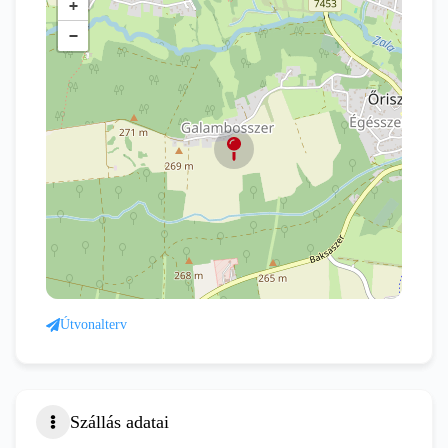
+
−
Útvonalterv
Szállás adatai