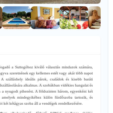
Fogadó a Suttogóhoz kiváló választás mindazok számára,
gyva szeretnének egy kellemes estét vagy akár több napot
. A szálláshely ideális párok, családok és kisebb baráti
lszállásolására alkalmas. A szobákban vidékies hangulat és
a a nyugodt pihenést. A földszinten három, egyenként két
ó, amelyek mindegyikéhez külön fürdőszoba tartozik, és
i két kétágyas szoba áll a vendégek rendelkezésére.