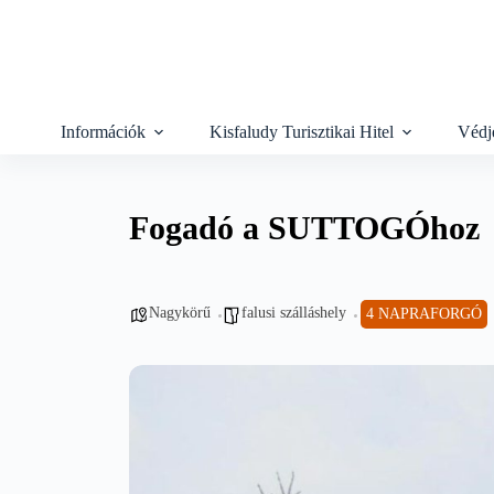
Skip
to
content
Információk
Kisfaludy Turisztikai Hitel
Védj
Fogadó a SUTTOGÓhoz
Nagykörű
falusi szálláshely
4 NAPRAFORGÓ