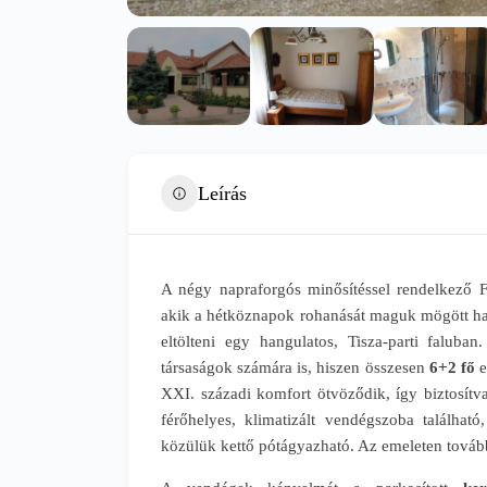
Leírás
A négy napraforgós minősítéssel rendelkező 
akik a hétköznapok rohanását maguk mögött ha
eltölteni egy hangulatos, Tisza-parti faluban
társaságok számára is, hiszen összesen
6+2 fő
e
XXI. századi komfort ötvöződik, így biztosítv
férőhelyes, klimatizált vendégszoba találhat
közülük kettő pótágyazható. Az emeleten tovább