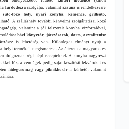
tben
elhelyezkedő, fűthető
kültéri medence
(külön
 fa
fürdődézsa
szolgálja, valamint
szauna
is rendelkezésre
i sütő-főző hely, nyári konyha, kemence, grillsütő,
lható. A szálláshely további kényelmi szolgáltatásai közé
gatógép, valamint a jól felszerelt konyha vízforralóval,
csolódást
házi könyvtár, játszósarok, darts, asztalitenisz
nzésre
is lehetőség van. Különleges élményt nyújt a
a helyi termékek megismerése. Az étterem a magyaros és
sen dolgoznak régi népi receptekkel. A konyha nagyrészt
ekkel főz, a vendégek pedig saját készítésű lekvárokat és
setén
hidegcsomag vagy piknikkosár
is kérhető, valamint
számára.