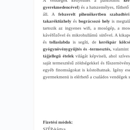
A vendégek kényelmét a parkosított
ker
gyerekmedencével
) és a hatszemélyes, fűthető
áll. A
felszerelt pihenőkertben szabadtér
takaréktűzhely
és
bográcsozó hely
is megtalá
tartozik az ingyenes wifi, a mosógép, a moso
kávéfőzővel és mikrohullámú sütővel. A kikap
és
tollaslabda
is segíti, de
kerékpár kölcsö
gyógynövénygyűjtés és -termesztés,
valamint 
tájjellegű ételek
világát képviseli, ahol szíve
saját termesztésű zöldségekkel és fűszernövény
egyéb finomságokat is kóstolhatnak. Igény e
gyermekmenü is elérhető a családos vendégek 
Fizetési módok:
SZÉP-kártya