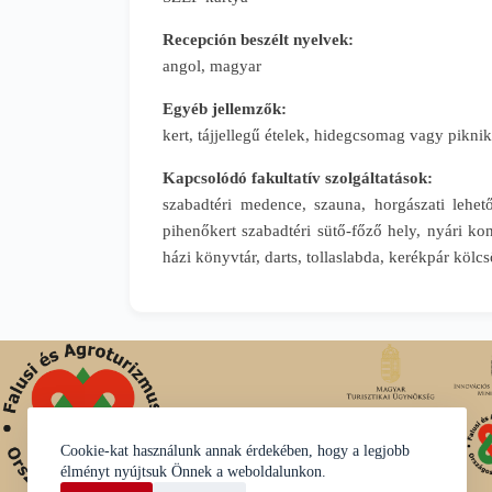
Recepción beszélt nyelvek:
angol, magyar
Egyéb jellemzők:
kert, tájjellegű ételek, hidegcsomag vagy pik
Kapcsolódó fakultatív szolgáltatások:
szabadtéri medence, szauna, horgászati lehető
pihenőkert szabadtéri sütő-főző hely, nyári ko
házi könyvtár, darts, tollaslabda, kerékpár köl
Cookie-kat használunk annak érdekében, hogy a legjobb
élményt nyújtsuk Önnek a weboldalunkon.