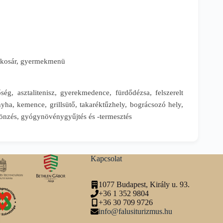
nikkosár, gyermekmenü
ség, asztalitenisz, gyerekmedence, fürdődézsa, felszerelt
nyha, kemence, grillsütő, takaréktűzhely, bográcsozó hely,
csönzés, gyógynövénygyűjtés és -termesztés
Kapcsolat
1077 Budapest, Király u. 93.
+36 1 352 9804
+36 30 709 9726
info@falusiturizmus.hu