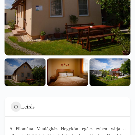
Leírás
A Filoména Vendégház Hegykőn egész évben várja a