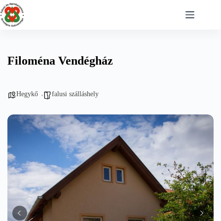
Skip
to
content
Filoména Vendégház
Hegykő
falusi szálláshely