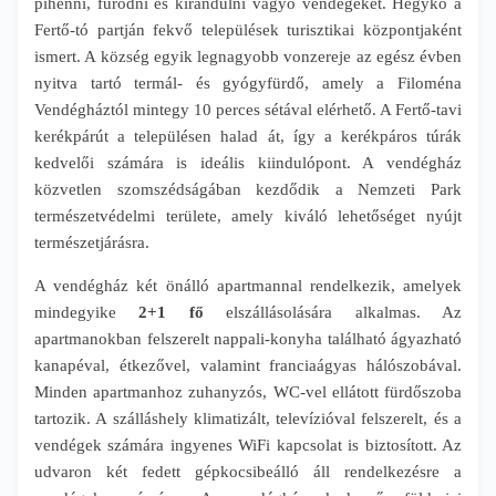
pihenni, fürödni és kirándulni vágyó vendégeket. Hegykő a
Fertő-tó partján fekvő települések turisztikai központjaként
ismert. A község egyik legnagyobb vonzereje az egész évben
nyitva tartó termál- és gyógyfürdő, amely a Filoména
Vendégháztól mintegy 10 perces sétával elérhető. A Fertő-tavi
kerékpárút a településen halad át, így a kerékpáros túrák
kedvelői számára is ideális kiindulópont. A vendégház
közvetlen szomszédságában kezdődik a Nemzeti Park
természetvédelmi területe, amely kiváló lehetőséget nyújt
természetjárásra.
A vendégház két önálló apartmannal rendelkezik, amelyek
mindegyike
2+1 fő
elszállásolására alkalmas. Az
apartmanokban felszerelt nappali-konyha található ágyazható
kanapéval, étkezővel, valamint franciaágyas hálószobával.
Minden apartmanhoz zuhanyzós, WC-vel ellátott fürdőszoba
tartozik. A szálláshely klimatizált, televízióval felszerelt, és a
vendégek számára ingyenes WiFi kapcsolat is biztosított. Az
udvaron két fedett gépkocsibeálló áll rendelkezésre a