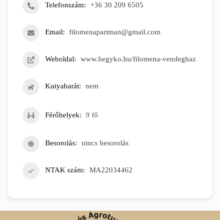
Telefonszám
+36 30 209 6505
Email
filomenapartman@gmail.com
Weboldal
www.hegyko.hu/filomena-vendeghaz
Kutyabarát
nem
Férőhelyek
9
fő
Besorolás
nincs besorolás
NTAK szám
MA22034462