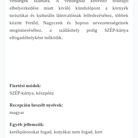
vendégek számára. A vendégház kedvező földrajzi
elhelyezkedése miatt kiváló kiindulópont a környék
turisztikai és kulturális látnivalóinak felfedezéséhez, többek
között Fertőd, Nagycenk és Sopron nevezetességeinek
megismeréséhez, a szálláshely pedig SZÉP-kártya
elfogadóhelyként működik.
Fizetési módok:
SZÉP-kártya, készpénz
Recepción beszélt nyelvek:
magyar
Egyéb jellemzők:
kerékpárosokat fogad, kutyákat nem fogad, kert