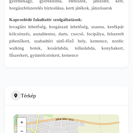
gyermekágy, gyerekhinta, etetőszék, játszótér, kert,
horgászfelszerelés biztosítása, kerti játékok, játszósarok
Kapcsolódó fakultatív szolgáltatások:
lovaglási lehetőség, horgászati lehetőség, szauna, kerékpár
kölcsönzés, asztalitenisz, darts, csocsó, focipálya, felszerelt
pihenőkert, szabadtéri sütő-főző hely, kemence, nordic
walking botok, kosárlabda, tollaslabda, konyhakert,
fűszerkert, gyümölcsöskert, kemence
Térkép
+
−