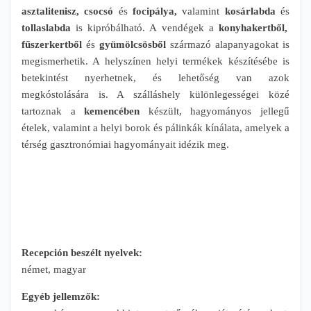
asztalitenisz, csocsó
és
focipálya,
valamint
kosárlabda
és
tollaslabda
is kipróbálható. A vendégek a
konyhakertből,
fűszerkertből
és
gyümölcsösből
származó alapanyagokat is
megismerhetik. A helyszínen helyi termékek készítésébe is
betekintést nyerhetnek, és lehetőség van azok
megkóstolására is. A szálláshely különlegességei közé
tartoznak a
kemencében
készült, hagyományos jellegű
ételek, valamint a helyi borok és pálinkák kínálata, amelyek a
térség gasztronómiai hagyományait idézik meg.
Recepción beszélt nyelvek:
német, magyar
Egyéb jellemzők: