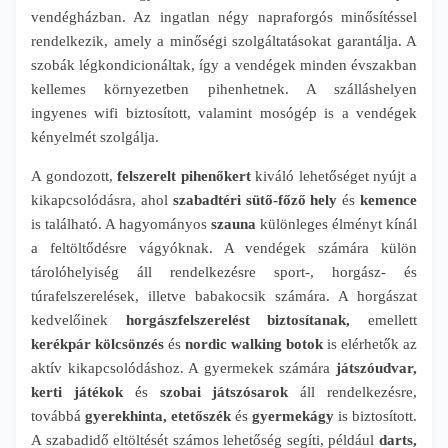
vendégházban. Az ingatlan négy napraforgós minősítéssel
rendelkezik, amely a minőségi szolgáltatásokat garantálja. A
szobák légkondicionáltak, így a vendégek minden évszakban
kellemes környezetben pihenhetnek. A szálláshelyen
ingyenes wifi biztosított, valamint mosógép is a vendégek
kényelmét szolgálja.
A gondozott,
felszerelt pihenőkert
kiváló lehetőséget nyújt a
kikapcsolódásra, ahol
szabadtéri sütő-főző hely
és
kemence
is található. A hagyományos
szauna
különleges élményt kínál
a feltöltődésre vágyóknak. A vendégek számára külön
tárolóhelyiség áll rendelkezésre sport-, horgász- és
túrafelszerelések, illetve babakocsik számára. A horgászat
kedvelőinek
horgászfelszerelést biztosítanak,
emellett
kerékpár kölcsönzés
és
nordic walking botok
is elérhetők az
aktív kikapcsolódáshoz. A gyermekek számára
játszóudvar,
kerti játékok
és
szobai játszósarok
áll rendelkezésre,
továbbá
gyerekhinta, etetőszék
és
gyermekágy
is biztosított.
A szabadidő eltöltését számos lehetőség segíti, például
darts,