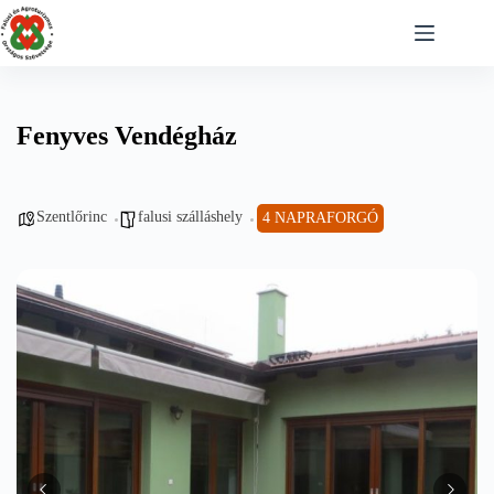
Skip
to
content
Fenyves Vendégház
Szentlőrinc
falusi szálláshely
4 NAPRAFORGÓ