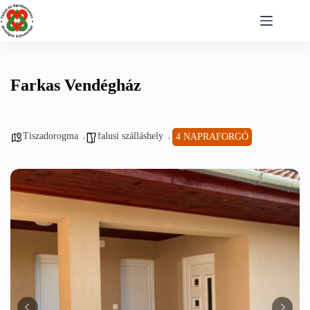
Skip
to
content
Farkas Vendégház
Tiszadorogma
falusi szálláshely
4 NAPRAFORGÓ