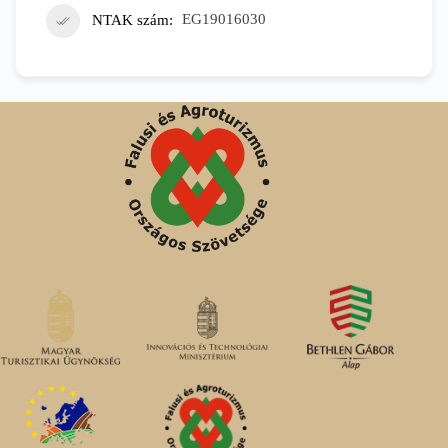
NTAK szám
EG19016030