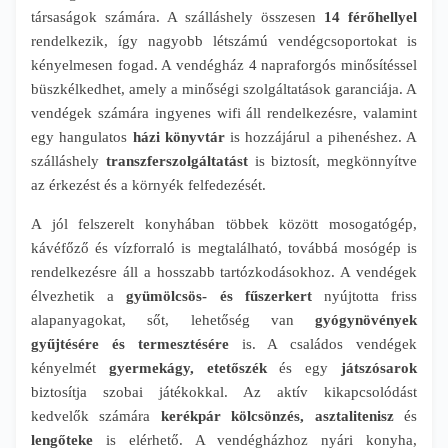
társaságok számára. A szálláshely összesen
14 férőhellyel
rendelkezik, így nagyobb létszámú vendégcsoportokat is
kényelmesen fogad. A vendégház 4 napraforgós minősítéssel
büszkélkedhet, amely a minőségi szolgáltatások garanciája. A
vendégek számára ingyenes wifi áll rendelkezésre, valamint
egy hangulatos
házi könyvtár
is hozzájárul a pihenéshez. A
szálláshely
transzferszolgáltatást
is biztosít, megkönnyítve
az érkezést és a környék felfedezését.
A jól felszerelt konyhában többek között mosogatógép,
kávéfőző és vízforraló is megtalálható, továbbá mosógép is
rendelkezésre áll a hosszabb tartózkodásokhoz. A vendégek
élvezhetik a
gyümölcsös- és fűszerkert
nyújtotta friss
alapanyagokat, sőt, lehetőség van
gyógynövények
gyűjtésére és termesztésére
is. A családos vendégek
kényelmét
gyermekágy, etetőszék
és egy
játszósarok
biztosítja szobai játékokkal. Az aktív kikapcsolódást
kedvelők számára
kerékpár kölcsönzés, asztalitenisz
és
lengőteke
is elérhető. A vendégházhoz nyári konyha,