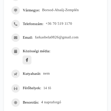
Vármegye
Borsod-Abaúj-Zemplén
Telefonszám
+36 70 519 1170
Email
farkasbela0826@gmail.com
Közösségi média
Kutyabarát
nem
Férőhelyek
14
fő
Besorolás
4 napraforgó