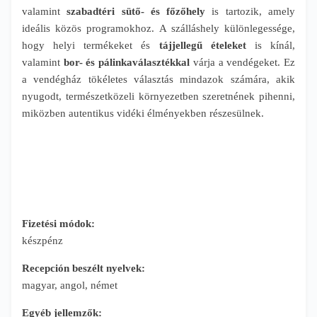
valamint
szabadtéri sütő- és főzőhely
is tartozik, amely
ideális közös programokhoz. A szálláshely különlegessége,
hogy helyi termékeket és
tájjellegű ételeket
is kínál,
valamint
bor- és pálinkaválasztékkal
várja a vendégeket. Ez
a vendégház tökéletes választás mindazok számára, akik
nyugodt, természetközeli környezetben szeretnének pihenni,
miközben autentikus vidéki élményekben részesülnek.
Fizetési módok:
készpénz
Recepción beszélt nyelvek:
magyar, angol, német
Egyéb jellemzők: