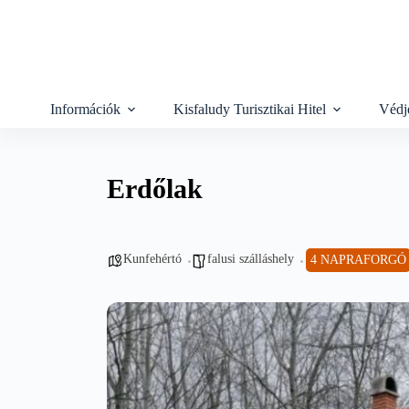
Skip
to
content
Információk
Kisfaludy Turisztikai Hitel
Védj
Erdőlak
Kunfehértó
falusi szálláshely
4 NAPRAFORGÓ