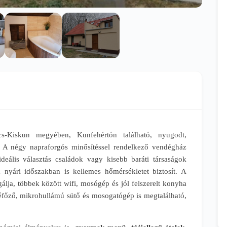
cs-Kiskun megyében, Kunfehértón található, nyugodt,
. A négy napraforgós minősítéssel rendelkező vendégház
ideális választás családok vagy kisebb baráti társaságok
a nyári időszakban is kellemes hőmérsékletet biztosít. A
lja, többek között wifi, mosógép és jól felszerelt konyha
véfőző, mikrohullámú sütő és mosogatógép is megtalálható,