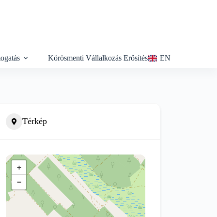
ogatás
Körösmenti Vállalkozás Erősítés
EN
Térkép
+
−