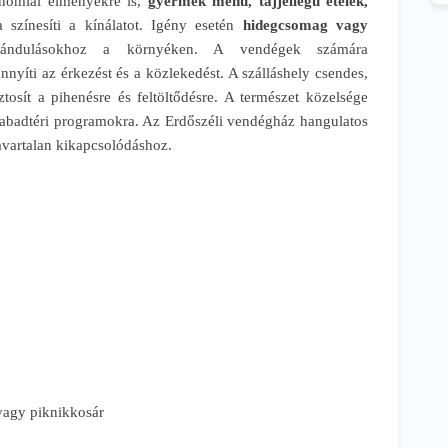
ronómiai élményekre is,
gyermek menü,
tájjellegű ételek,
a színesíti a kínálatot. Igény esetén
hidegcsomag vagy
rándulásokhoz a környéken. A vendégek számára
nyíti az érkezést és a közlekedést. A szálláshely csendes,
ztosít a pihenésre és feltöltődésre. A természet közelsége
szabadtéri programokra. Az Erdőszéli vendégház hangulatos
zavartalan kikapcsolódáshoz.
vagy piknikkosár