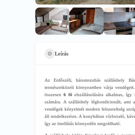
Leírás
Az Erdőszéli, háromszobás szálláshely Bá
természetközeli környezetben várja vendégeit
összesen
6 fő
elszállásolására alkalmas, így 
számára. A szálláshely légkondicionált, ami 
vendégek kényelmét modern felszereltség szolgá
áll rendelkezésre. A konyhában vízforraló, ká
így az önellátás könnyedén megoldható.