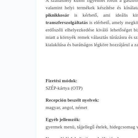
A szálláshely külön figyelmet fordít a gaszt
valamint helyi termékek készítése és kínálat
piknikkosár
is kérhető, ami ideális ki
transzferszolgáltatás
is elérhető, amely megkön
erdőszéli elhelyezkedése kiváló lehetőséget bi
miatt a környék remek választás túrázásra és 
kialakítása és barátságos légköre hozzájárul a 
Fizetési módok:
SZÉP-kártya (OTP)
Recepción beszélt nyelvek:
magyar, angol, német
Egyéb jellemzők:
gyermek menü, tájjellegű ételek, hidegcsomag 