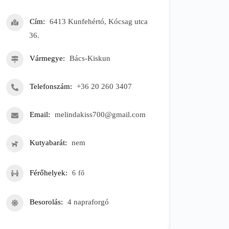
Cím
6413 Kunfehértó, Kócsag utca
36.
Vármegye
Bács-Kiskun
Telefonszám
+36 20 260 3407
Email
melindakiss700@gmail.com
Kutyabarát
nem
Férőhelyek
6
fő
Besorolás
4 napraforgó