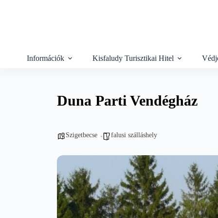
Skip
to
content
Információk
Kisfaludy Turisztikai Hitel
Védj
Duna Parti Vendégház
Szigetbecse
falusi szálláshely