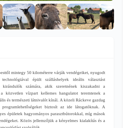
sttől mintegy 50 kilométerre várják vendégeiket, nyugodt
technológiával épült szálláshelyek ideális választást
és kirándulók számára, akik szeretnének kiszakadni a
a közvetlen vízpart kellemes hangulatot teremtenek a
is és természeti látnivalót kínál. A közeli Ráckeve gazdag
s programlehetőségeket biztosít az ide látogatóknak. A
egyes épületek hagyományos parasztbútorokkal, míg mások
vendégeket. Közös jellemzőjük a kényelmes kialakítás és a
kapcsolódást szolgálják.