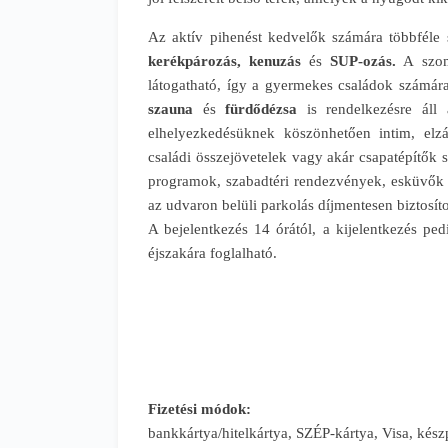
Az aktív pihenést kedvelők számára többféle 
kerékpározás, kenuzás
és
SUP-ozás.
A szo
látogatható, így a gyermekes családok számára
szauna
és
fürdődézsa
is rendelkezésre áll 
elhelyezkedésüknek köszönhetően intim, elzá
családi összejövetelek vagy akár csapatépítők sz
programok, szabadtéri rendezvények, esküvők 
az udvaron belüli parkolás díjmentesen biztosítot
A bejelentkezés 14 órától, a kijelentkezés pe
éjszakára foglalható.
Fizetési módok:
bankkártya/hitelkártya, SZÉP-kártya, Visa, kés