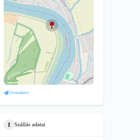
Útvonalterv
Szállás adatai