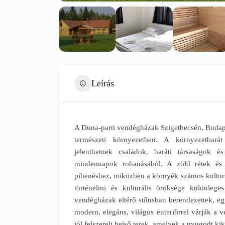
Leírás
A Duna-parti vendégházak Szigetbecsén, Budape
természeti környezetben. A környezetbarát 
jelenthetnek családok, baráti társaságok 
mindennapok rohanásából. A zöld rétek és 
pihenéshez, miközben a környék számos kulturál
történelmi és kulturális öröksége különlege
vendégházak eltérő stílusban berendezettek, 
modern, elegáns, világos enteriőrrel várják a 
jól felszerelt belső terek, amelyek a nyugodt ki