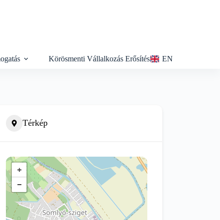
ogatás
Körösmenti Vállalkozás Erősítés
EN
Térkép
+
−