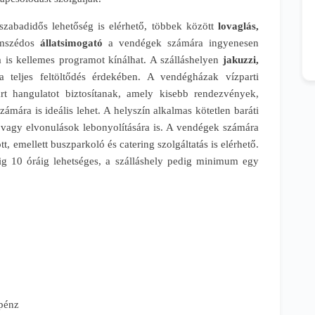
szabadidős lehetőség is elérhető, többek között
lovaglás,
mszédos
állatsimogató
a vendégek számára ingyenesen
 is kellemes programot kínálhat. A szálláshelyen
jakuzzi,
a teljes feltöltődés érdekében. A vendégházak vízparti
rt hangulatot biztosítanak, amely kisebb rendezvények,
ámára is ideális lehet. A helyszín alkalmas kötetlen baráti
vagy elvonulások lebonyolítására is. A vendégek számára
t, emellett buszparkoló és catering szolgáltatás is elérhető.
dig 10 óráig lehetséges, a szálláshely pedig minimum egy
zpénz