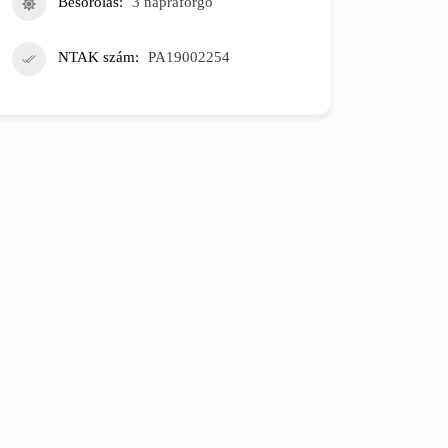
Besorolás
3 napraforgó
NTAK szám
PA19002254