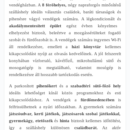
vendégházban. A
8 férőhelyes,
négy napraforgós minősítésű
szálláshely ideális választás családok, baráti társaságok és
pihenésre vágyó vendégek számára. A légkondicionált és
akadálymentesített épület
egész évben kényelmes
elhelyezést biztosít, beleértve a mozgássérülteket fogadó
szobát és fürdőszobát is. A vendégek számára ingyenes Wi-Fi
áll rendelkezésre, emellett a
házi könyvtár
kellemes
kikapcsolódást nyújt az olvasás kedvelőinek. A jól felszerelt
konyhában vízforraló, kávéfőző, mikrohullámú sütő és
mosogatógép is megtalálható, valamint mosógép is
rendelkezésre áll hosszabb tartózkodás esetén.
A parkosított
pihenőkert
és a
szabadtéri sütő-főző hely
ideális lehetőséget kínál közös programokhoz és esti
kikapcsolódáshoz. A vendégek a
fürdőmedencében
is
felfrissülhetnek a nyári időszakban. A gyermekek számára
játszóudvar, kerti játékok, játszósarok szobai játékokkal,
gyermekágy, etetőszék
és
hinta
biztosít kellemes időtöltést,
így a szálláshely különösen
családbarát.
Az aktív