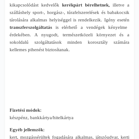
kikapcsolódást kedvelők
kerékpárt bérelhetnek,
illetve a
szálláshely sport-, horgász-, túrafelszerelések és babakocsik
tárolására alkalmas helyiséggel is rendelkezik. Igény esetén
transzferszolgáltatás
is elérhető a vendégek kényelme
érdekében. A nyugodt, természetközeli környezet és a
sokoldalú szolgáltatások minden korosztály számára
kellemes pihenést biztosítanak.
Fizetési módok:
készpénz, bankkártya/hitelkártya
Egyéb jellemzők:
kert, mozgássérültek fogadására alkalmas, játszóudvar, kerti