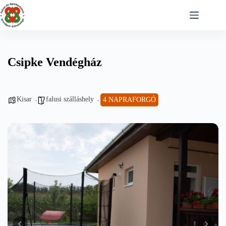
Skip
to
content
Csipke Vendégház
Kisar
falusi szálláshely
4 NAPRAFORGÓ