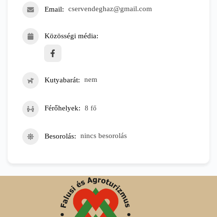
Email
cservendeghaz@gmail.com
Közösségi média
Kutyabarát
nem
Férőhelyek
8
fő
Besorolás
nincs besorolás