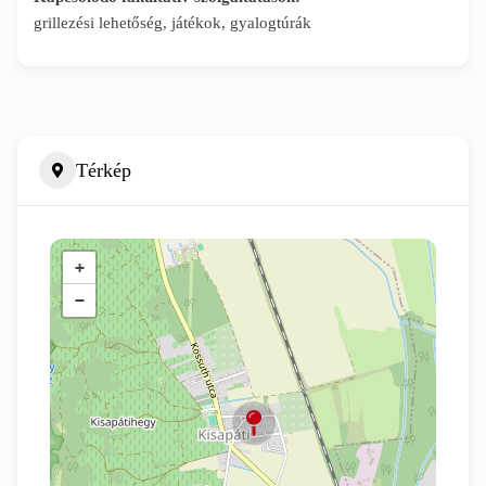
grillezési lehetőség, játékok, gyalogtúrák
Térkép
+
−