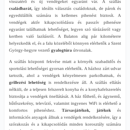
visszatérő és új vendégeket egyaránt vár. A szállás
családbarát,
így ideális választás családoknak, de párok és
egyedülállók számára is kellemes pihenést biztosít. A
vendégek aktív kikapcsolódásra és passzív pihenésre
egyaránt találhatnak lehetőséget, legyen szó túrázásról vagy
kertben való lazításról. A Balaton alig pár kilométerre
helyezkedik el, és a falu közeléből könnyen elérhetők a Szent
György-hegyre vezető
gyalogtúra
útvonalak.
A szállás központi fekvése miatt a környék szabadidős és
sportolási lehetőségei gyorsan elérhetők. A házhoz zárt udvar
tartozik, ahol a vendégek kényelmesen parkolhatnak, és
grillezési lehetőség
is rendelkezésre áll. A szállás ellátás
nélküli, de a teljesen felszerelt konyha és a konyhafelszerelés
biztosítja a vendégek önellátását. A ház fűthető, és ágynemű,
hűtőszekrény, televízió, valamint ingyenes WiFi is elérhető a
komfortos pihenéshez.
Társasjátékok, játékok
és
információs anyagok állnak a vendégek rendelkezésére, így a
szórakozás és a kikapcsolódás minden korosztály számára