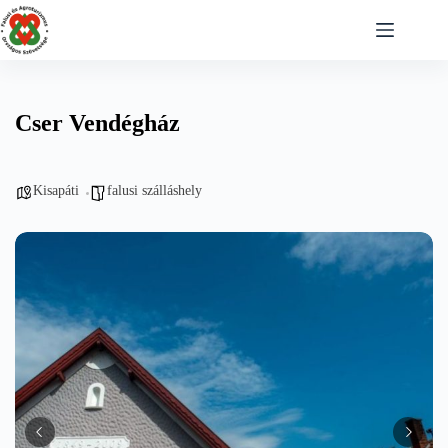
Skip
to
content
Cser Vendégház
Kisapáti
falusi szálláshely