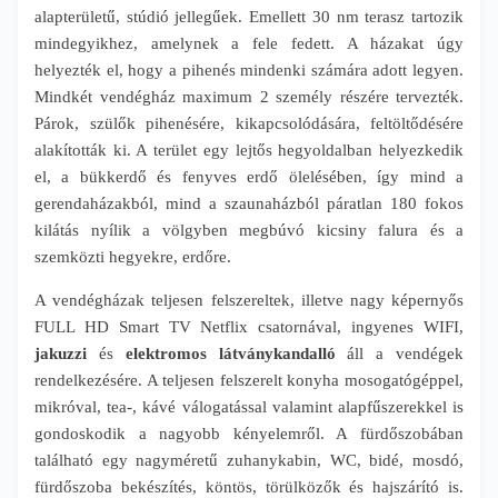
alapterületű, stúdió jellegűek. Emellett 30 nm terasz tartozik
mindegyikhez, amelynek a fele fedett. A házakat úgy
helyezték el, hogy a pihenés mindenki számára adott legyen.
Mindkét vendégház maximum 2 személy részére tervezték.
Párok, szülők pihenésére, kikapcsolódására, feltöltődésére
alakították ki. A terület egy lejtős hegyoldalban helyezkedik
el, a bükkerdő és fenyves erdő ölelésében, így mind a
gerendaházakból, mind a szaunaházból páratlan 180 fokos
kilátás nyílik a völgyben megbúvó kicsiny falura és a
szemközti hegyekre, erdőre.
A vendégházak teljesen felszereltek, illetve nagy képernyős
FULL HD Smart TV Netflix csatornával, ingyenes WIFI,
jakuzzi
és
elektromos látványkandalló
áll a vendégek
rendelkezésére. A teljesen felszerelt konyha mosogatógéppel,
mikróval, tea-, kávé válogatással valamint alapfűszerekkel is
gondoskodik a nagyobb kényelemről. A fürdőszobában
található egy nagyméretű zuhanykabin, WC, bidé, mosdó,
fürdőszoba bekészítés, köntös, törülközők és hajszárító is.