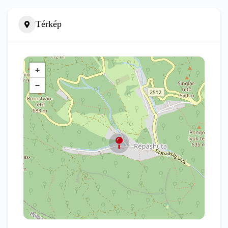
Térkép
+
−