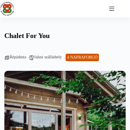
Skip
to
content
Chalet For You
Répáshuta
falusi szálláshely
4 NAPRAFORGÓ