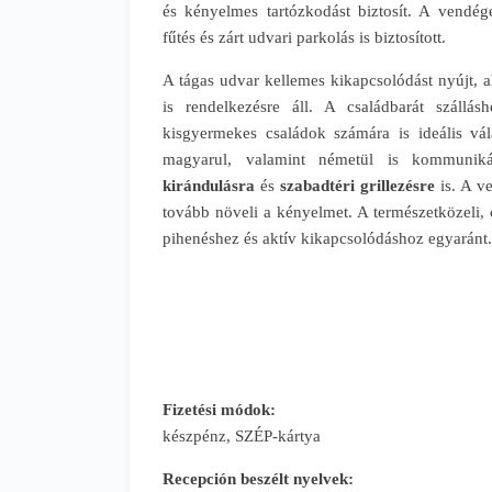
és kényelmes tartózkodást biztosít. A vendég
fűtés és zárt udvari parkolás is biztosított.
A tágas udvar kellemes kikapcsolódást nyújt, 
is rendelkezésre áll. A családbarát szállá
kisgyermekes családok számára is ideális vál
magyarul, valamint németül is kommuniká
kirándulásra
és
szabadtéri grillezésre
is. A v
tovább növeli a kényelmet. A természetközeli, c
pihenéshez és aktív kikapcsolódáshoz egyaránt.
Fizetési módok:
készpénz, SZÉP-kártya
Recepción beszélt nyelvek: