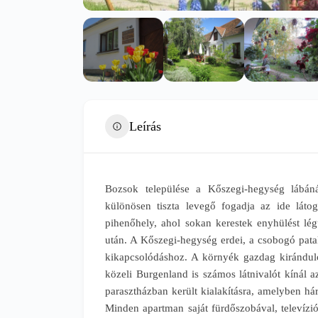
Leírás
Bozsok települése a Kőszegi-hegység lábán
különösen tiszta levegő fogadja az ide láto
pihenőhely, ahol sokan kerestek enyhülést lég
után. A Kőszegi-hegység erdei, a csobogó pata
kikapcsolódáshoz. A környék gazdag kiránduló
közeli Burgenland is számos látnivalót kínál 
parasztházban került kialakításra, amelyben h
Minden apartman saját fürdőszobával, televízióv