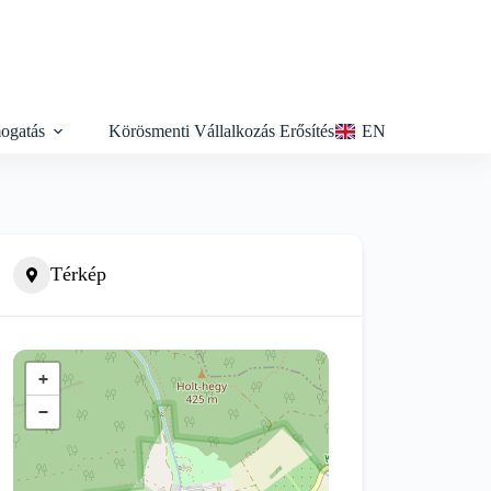
ogatás
Körösmenti Vállalkozás Erősítés
EN
Térkép
+
−