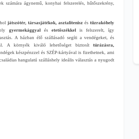
ek számára ágynemű, konyhai felszerelés, hűtőszekrény,
ahol
játszótér, társasjátékok, asztalitenisz
és
tűzrakóhely
shely
gyermekággyal
és
etetőszékkel
is felszerelt, így
asztás. A házban élő szállásadó segíti a vendégeket, és
l. A környék kiváló lehetőséget biztosít
túrázásra,
endégek készpénzzel és SZÉP-kártyával is fizethetnek, ami
saládias hangulatú szálláshely ideális választás a nyugodt