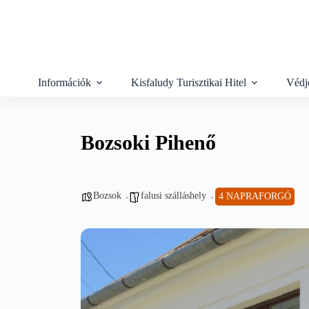
Skip
to
content
Információk
Kisfaludy Turisztikai Hitel
Védj
Bozsoki Pihenő
Bozsok
falusi szálláshely
4 NAPRAFORGÓ