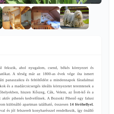
ál fekszik, ahol nyugalom, csend, békés környezet és
gatókat. A térség már az 1800-as évek vége óta ismert
úti panaszaikra és feltöltődést a mindennapok fáradalmai
kok és a madárcsicsergés ideális környezetet teremtenek a
helyekben, hiszen Kőszeg, Cák, Velem, az Írott-kő és a
az aktív pihenés kedvelőinek. A Bozsoki Pihenő egy falusi
árom különálló apartman található, összesen
14 férőhellyel.
al és jól felszerelt konyharésszel rendelkezik, így önálló