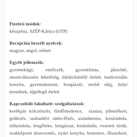
Fizetési módok:
készpénz, SZÉP-Kártya (OTP)
Recepción beszélt nyelvek:
magyar, angol, német
Egyéb jellemzők:
gyermekágy, etetőszék, gyerekhinta, játszótér,
menüválasztási lehetőség, diétás/kímélő ételek, tradicionális
konyha, gyermekmenü, horgásztó, mobil stég, helyi
termékek, tájjellegű ételek
Kapcsolódó fakultatív szolgáltatások:
kerékpár kölcsönzés, fürdőmedence, szauna, pihenőkert,
grillezés, szabadtéri sütés-főzés, asztalitenisz, kosárlabda,
tollaslabda, lengőteke, horgászat, kirándulás, vezetett túrák,
szakképzett túravezetés, nyári konyha, kemence, fűszerkert,