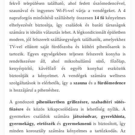
fekvő településen található, ahol fedett úszómedencével,
szaunával és ingyenes Wi-Fi-vel várja a vendégeket. A 4
napraforgós minősítésű szálláshely összesen
14 fő
kényelmes
elhelyezését biztosítja, így családok és baráti társaságok
számára is ideális választás lehet. A légkondicionált épületben
modern, jól felszerelt szállásegységek találhatók, amelyekhez
TV-vel ellátott saját fürdőszoba és kültéri pihenősarok is
tartozik. Egyes egységekben teljesen felszerelt konyha is
rendelkezésre áll, ahol mikrohullámú sütő, főzőlap,
kenyérpirító, kávéfőző és egyéb konyhai eszközök
biztosítják a kényelmet. A vendégek számára wellness
szolgáltatások is elérhetők, így a
szauna
és a
fürdőmedence
is hozzájárul a pihenéshez.
A gondozott
pihenőkertben grillezésre, szabadtéri sütés-
főzésre
és közös kikapcsolódásra is lehetőség nyílik. A
gyermekes családok számára
játszóudvar, gyerekhinta,
gyermekágy, etetőszék
és
gyermekmenü
is biztosított, így
minden korosztály számára kényelmes a tartózkodás. Az