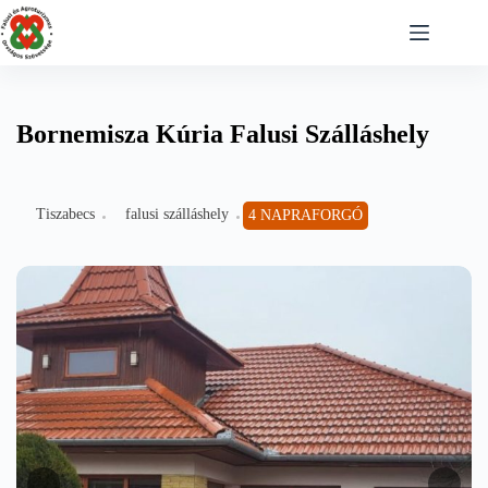
Skip
to
content
Bornemisza Kúria Falusi Szálláshely
Tiszabecs
falusi szálláshely
4 NAPRAFORGÓ