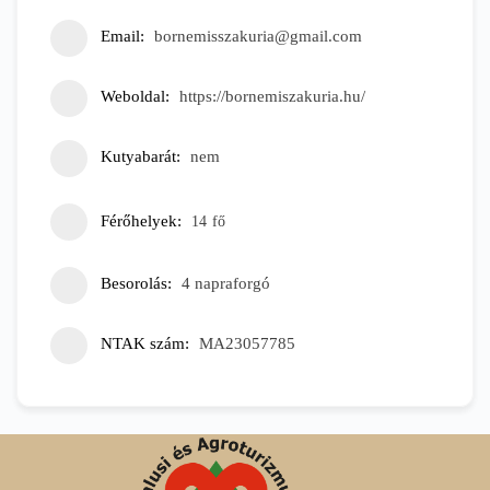
Email
bornemisszakuria@gmail.com
Weboldal
https://bornemiszakuria.hu/
Kutyabarát
nem
Férőhelyek
14
fő
Besorolás
4 napraforgó
NTAK szám
MA23057785