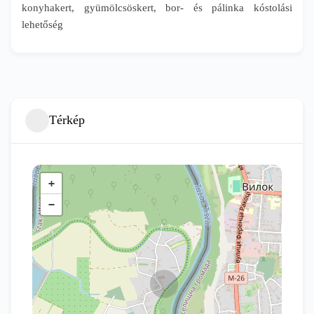
konyhakert, gyümölcsöskert, bor- és pálinka kóstolási
lehetőség
Térkép
+
−