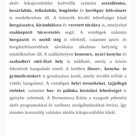
aktív kikapcsolódást kedvelők számára
asztalitenisz,
kosárlabda, tollaslabda, lengőteke
és
kerékpár kölcsönzés
is rendelkezésre áll. A környék kiváló lehetőséget kínál
horgászatra, kirándulásra
és
vezetett túrákra
is, amelyeket
szakképzett túravezetés
segít. A vendégek számára
horgásztó
és
mobil stég
is elérhető, valamint sport- és
horgászfelszerelések tárolására alkalmas helyiség is
rendelkezésre áll. A szálláshelyen
kemence, nyári konyha
és
szabadtéri sütő-főző hely
is található, amely a közös
étkezések hangulatát emeli. A kertben
fűszer-, konyha- és
gyümölcsöskert
is gondozásra kerül, amely tovább erősíti a
vidéki hangulatot. A vendégek
helyi termékeket, tájjellegű
ételeket
, valamint
bor- és pálinka kóstolási lehetőséget
is
igénybe vehetnek. A Bornemisza Kúria a nyugodt pihenést
aktív programokkal és wellness szolgáltatásokkal ötvözi, így
minden korosztály számára ideális kikapcsolódást kínál.