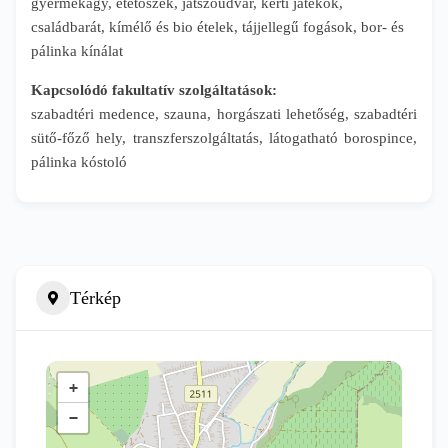
gyermekágy, etetőszék, játszóudvar, kerti játékok,
családbarát, kímélő és bio ételek, tájjellegű fogások, bor- és
pálinka kínálat
Kapcsolódó fakultatív szolgáltatások:
szabadtéri medence, szauna, horgászati lehetőség, szabadtéri
sütő-főző hely, transzferszolgáltatás, látogatható borospince,
pálinka kóstoló
Térkép
+
−