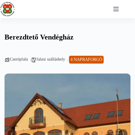
Skip
to
content
Berezdtető Vendégház
Cserépfalu
falusi szálláshely
4 NAPRAFORGÓ