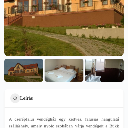
Leírás
A cserépfalui vendégház egy kedves, falusias hangulatú
szálláshely, amely nyolc szobában várja vendégeit a Bükk