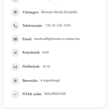
Vármegye
Borsod-Abaúj-Zemplén
Telefonszám
+36 20 526 3181
Email
modosdft@modos.t-online.hu
Kutyabarát
nem
Férőhelyek
16
fő
Besorolás
4 napraforgó
NTAK szám
MA20003568