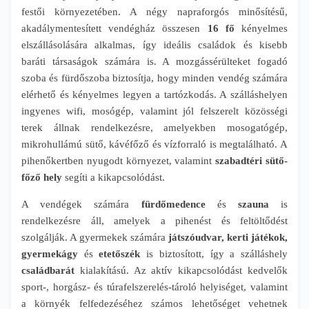
festői környezetében. A négy napraforgós minősítésű,
akadálymentesített vendégház összesen
16 fő
kényelmes
elszállásolására alkalmas, így ideális családok és kisebb
baráti társaságok számára is. A mozgássérülteket fogadó
szoba és fürdőszoba biztosítja, hogy minden vendég számára
elérhető és kényelmes legyen a tartózkodás. A szálláshelyen
ingyenes wifi, mosógép, valamint jól felszerelt közösségi
terek állnak rendelkezésre, amelyekben mosogatógép,
mikrohullámú sütő, kávéfőző és vízforraló is megtalálható. A
pihenőkertben nyugodt környezet, valamint
szabadtéri sütő-
főző hely
segíti a kikapcsolódást.
A vendégek számára
fürdőmedence
és
szauna
is
rendelkezésre áll, amelyek a pihenést és feltöltődést
szolgálják. A gyermekek számára
játszóudvar, kerti játékok,
gyermekágy
és
etetőszék
is biztosított, így a szálláshely
családbarát
kialakítású. Az aktív kikapcsolódást kedvelők
sport-, horgász- és túrafelszerelés-tároló helyiséget, valamint
a környék felfedezéséhez számos lehetőséget vehetnek