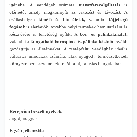
igénybe. A vendégek számára
transzferszolgáltatás
is
elérhető, amely megkönnyíti az érkezést és távozást. A
szálláshelyen
kímélő és bio ételek,
valamint
tájjellegű
fogások
is elérhetők, továbbá helyi termékek bemutatására és
készítésére is lehetőség nyílik. A
bor- és pálinkakínálat,
valamint a
látogatható borospince és pálinka kóstoló
tovább
gazdagítja az élményeket. A cserépfalui vendégház ideális
választás mindazok számára, akik nyugodt, természetközeli
környezetben szeretnének feltöltődni, falusias hangulatban.
Recepción beszélt nyelvek:
angol, magyar
Egyéb jellemzők: