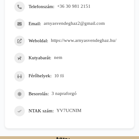
Telefonszám
+36 30 981 2151
Email
arnyasvendeghaz2@gmail.com
Weboldal
https://www.arnyasvendeghaz.hu/
Kutyabarát
nem
Férőhelyek
10
fő
Besorolás
3 napraforgó
NTAK szám
YV7UCNIM