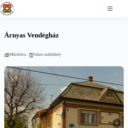
Skip
to
content
Árnyas Vendégház
Mikófalva
falusi szálláshely