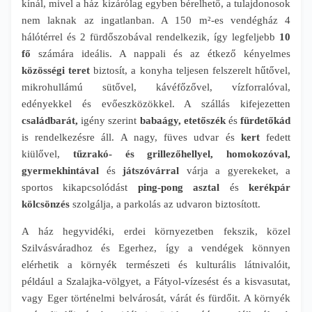
kínál, mivel a ház kizárólag egyben bérelhető, a tulajdonosok
nem laknak az ingatlanban. A 150 m²-es vendégház 4
hálótérrel és 2 fürdőszobával rendelkezik, így legfeljebb
10
fő
számára ideális. A nappali és az étkező kényelmes
közösségi teret
biztosít, a konyha teljesen felszerelt hűtővel,
mikrohullámú sütővel, kávéfőzővel, vízforralóval,
edényekkel és evőeszközökkel. A szállás kifejezetten
családbarát,
igény szerint
babaágy, etetőszék
és
fürdetőkád
is rendelkezésre áll. A nagy, füves udvar és
kert
fedett
kiülővel,
tűzrakó- és grillezőhellyel, homokozóval,
gyermekhintával
és
játszóvárral
várja a gyerekeket, a
sportos kikapcsolódást
ping-pong asztal
és
kerékpár
kölcsönzés
szolgálja, a parkolás az udvaron biztosított.
A ház hegyvidéki, erdei környezetben fekszik, közel
Szilvásváradhoz és Egerhez, így a vendégek könnyen
elérhetik a környék természeti és kulturális látnivalóit,
például a Szalajka-völgyet, a Fátyol-vízesést és a kisvasutat,
vagy Eger történelmi belvárosát, várát és fürdőit. A környék