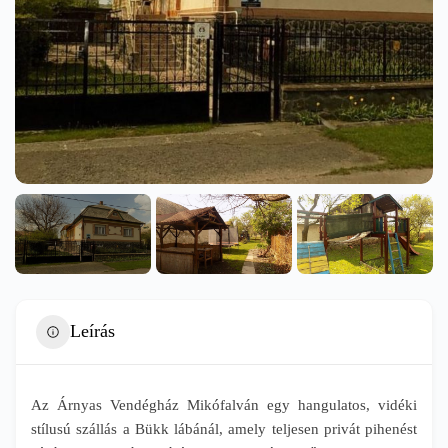
Leírás
Az Árnyas Vendégház Mikófalván egy hangulatos, vidéki
stílusú szállás a Bükk lábánál, amely teljesen privát pihenést