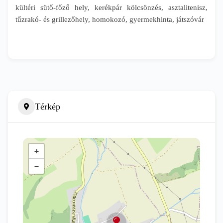
kültéri sütő-főző hely, kerékpár kölcsönzés, asztalitenisz,
tűzrakó- és grillezőhely, homokozó, gyermekhinta, játszóvár
Térkép
+
−