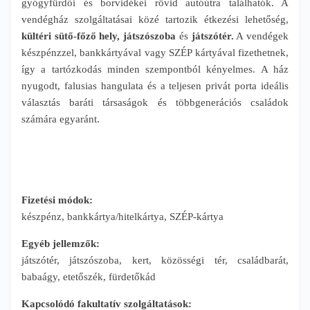
gyógyfürdői és borvidékei rövid autóútra találhatók. A
vendégház szolgáltatásai közé tartozik étkezési lehetőség,
kültéri sütő-főző hely, játszószoba
és
játszótér.
A vendégek
készpénzzel, bankkártyával vagy SZÉP kártyával fizethetnek,
így a tartózkodás minden szempontból kényelmes. A ház
nyugodt, falusias hangulata és a teljesen privát porta ideális
választás baráti társaságok és többgenerációs családok
számára egyaránt.
Fizetési módok:
készpénz, bankkártya/hitelkártya, SZÉP-kártya
Egyéb jellemzők:
játszótér, játszószoba, kert, közösségi tér, családbarát,
babaágy, etetőszék, fürdetőkád
Kapcsolódó fakultatív szolgáltatások: