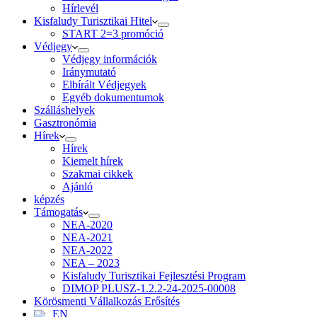
Hírlevél
Kisfaludy Turisztikai Hitel
START 2=3 promóció
Védjegy
Védjegy információk
Iránymutató
Elbírált Védjegyek
Egyéb dokumentumok
Szálláshelyek
Gasztronómia
Hírek
Hírek
Kiemelt hírek
Szakmai cikkek
Ajánló
képzés
Támogatás
NEA-2020
NEA-2021
NEA-2022
NEA – 2023
Kisfaludy Turisztikai Fejlesztési Program
DIMOP PLUSZ-1.2.2-24-2025-00008
Körösmenti Vállalkozás Erősítés
EN