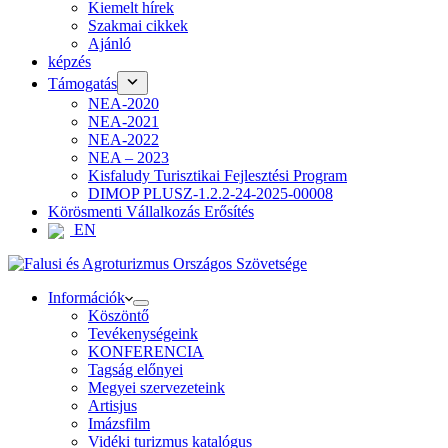
Kiemelt hírek
Szakmai cikkek
Ajánló
képzés
Támogatás
NEA-2020
NEA-2021
NEA-2022
NEA – 2023
Kisfaludy Turisztikai Fejlesztési Program
DIMOP PLUSZ-1.2.2-24-2025-00008
Körösmenti Vállalkozás Erősítés
EN
Információk
Köszöntő
Tevékenységeink
KONFERENCIA
Tagság előnyei
Megyei szervezeteink
Artisjus
Imázsfilm
Vidéki turizmus katalógus