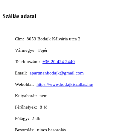
Szállás adatai
Cím
8053 Bodajk Kálvária utca 2.
Vármegye
Fejér
Telefonszám
+36 20 424 2440
Email
apartmanbodajk@gmail.com
Weboldal
https://www.bodajkiszallas.hu/
Kutyabarát
nem
Férőhelyek
8
fő
Pótágy
2
db
Besorolás
nincs besorolás