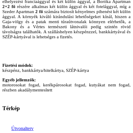
elhelyezést franciaággyal és két külön ággyal, a Boróka Apartman
2+2 fő
részére alkalmas két külön ággyal és két fotelággyal, míg a
Szeder Apartman
2 fő
számára biztosít kényelmes pihenést két külön
ággyal. A környék kiváló kirándulási lehetőségeket kínál, hiszen a
Gaja-völgy és a patak menti túraútvonalak könnyen elérhetők, a
Bakony és a Vértes természeti látnivalói pedig szintén rövid
távolságra találhatók. A szálláshelyen készpénzzel, bankkártyával és
SZÉP-kártyával is lehetséges a fizetés.
Fizetési módok:
készpénz, bankkártya/hitelkártya, SZÉP-kártya
Egyéb jellemzők:
motorosokat fogad, kerékpárosokat fogad, kutyákat nem fogad,
részben akadálymentesített
Térkép
Útvonalterv