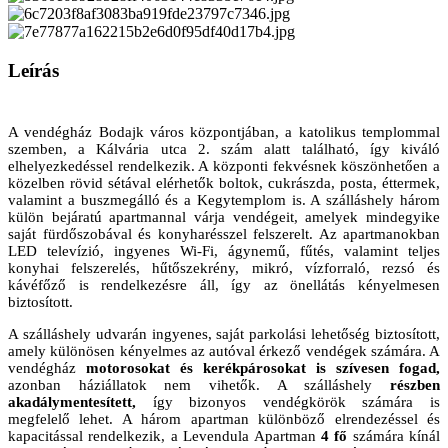
Leírás
A vendégház Bodajk város központjában, a katolikus templommal
szemben, a Kálvária utca 2. szám alatt található, így kiváló
elhelyezkedéssel rendelkezik. A központi fekvésnek köszönhetően a
közelben rövid sétával elérhetők boltok, cukrászda, posta, éttermek,
valamint a buszmegálló és a Kegytemplom is. A szálláshely három
külön bejáratú apartmannal várja vendégeit, amelyek mindegyike
saját fürdőszobával és konyharésszel felszerelt. Az apartmanokban
LED televízió, ingyenes Wi-Fi, ágynemű, fűtés, valamint teljes
konyhai felszerelés, hűtőszekrény, mikró, vízforraló, rezsó és
kávéfőző is rendelkezésre áll, így az önellátás kényelmesen
biztosított.
A szálláshely udvarán ingyenes, saját parkolási lehetőség biztosított,
amely különösen kényelmes az autóval érkező vendégek számára. A
vendégház
motorosokat és kerékpárosokat is szívesen fogad,
azonban háziállatok nem vihetők. A szálláshely
részben
akadálymentesített,
így bizonyos vendégkörök számára is
megfelelő lehet. A három apartman különböző elrendezéssel és
kapacitással rendelkezik, a Levendula Apartman
4 fő
számára kínál