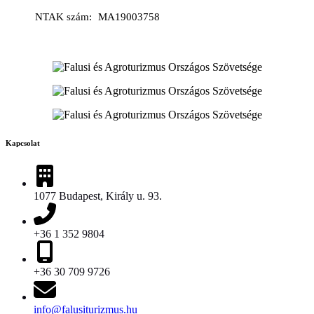
NTAK szám
MA19003758
Kapcsolat
1077 Budapest, Király u. 93.
+36 1 352 9804
+36 30 709 9726
info@falusiturizmus.hu