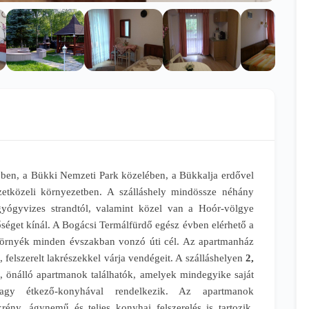
en, a Bükki Nemzeti Park közelében, a Bükkalja erdővel
szetközeli környezetben. A szálláshely mindössze néhány
gyógyvizes strandtól, valamint közel van a Hoór-völgye
séget kínál. A Bogácsi Termálfürdő egész évben elérhető a
környék minden évszakban vonzó úti cél. Az apartmanház
 felszerelt lakrészekkel várja vendégeit. A szálláshelyen
2,
 önálló apartmanok találhatók, amelyek mindegyike saját
vagy étkező-konyhával rendelkezik. Az apartmanok
krény, ágynemű és teljes konyhai felszerelés is tartozik,