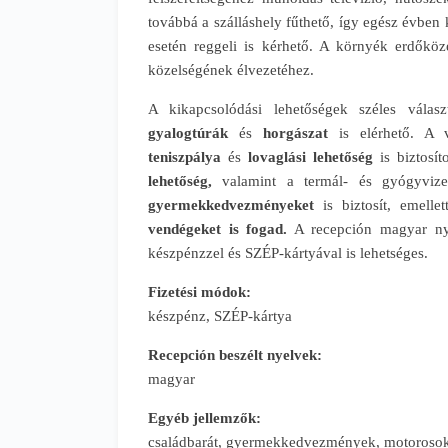
továbbá a szálláshely fűthető, így egész évben
esetén reggeli is kérhető. A környék erdőköz
közelségének élvezetéhez.
A kikapcsolódási lehetőségek széles válas
gyalogtúrák
és
horgászat
is elérhető. A
teniszpálya
és
lovaglási lehetőség
is biztosít
lehetőség,
valamint a termál- és gyógyvizes
gyermekkedvezményeket
is biztosít, emelle
vendégeket is fogad.
A recepción magyar nyel
készpénzzel és SZÉP-kártyával is lehetséges.
Fizetési módok:
készpénz, SZÉP-kártya
Recepción beszélt nyelvek:
magyar
Egyéb jellemzők:
családbarát, gyermekkedvezmények, motorosoka