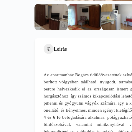
Leírás
Az apartmanház Bogács üdülőövezetének szívéb
borított völgyében található, nyugodt, termé
percre helyezkedik el az országosan ismert 
horgásztóhoz, így számos kikapcsolódási lehető
pihenni és gyógyulni vágyók számára, így a 
önellátó, és kényelmes, minden igényt kielégítő,
4 és 6 fő
befogadására alkalmas, pótágyazható,
fürdőszobával, valamint minikonyhával 
felszereltségéhez műholdas televízió, hűtősze