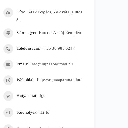
Cím
3412 Bogács, Zöldváralja utca
8.
Vármegye
Borsod-Abaúj-Zemplén
Telefonszám
+ 36 30 985 5247
Email
info@rajnaapartman.hu
Weboldal
https://rajnaapartman.hu/
Kutyabarát
igen
Férőhelyek
32
fő