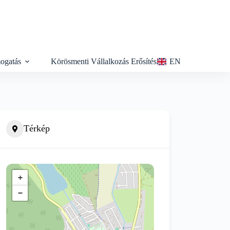
ogatás
Körösmenti Vállalkozás Erősítés
EN
Térkép
+
−