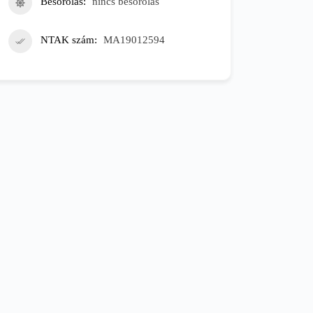
Besorolás
nincs besorolás
NTAK szám
MA19012594