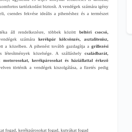
 komfortos tartózkodást biztosít. A vendégek számára igény
eli, csendes fekvése ideális a pihenéshez és a természet
ztéka áll rendelkezésre, többek között
beltéri csocsó,
 vendégek számára
kerékpár kölcsönzés, asztalitenisz,
ott a közelben. A pihenést tovább gazdagítja a
grillezési
 létesítmények közelsége. A szálláshely
családbarát,
tt
motorosokat, kerékpárosokat és háziállattal érkező
ven történik a vendégek kiszolgálása, a fizetés pedig
t fogad, kerékpárosokat fogad, kutyákat fogad