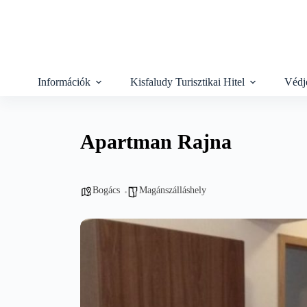
Skip
to
content
Információk
Kisfaludy Turisztikai Hitel
Védj
Apartman Rajna
Bogács
Magánszálláshely