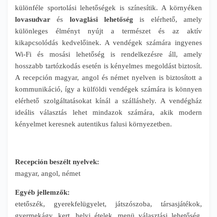
különféle sportolási lehetőségek is színesítik. A környéken
lovasudvar
és
lovaglási lehetőség
is elérhető, amely
különleges élményt nyújt a természet és az aktív
kikapcsolódás kedvelőinek. A vendégek számára ingyenes
Wi-Fi és mosási lehetőség is rendelkezésre áll, amely
hosszabb tartózkodás esetén is kényelmes megoldást biztosít.
A recepción magyar, angol és német nyelven is biztosított a
kommunikáció, így a külföldi vendégek számára is könnyen
elérhető szolgáltatásokat kínál a szálláshely. A vendégház
ideális választás lehet mindazok számára, akik modern
kényelmet keresnek autentikus falusi környezetben.
Recepción beszélt nyelvek:
magyar, angol, német
Egyéb jellemzők:
etetőszék, gyerekfelügyelet, játszószoba, társasjátékok,
gyermekágy, kert, helyi ételek, menü választási lehetőség,