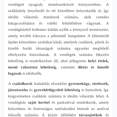
vendégeit nyugodt, természetközeli környezetben. A
szálláshely fenyőerdő és rét közelében helyezkedik el, így
ideális választás mindazok számára, akik csendes
kikapcsolódásra és vidéki feltöltődésre vágynak. A
vendégházból kellemes kilátás nyílik a környező természetre,
amely tovább fokozza a pihentető hangulatot. A klimatizált
épület kényelmes szobákat kínál, amelyek családok, párok és
kisebb baráti társaságok számára egyaránt megfelelő
elhelyezést biztosítanak. A vendégek számára étkezési
lehetőség is rendelkezésre áll, ahol jellegzetes
helyi ételek,
menü választási lehetőség,
valamint
diétás és kímélő
fogások
is elérhetők.
A
családbarát
kialakítás részeként
gyermekágy, etetőszék,
játszószoba
és
gyerekfelügyeleti lehetőség
is biztosított, így
kisgyermekes családok számára is ideális választás lehet. A
vendégház
saját kerttel
és parkolóval rendelkezik, amely
kényelmes és biztonságos tartózkodást biztosít az autóval
érkezők számára. A közös időtöltést
társasjátékok
és