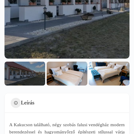
Leírás
A Kakucson található, négy szobás falusi vendégház modern
berendezéssel és hagyományőrző építészeti stílussal várja