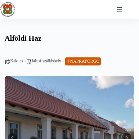
Skip
to
content
Alföldi Ház
Kakucs
falusi szálláshely
4 NAPRAFORGÓ