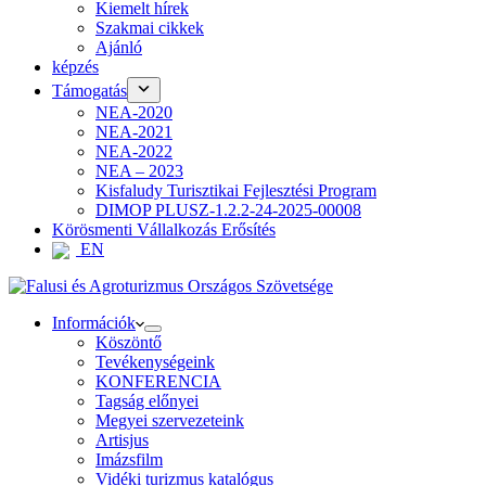
Kiemelt hírek
Szakmai cikkek
Ajánló
képzés
Támogatás
NEA-2020
NEA-2021
NEA-2022
NEA – 2023
Kisfaludy Turisztikai Fejlesztési Program
DIMOP PLUSZ-1.2.2-24-2025-00008
Körösmenti Vállalkozás Erősítés
EN
Információk
Köszöntő
Tevékenységeink
KONFERENCIA
Tagság előnyei
Megyei szervezeteink
Artisjus
Imázsfilm
Vidéki turizmus katalógus