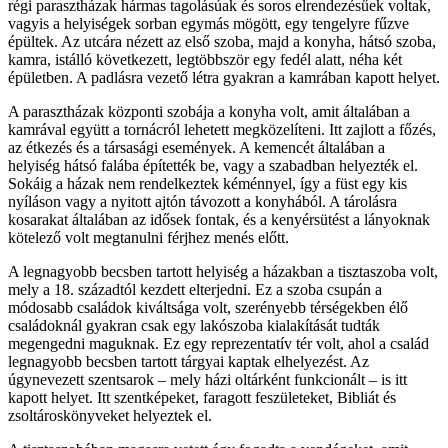
régi parasztházak hármas tagolásúak és soros elrendezésűek voltak,
vagyis a helyiségek sorban egymás mögött, egy tengelyre fűzve
épültek. Az utcára nézett az első szoba, majd a konyha, hátsó szoba,
kamra, istálló következett, legtöbbször egy fedél alatt, néha két
épületben. A padlásra vezető létra gyakran a kamrában kapott helyet.
A parasztházak központi szobája a konyha volt, amit általában a
kamrával együtt a tornácról lehetett megközelíteni. Itt zajlott a főzés,
az étkezés és a társasági események. A kemencét általában a
helyiség hátsó falába építették be, vagy a szabadban helyezték el.
Sokáig a házak nem rendelkeztek kéménnyel, így a füst egy kis
nyíláson vagy a nyitott ajtón távozott a konyhából. A tárolásra
kosarakat általában az idősek fontak, és a kenyérsütést a lányoknak
kötelező volt megtanulni férjhez menés előtt.
A legnagyobb becsben tartott helyiség a házakban a tisztaszoba volt,
mely a 18. századtól kezdett elterjedni. Ez a szoba csupán a
módosabb családok kiváltsága volt, szerényebb térségekben élő
családoknál gyakran csak egy lakószoba kialakítását tudták
megengedni maguknak. Ez egy reprezentatív tér volt, ahol a család
legnagyobb becsben tartott tárgyai kaptak elhelyezést. Az
úgynevezett szentsarok – mely házi oltárként funkcionált – is itt
kapott helyet. Itt szentképeket, faragott feszületeket, Bibliát és
zsoltároskönyveket helyeztek el.