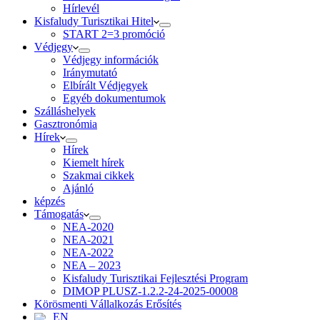
Hírlevél
Kisfaludy Turisztikai Hitel
START 2=3 promóció
Védjegy
Védjegy információk
Iránymutató
Elbírált Védjegyek
Egyéb dokumentumok
Szálláshelyek
Gasztronómia
Hírek
Hírek
Kiemelt hírek
Szakmai cikkek
Ajánló
képzés
Támogatás
NEA-2020
NEA-2021
NEA-2022
NEA – 2023
Kisfaludy Turisztikai Fejlesztési Program
DIMOP PLUSZ-1.2.2-24-2025-00008
Körösmenti Vállalkozás Erősítés
EN