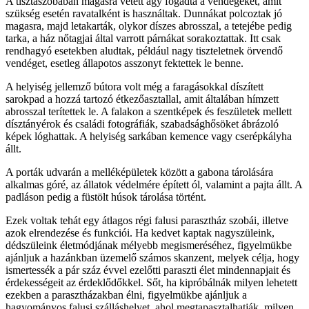
A tisztaszobában magasra vetett ágy fogadta a vendégeket, amit
szükség esetén ravatalként is használtak. Dunnákat polcoztak jó
magasra, majd letakarták, olykor díszes abrosszal, a tetejébe pedig
tarka, a ház nőtagjai által varrott párnákat sorakoztattak. Itt csak
rendhagyó esetekben aludtak, például nagy tiszteletnek örvendő
vendéget, esetleg állapotos asszonyt fektettek le benne.
A helyiség jellemző bútora volt még a faragásokkal díszített
sarokpad a hozzá tartozó étkezőasztallal, amit általában hímzett
abrosszal terítettek le. A falakon a szentképek és feszületek mellett
dísztányérok és családi fotográfiák, szabadsághősöket ábrázoló
képek lóghattak. A helyiség sarkában kemence vagy cserépkályha
állt.
A porták udvarán a melléképületek között a gabona tárolására
alkalmas góré, az állatok védelmére épített ól, valamint a pajta állt. A
padláson pedig a füstölt húsok tárolása történt.
Ezek voltak tehát egy átlagos régi falusi parasztház szobái, illetve
azok elrendezése és funkciói. Ha kedvet kaptak nagyszüleink,
dédszüleink életmódjának mélyebb megismeréséhez, figyelmükbe
ajánljuk a hazánkban üzemelő számos skanzent, melyek célja, hogy
ismertessék a pár száz évvel ezelőtti paraszti élet mindennapjait és
érdekességeit az érdeklődőkkel. Sőt, ha kipróbálnák milyen lehetett
ezekben a parasztházakban élni, figyelmükbe ajánljuk a
hagyományos falusi szálláshelyet, ahol megtapasztalhatják, milyen