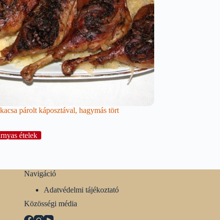
acsa párolt káposztával, hagymás tört
rnyas ételek
Navigáció
Adatvédelmi tájékoztató
Közösségi média