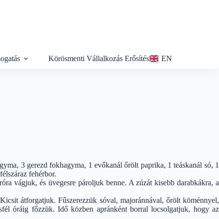
ogatás
Körösmenti Vállalkozás Erősítés
EN
gyma, 3 gerezd fokhagyma, 1 evőkanál őrölt paprika, 1 teáskanál só, 1
félszáraz fehérbor.
próra vágjuk, és üvegesre pároljuk benne. A zúzát kisebb darabkákra, a
Kicsit átforgatjuk. Fűszerezzük sóval, majoránnával, őrölt köménnyel,
másfél óráig főzzük. Idő közben apránként borral locsolgatjuk, hogy az