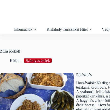
Skip
to
content
Információk
Kisfaludy Turisztikai Hitel
Védj
Zúza pörkölt
Kóka
Szárnyas ételek
Elkészítés:
Hozzávalók: 60 dkg cs
teáskanál őrölt bors, 
A szalonnát felkockáz
paprikát karikákra, a
A hagymás zsírra őröl
őrölt borssal. Hozzáa
elpárolgott levet pótol