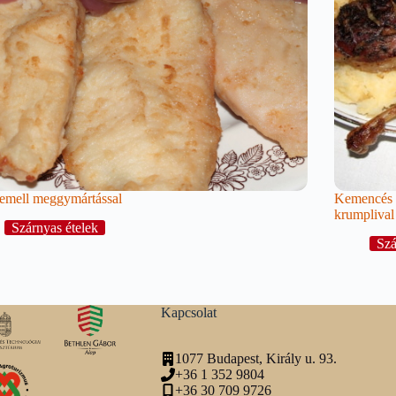
emell meggymártással
Kemencés k
krumplival
Szárnyas ételek
Szá
Kapcsolat
1077 Budapest, Király u. 93.
+36 1 352 9804
+36 30 709 9726