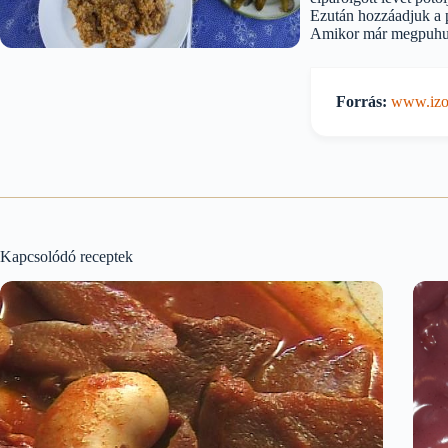
Ezután hozzáadjuk a p
Amikor már megpuhult 
Forrás:
www.izor
Kapcsolódó receptek