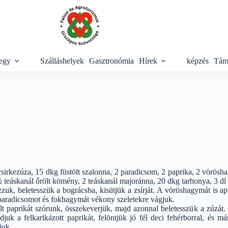
egy
Szálláshelyek
Gasztronómia
Hírek
képzés
Tám
irkezúza, 15 dkg füstölt szalonna, 2 paradicsom, 2 paprika, 2 vörösha
½ teáskanál őrölt kömény, 2 teáskanál majoránna, 20 dkg tarhonya, 3 dl 
zuk, beletesszük a bográcsba, kisütjük a zsírját. A vöröshagymát is a
 paradicsomot és fokhagymát vékony szeletekre vágjuk.
t paprikát szórunk, összekeverjük, majd azonnal beletesszük a zúzát. 
djuk a felkarikázott paprikát, felöntjük jó fél deci fehérborral, és 
juk.