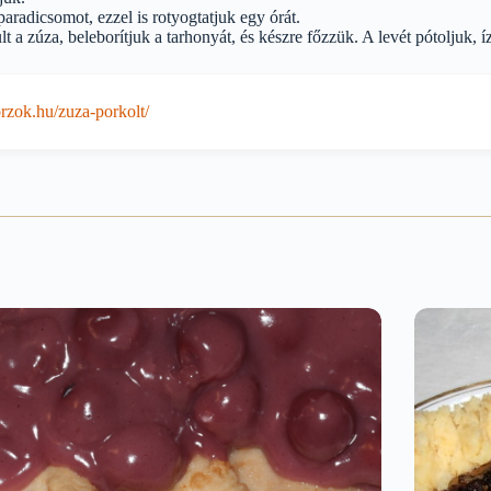
aradicsomot, ezzel is rotyogtatjuk egy órát.
a zúza, beleborítjuk a tarhonyát, és készre főzzük. A levét pótoljuk, íz
zok.hu/zuza-porkolt/