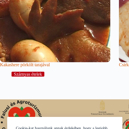
Kakashere pörkölt tarajával
Csirk
Szárnyas ételek
Cookie-kat használunk annak érdekében, hogy a legjobb