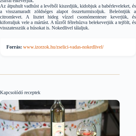
zsírral elkeverjük.
Az átpuhult vadhúst a levéből kiszedjük, kidobjuk a babérleveleket, és
a visszamaradt zöldséges alapot összeturmixoljuk. Beleöntjük a
citromlevet. A lisztet hideg vízzel csomómentesre keverjük, és
kiforraljuk vele a mártást. A tűzről félrehúzva belekeverjük a tejfölt, és
visszatesszük a húsokat is. Nokedlivel tálaljuk.
Forrás:
www.izorzok.hu/zselici-vadas-nokedlivel/
Kapcsolódó receptek