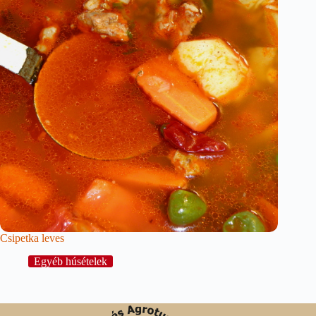
Csipetka leves
Egyéb húsételek