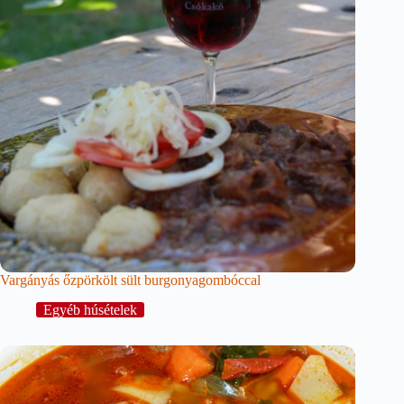
Vargányás őzpörkölt sült burgonyagombóccal
Egyéb húsételek