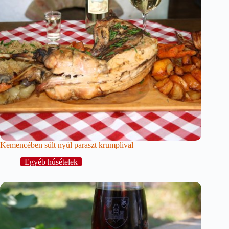
Kemencében sült nyúl paraszt krumplival
Egyéb húsételek