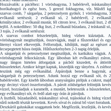
Hozzávalók: a pácléhez: 1 vöröshagyma, 3 babérlevél, teáskanálnyi
borókabogyó és egész bors, 5 gerezd fokhagyma, víz. Másfél kg
szarvas comb, 7 sárgarépa, 2 petrezselyem gyökér, 1 vöröshagyma, 3
evőkanál sertészsír, 2 evőkanál só, 2 babérlevél, 2 evőkanál
kristálycukor, 2 evőkanál mustár, fél citrom leve, 3 evőkanál liszt, 2 dl
tejföl. A nokedlihez: 50 dkg liszt, 2 evőkanál búzadara, 2 teáskanál só,
3 tojás, 2 evőkanál sertészsír.
A szarvas combot felszeleteljük, hideg vízben kiáztatjuk. A
vöröshagymát megtisztítjuk, összevágjuk, majd a fűszerekkel és egy
liternyi vízzel elkeverjük. Felforraljuk, kihűtjük, majd az egészet a
lecsepegtetett húsra öntjük. Hűtőszekrényben 2-3 napig érleljük.
A sárgarépát és petrezselymet megtisztítjuk, és karikákra vágjuk. A
vöröshagymát felkockázzuk. Egy lábosban két evőkanálnyi zsíron,
nagy lángon hirtelen átforgatjuk a pácból kiszedett, és áttörölt
hússzeleteket. Amikor kérget kaptak, kiszedjük egy tányérra. A zsírhoz
teszünk még egy evőkanállal. Átpároljuk benne a hagymát, a
sárgarépát és petrezselymet. Adunk hozzá egy evőkanál sót, és 2
babérlevelet. Egy kisebb lábosban aranysárgára pirítjuk a cukrot, majd
egy decinyi vízzel összeforraljuk. A párolt zöldségeket felöntjük kevés
vízzel, hozzáadjuk a karamellt, a mustárt, beletesszük a hússzeleteket,
egy evőkanálnyi sót, és fedő alatt egy órán át pároljuk.
A lisztből, búzadarából, teáskanálnyi sóval, tojásokkal és hideg vízzel
sűrű nokedli tésztát keverünk. Kevés sóval és zsírral bő vizet forralunk.
Deszkáról galuskákat szaggatunk bele. Megfőzzük, leszűrjük, és kevés