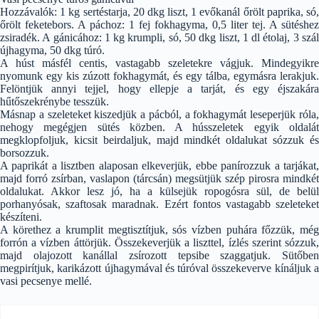
Hozzávalók: 1 kg sertéstarja, 20 dkg liszt, 1 evőkanál őrölt paprika, só,
őrölt feketebors. A páchoz: 1 fej fokhagyma, 0,5 liter tej. A sütéshez
zsiradék. A gánicához: 1 kg krumpli, só, 50 dkg liszt, 1 dl étolaj, 3 szál
újhagyma, 50 dkg túró.
A húst másfél centis, vastagabb szeletekre vágjuk. Mindegyikre
nyomunk egy kis zúzott fokhagymát, és egy tálba, egymásra lerakjuk.
Felöntjük annyi tejjel, hogy ellepje a tarját, és egy éjszakára
hűtőszekrénybe tesszük.
Másnap a szeleteket kiszedjük a pácból, a fokhagymát leseperjük róla,
nehogy megégjen sütés közben. A hússzeletek egyik oldalát
megklopfoljuk, kicsit beirdaljuk, majd mindkét oldalukat sózzuk és
borsozzuk.
A paprikát a lisztben alaposan elkeverjük, ebbe panírozzuk a tarjákat,
majd forró zsírban, vaslapon (tárcsán) megsütjük szép pirosra mindkét
oldalukat. Akkor lesz jó, ha a külsejük ropogósra sül, de belül
porhanyósak, szaftosak maradnak. Ezért fontos vastagabb szeleteket
készíteni.
A körethez a krumplit megtisztítjuk, sós vízben puhára főzzük, még
forrón a vízben áttörjük. Összekeverjük a liszttel, ízlés szerint sózzuk,
majd olajozott kanállal zsírozott tepsibe szaggatjuk. Sütőben
megpirítjuk, karikázott újhagymával és túróval összekeverve kínáljuk a
vasi pecsenye mellé.