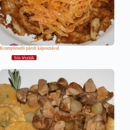
Krumplinudli párolt káposztával
Sós tészták