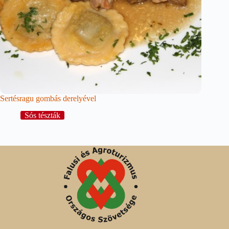
Sertésragu gombás derelyével
Sós tészták