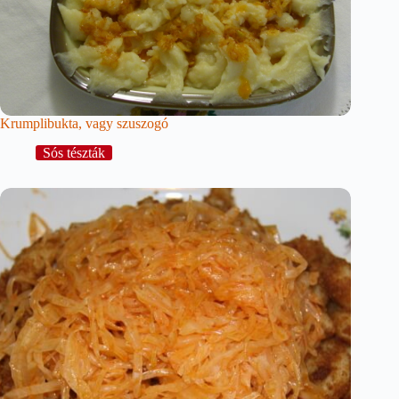
Krumplibukta, vagy szuszogó
Sós tészták