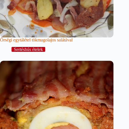
Őrségi egytálétel tökmagolajos salátával
Sertéshús ételek