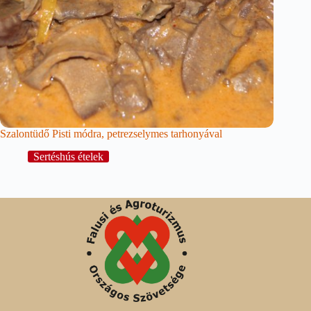
Szalontüdő Pisti módra, petrezselymes tarhonyával
Sertéshús ételek