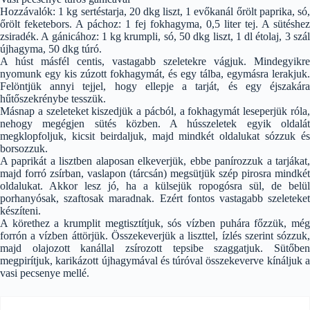
Hozzávalók: 1 kg sertéstarja, 20 dkg liszt, 1 evőkanál őrölt paprika, só,
őrölt feketebors. A páchoz: 1 fej fokhagyma, 0,5 liter tej. A sütéshez
zsiradék. A gánicához: 1 kg krumpli, só, 50 dkg liszt, 1 dl étolaj, 3 szál
újhagyma, 50 dkg túró.
A húst másfél centis, vastagabb szeletekre vágjuk. Mindegyikre
nyomunk egy kis zúzott fokhagymát, és egy tálba, egymásra lerakjuk.
Felöntjük annyi tejjel, hogy ellepje a tarját, és egy éjszakára
hűtőszekrénybe tesszük.
Másnap a szeleteket kiszedjük a pácból, a fokhagymát leseperjük róla,
nehogy megégjen sütés közben. A hússzeletek egyik oldalát
megklopfoljuk, kicsit beirdaljuk, majd mindkét oldalukat sózzuk és
borsozzuk.
A paprikát a lisztben alaposan elkeverjük, ebbe panírozzuk a tarjákat,
majd forró zsírban, vaslapon (tárcsán) megsütjük szép pirosra mindkét
oldalukat. Akkor lesz jó, ha a külsejük ropogósra sül, de belül
porhanyósak, szaftosak maradnak. Ezért fontos vastagabb szeleteket
készíteni.
A körethez a krumplit megtisztítjuk, sós vízben puhára főzzük, még
forrón a vízben áttörjük. Összekeverjük a liszttel, ízlés szerint sózzuk,
majd olajozott kanállal zsírozott tepsibe szaggatjuk. Sütőben
megpirítjuk, karikázott újhagymával és túróval összekeverve kínáljuk a
vasi pecsenye mellé.