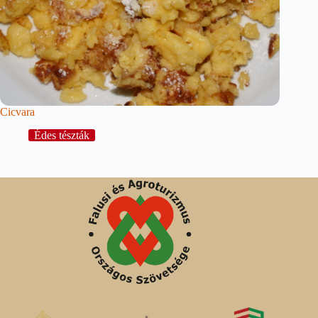
Cicvara
Édes tészták