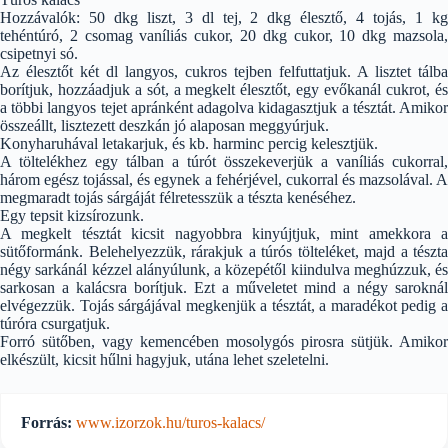
Hozzávalók: 50 dkg liszt, 3 dl tej, 2 dkg élesztő, 4 tojás, 1 kg
tehéntúró, 2 csomag vaníliás cukor, 20 dkg cukor, 10 dkg mazsola,
csipetnyi só.
Az élesztőt két dl langyos, cukros tejben felfuttatjuk. A lisztet tálba
borítjuk, hozzáadjuk a sót, a megkelt élesztőt, egy evőkanál cukrot, és
a többi langyos tejet apránként adagolva kidagasztjuk a tésztát. Amikor
összeállt, lisztezett deszkán jó alaposan meggyúrjuk.
Konyharuhával letakarjuk, és kb. harminc percig kelesztjük.
A töltelékhez egy tálban a túrót összekeverjük a vaníliás cukorral,
három egész tojással, és egynek a fehérjével, cukorral és mazsolával. A
megmaradt tojás sárgáját félretesszük a tészta kenéséhez.
Egy tepsit kizsírozunk.
A megkelt tésztát kicsit nagyobbra kinyújtjuk, mint amekkora a
sütőformánk. Belehelyezzük, rárakjuk a túrós tölteléket, majd a tészta
négy sarkánál kézzel alányúlunk, a közepétől kiindulva meghúzzuk, és
sarkosan a kalácsra borítjuk. Ezt a műveletet mind a négy saroknál
elvégezzük. Tojás sárgájával megkenjük a tésztát, a maradékot pedig a
túróra csurgatjuk.
Forró sütőben, vagy kemencében mosolygós pirosra sütjük. Amikor
elkészült, kicsit hűlni hagyjuk, utána lehet szeletelni.
Forrás:
www.izorzok.hu/turos-kalacs/