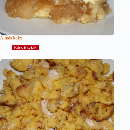
Almás köles
Édes tészták