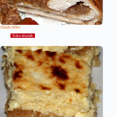
Almás béles
Édes tészták