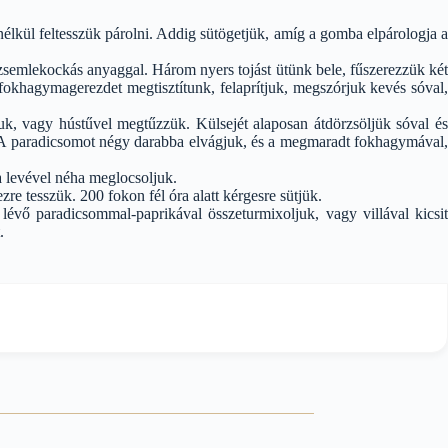
lkül feltesszük párolni. Addig sütögetjük, amíg a gomba elpárologja a
 zsemlekockás anyaggal. Három nyers tojást ütünk bele, fűszerezzük két
 fokhagymagerezdet megtisztítunk, felaprítjuk, megszórjuk kevés sóval,
juk, vagy hústűvel megtűzzük. Külsejét alaposan átdörzsöljük sóval és
uk. A paradicsomot négy darabba elvágjuk, és a megmaradt fokhagymával,
 a levével néha meglocsoljuk.
e tesszük. 200 fokon fél óra alatt kérgesre sütjük.
lévő paradicsommal-paprikával összeturmixoljuk, vagy villával kicsit
.