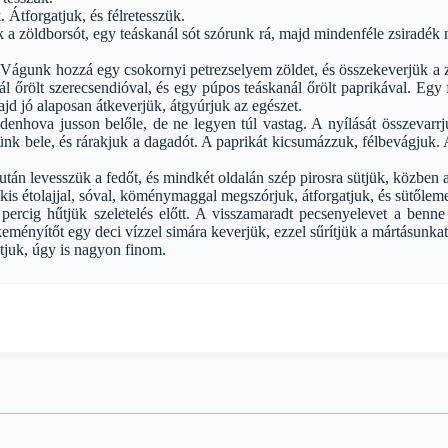
. Átforgatjuk, és félretesszük.
zöldborsót, egy teáskanál sót szórunk rá, majd mindenféle zsiradék né
k. Vágunk hozzá egy csokornyi petrezselyem zöldet, és összekeverjük a
ál őrölt szerecsendióval, és egy púpos teáskanál őrölt paprikával. Egy
jd jó alaposan átkeverjük, átgyúrjuk az egészet.
ndenhova jusson belőle, de ne legyen túl vastag. A nyílását összevarr
öntünk bele, és rárakjuk a dagadót. A paprikát kicsumázzuk, félbevágj
zután levesszük a fedőt, és mindkét oldalán szép pirosra sütjük, közben
 étolajjal, sóval, köménymaggal megszórjuk, átforgatjuk, és sütőlemezr
ercig hűtjük szeletelés előtt. A visszamaradt pecsenyelevet a benne 
eményítőt egy deci vízzel simára keverjük, ezzel sűrítjük a mártásunkat
atjuk, úgy is nagyon finom.