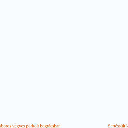
boros vegyes pörkölt bográcsban
Sertéssült