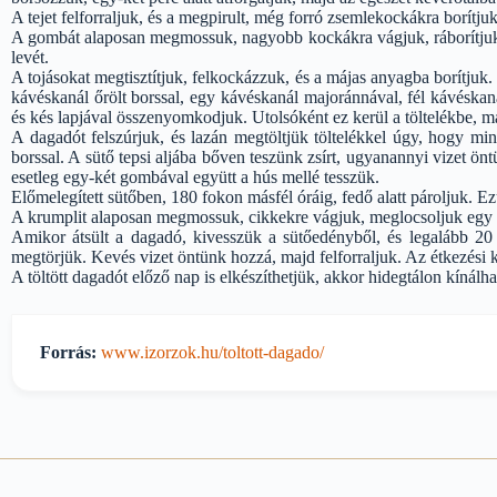
A tejet felforraljuk, és a megpirult, még forró zsemlekockákra borítjuk
A gombát alaposan megmossuk, nagyobb kockákra vágjuk, ráborítjuk a 
levét.
A tojásokat megtisztítjuk, felkockázzuk, és a májas anyagba borítju
kávéskanál őrölt borssal, egy kávéskanál majoránnával, fél kávéskan
és kés lapjával összenyomkodjuk. Utolsóként ez kerül a töltelékbe, ma
A dagadót felszúrjuk, és lazán megtöltjük töltelékkel úgy, hogy mi
borssal. A sütő tepsi aljába bőven teszünk zsírt, ugyanannyi vizet 
esetleg egy-két gombával együtt a hús mellé tesszük.
Előmelegített sütőben, 180 fokon másfél óráig, fedő alatt pároljuk. E
A krumplit alaposan megmossuk, cikkekre vágjuk, meglocsoljuk egy kis
Amikor átsült a dagadó, kivesszük a sütőedényből, és legalább 20 p
megtörjük. Kevés vizet öntünk hozzá, majd felforraljuk. Az étkezési k
A töltött dagadót előző nap is elkészíthetjük, akkor hidegtálon kínálh
Forrás:
www.izorzok.hu/toltott-dagado/