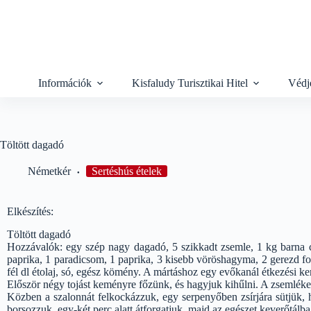
Skip
to
content
Információk
Kisfaludy Turisztikai Hitel
Védj
Töltött dagadó
Németkér
Sertéshús ételek
Elkészítés:
Töltött dagadó
Hozzávalók: egy szép nagy dagadó, 5 szikkadt zsemle, 1 kg barna cs
paprika, 1 paradicsom, 1 paprika, 3 kisebb vöröshagyma, 2 gerezd fo
fél dl étolaj, só, egész kömény. A mártáshoz egy evőkanál étkezési k
Először négy tojást keményre főzünk, és hagyjuk kihűlni. A zsemléket 
Közben a szalonnát felkockázzuk, egy serpenyőben zsírjára sütjük, h
borsozzuk, egy-két perc alatt átforgatjuk, majd az egészet keverőtálba