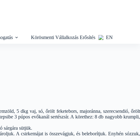
ogatás
Körösmenti Vállalkozás Erősítés
EN
zöld, 5 dkg vaj, só, őrölt feketebors, majoránna, szerecsendió, őrölt
tepsibe 3 púpos evőkanál sertészsír. A körethez: 8 db nagyobb krumpli,
ó sárgára sütjük.
roljuk. A csirkemájat is összevágjuk, és beleborítjuk. Enyhén sózzuk,