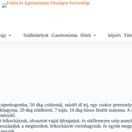
egy
Szálláshelyek
Gasztronómia
Hírek
képzés
Tám
iperkegomba, 50 dkg csirkemáj, másfél dl tej, egy csokor petrezselyem
khagyma, 20 dkg zöldborsó, 7 tojás, 10 dkg húsos füstölt szalonna. A 
eményítő.
felkockázzuk, olvasztott vajjal átforgatjuk, és sütőlemezen szép aranyl
ozzáadjuk a megtisztított, felkockázott vöröshagymát, és együtt megpá
 tesszük.