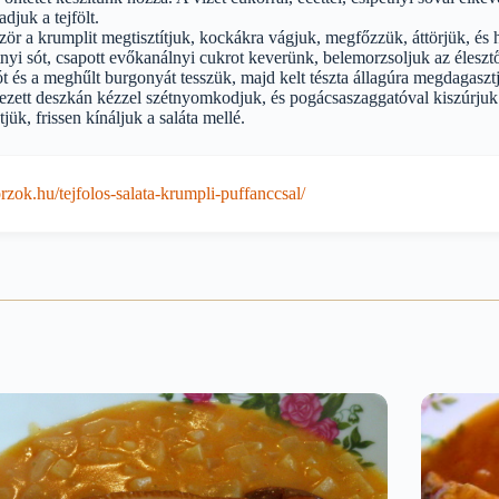
djuk a tejfölt.
ör a krumplit megtisztítjuk, kockákra vágjuk, megfőzzük, áttörjük, és 
tnyi sót, csapott evőkanálnyi cukrot keverünk, belemorzsoljuk az éleszt
sót és a meghűlt burgonyát tesszük, majd kelt tészta állagúra megdagaszt
ztezett deszkán kézzel szétnyomkodjuk, és pogácsaszaggatóval kiszúrjuk
jük, frissen kínáljuk a saláta mellé.
zok.hu/tejfolos-salata-krumpli-puffanccsal/