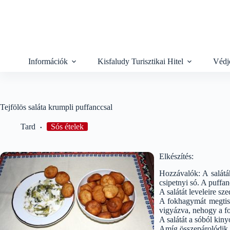
Skip
to
content
Információk
Kisfaludy Turisztikai Hitel
Védj
Tejfölös saláta krumpli puffanccsal
Tard
Sós ételek
Elkészítés:
Hozzávalók: A salátáh
csipetnyi só. A puffan
A salátát leveleire s
A fokhagymát megtiszt
vigyázva, nehogy a 
A salátát a sóból kin
Amíg összepárolódik, ö