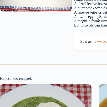
A tűzről levéve hozzáa
A puffancsokhoz elősz
A langyos tejbe csipe
A lisztbe egy tojást, 
A megkelt tésztát lis
Bő, forró olajban kisüt
Forrás:
www.izor
Kapcsolódó receptek