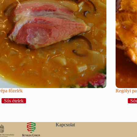
épa főzelék
Regölyi pa
Sós ételek
Sós
Kapcsolat