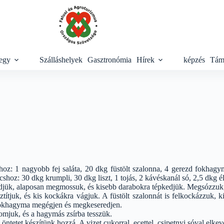
egy
Szálláshelyek
Gasztronómia
Hírek
képzés
Tám
oz: 1 nagyobb fej saláta, 20 dkg füstölt szalonna, 4 gerezd fokhagyma,
cshoz: 30 dkg krumpli, 30 dkg liszt, 1 tojás, 2 kávéskanál só, 2,5 dkg éle
zedjük, alaposan megmossuk, és kisebb darabokra tépkedjük. Megsózzuk, á
ítjuk, és kis kockákra vágjuk. A füstölt szalonnát is felkockázzuk, ki
fokhagyma megégjen és megkeseredjen.
yomjuk, és a hagymás zsírba tesszük.
ntetet készítünk hozzá. A vizet cukorral, ecettel, csipetnyi sóval elkeve