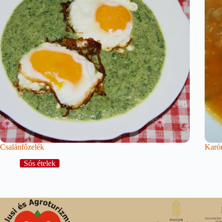
Csalánfőzelék
Karór
Sós ételek