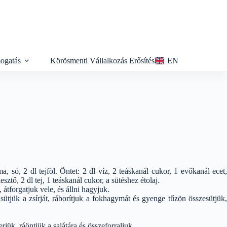
ogatás
Körösmenti Vállalkozás Erősítés
EN
 só, 2 dl tejföl. Öntet: 2 dl víz, 2 teáskanál cukor, 1 evőkanál ecet,
sztő, 2 dl tej, 1 teáskanál cukor, a sütéshez étolaj.
tforgatjuk vele, és állni hagyjuk.
sütjük a zsírját, ráborítjuk a fokhagymát és gyenge tűzön összesütjük,
rjük, ráöntjük a salátára és összeforraljuk.