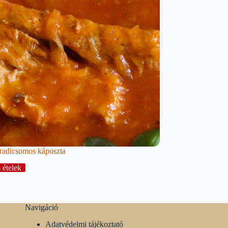
radicsomos káposzta
 ételek
Navigáció
Adatvédelmi tájékoztató