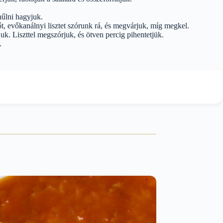
hűlni hagyjuk.
őt, evőkanálnyi lisztet szórunk rá, és megvárjuk, míg megkel.
juk. Liszttel megszórjuk, és ötven percig pihentetjük.
.