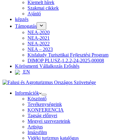
Kiemelt hírek
Szakmai cikkek
Ajánló
képzés
Támogatás
NEA-2020
NEA-2021
NEA-2022
NEA – 2023
Kisfaludy Turisztikai Fejlesztési Program
DIMOP PLUSZ-1.2.2-24-2025-00008
Körösmenti Vállalkozás Erősítés
EN
Információk
Köszöntő
Tevékenységeink
KONFERENCIA
Tagság előnyei
Megyei szervezeteink
Artisjus
Imázsfilm
Vidéki turizmus katalógus