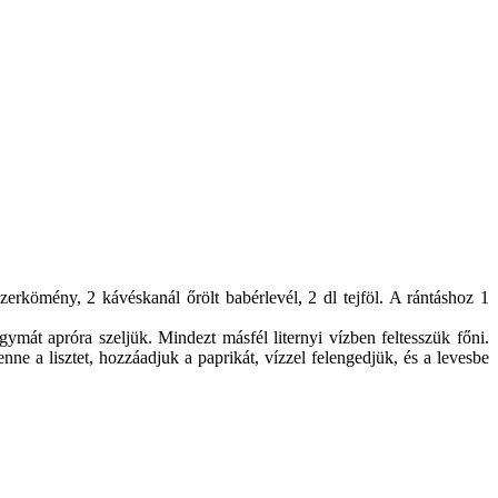
erkömény, 2 kávéskanál őrölt babérlevél, 2 dl tejföl. A rántáshoz 1
gymát apróra szeljük. Mindezt másfél liternyi vízben feltesszük főni.
enne a lisztet, hozzáadjuk a paprikát, vízzel felengedjük, és a levesbe