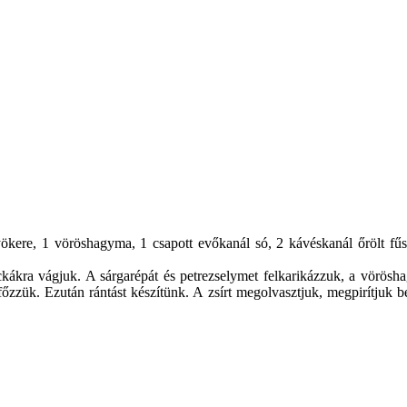
kere, 1 vöröshagyma, 1 csapott evőkanál só, 2 kávéskanál őrölt fűsz
ckákra vágjuk. A sárgarépát és petrezselymet felkarikázzuk, a vörösha
 főzzük. Ezután rántást készítünk. A zsírt megolvasztjuk, megpirítjuk b