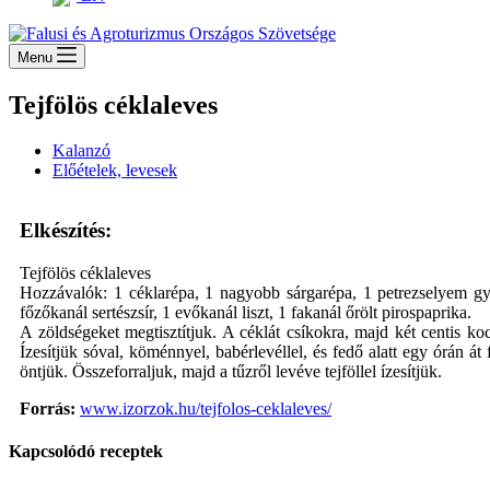
Menu
Tejfölös céklaleves
Kalanzó
Előételek, levesek
Elkészítés:
Tejfölös céklaleves
Hozzávalók: 1 céklarépa, 1 nagyobb sárgarépa, 1 petrezselyem gyö
főzőkanál sertészsír, 1 evőkanál liszt, 1 fakanál őrölt pirospaprika.
A zöldségeket megtisztítjuk. A céklát csíkokra, majd két centis ko
Ízesítjük sóval, köménnyel, babérlevéllel, és fedő alatt egy órán át
öntjük. Összeforraljuk, majd a tűzről levéve tejföllel ízesítjük.
Forrás:
www.izorzok.hu/tejfolos-ceklaleves/
Kapcsolódó receptek