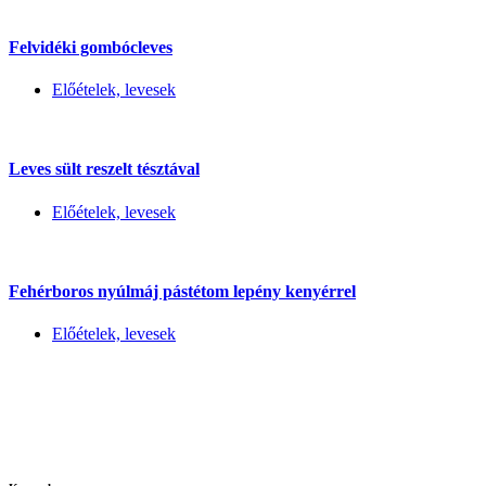
Felvidéki gombócleves
Előételek, levesek
Leves sült reszelt tésztával
Előételek, levesek
Fehérboros nyúlmáj pástétom lepény kenyérrel
Előételek, levesek