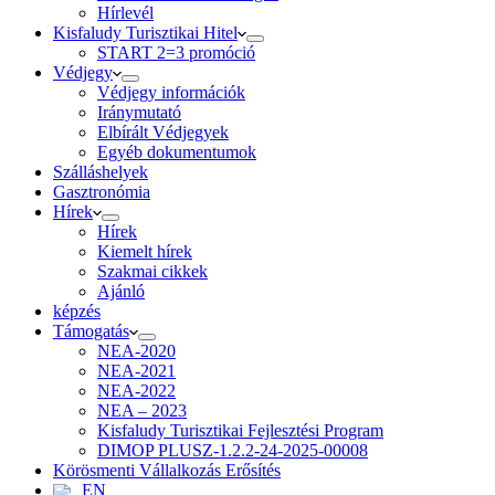
Hírlevél
Kisfaludy Turisztikai Hitel
START 2=3 promóció
Védjegy
Védjegy információk
Iránymutató
Elbírált Védjegyek
Egyéb dokumentumok
Szálláshelyek
Gasztronómia
Hírek
Hírek
Kiemelt hírek
Szakmai cikkek
Ajánló
képzés
Támogatás
NEA-2020
NEA-2021
NEA-2022
NEA – 2023
Kisfaludy Turisztikai Fejlesztési Program
DIMOP PLUSZ-1.2.2-24-2025-00008
Körösmenti Vállalkozás Erősítés
EN