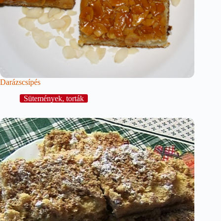
Darázscsípés
Sütemények, torták