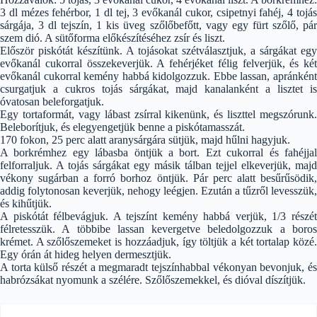
3 dl mézes fehérbor, 1 dl tej, 3 evőkanál cukor, csipetnyi fahéj, 4 tojás
sárgája, 3 dl tejszín, 1 kis üveg szőlőbefőtt, vagy egy fürt szőlő, pár
szem dió. A sütőforma előkészítéséhez zsír és liszt.
Először piskótát készítünk. A tojásokat szétválasztjuk, a sárgákat egy
evőkanál cukorral összekeverjük. A fehérjéket félig felverjük, és két
evőkanál cukorral kemény habbá kidolgozzuk. Ebbe lassan, apránként
csurgatjuk a cukros tojás sárgákat, majd kanalanként a lisztet is
óvatosan beleforgatjuk.
Egy tortaformát, vagy lábast zsírral kikenünk, és liszttel megszórunk.
Beleborítjuk, és elegyengetjük benne a piskótamasszát.
170 fokon, 25 perc alatt aranysárgára sütjük, majd hűlni hagyjuk.
A borkrémhez egy lábasba öntjük a bort. Ezt cukorral és fahéjjal
felforraljuk. A tojás sárgákat egy másik tálban tejjel elkeverjük, majd
vékony sugárban a forró borhoz öntjük. Pár perc alatt besűrűsödik,
addig folytonosan keverjük, nehogy leégjen. Ezután a tűzről levesszük,
és kihűtjük.
A piskótát félbevágjuk. A tejszínt kemény habbá verjük, 1/3 részét
félretesszük. A többibe lassan kevergetve beledolgozzuk a boros
krémet. A szőlőszemeket is hozzáadjuk, így töltjük a két tortalap közé.
Egy órán át hideg helyen dermesztjük.
A torta külső részét a megmaradt tejszínhabbal vékonyan bevonjuk, és
habrózsákat nyomunk a szélére. Szőlőszemekkel, és dióval díszítjük.