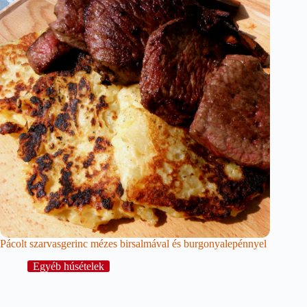
Pácolt szarvasgerinc mézes birsalmával és burgonyalepénnyel
Egyéb húsételek