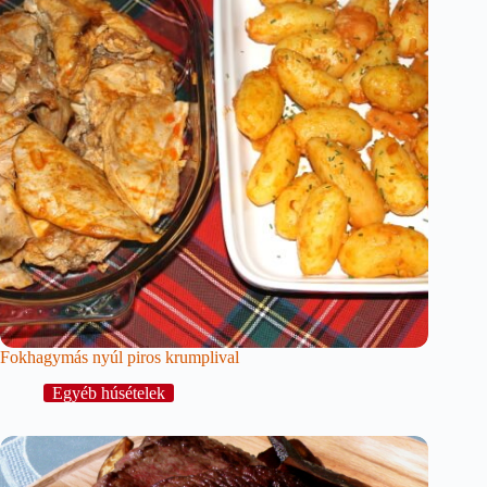
Fokhagymás nyúl piros krumplival
Egyéb húsételek