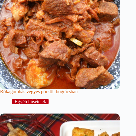
Rókagombás vegyes pörkölt bográcsban
Egyéb húsételek