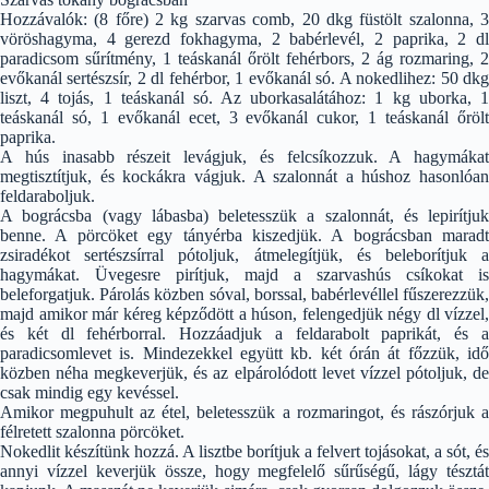
Hozzávalók: (8 főre) 2 kg szarvas comb, 20 dkg füstölt szalonna, 3
vöröshagyma, 4 gerezd fokhagyma, 2 babérlevél, 2 paprika, 2 dl
paradicsom sűrítmény, 1 teáskanál őrölt fehérbors, 2 ág rozmaring, 2
evőkanál sertészsír, 2 dl fehérbor, 1 evőkanál só. A nokedlihez: 50 dkg
liszt, 4 tojás, 1 teáskanál só. Az uborkasalátához: 1 kg uborka, 1
teáskanál só, 1 evőkanál ecet, 3 evőkanál cukor, 1 teáskanál őrölt
paprika.
A hús inasabb részeit levágjuk, és felcsíkozzuk. A hagymákat
megtisztítjuk, és kockákra vágjuk. A szalonnát a húshoz hasonlóan
feldaraboljuk.
A bográcsba (vagy lábasba) beletesszük a szalonnát, és lepirítjuk
benne. A pörcöket egy tányérba kiszedjük. A bográcsban maradt
zsiradékot sertészsírral pótoljuk, átmelegítjük, és beleborítjuk a
hagymákat. Üvegesre pirítjuk, majd a szarvashús csíkokat is
beleforgatjuk. Párolás közben sóval, borssal, babérlevéllel fűszerezzük,
majd amikor már kéreg képződött a húson, felengedjük négy dl vízzel,
és két dl fehérborral. Hozzáadjuk a feldarabolt paprikát, és a
paradicsomlevet is. Mindezekkel együtt kb. két órán át főzzük, idő
közben néha megkeverjük, és az elpárolódott levet vízzel pótoljuk, de
csak mindig egy kevéssel.
Amikor megpuhult az étel, beletesszük a rozmaringot, és rászórjuk a
félretett szalonna pörcöket.
Nokedlit készítünk hozzá. A lisztbe borítjuk a felvert tojásokat, a sót, és
annyi vízzel keverjük össze, hogy megfelelő sűrűségű, lágy tésztát