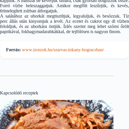
kapjunk. A masszát ne keverjük simára, csak gyorsan dolgozzuk össze.
Forró vízbe beleszaggatjuk. Amikor megfőtt leszűrjük, és kevés,
felmelegített zsírban átforgatjuk.
A salátához az uborkát megtisztítjuk, legyaluljuk, és besózzuk. Tíz
perc állás után kinyomjuk a levét. Az ecetet és cukrot egy dl vízben
feloldjuk, és az uborkára öntjük. Ízlés szerint meg lehet szórni őrölt
paprikával, fokhagymadarabkákkal, de tejfölösen is nagyon finom.
Forrás:
www.izorzok.hu/szarvas-tokany-bogracsban/
Kapcsolódó receptek