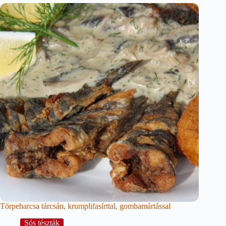
Törpeharcsa tárcsán, krumplifasírttal, gombamártással
Sós tészták