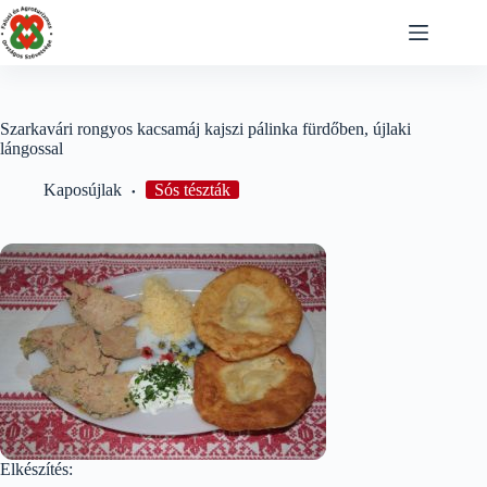
Skip
to
content
Szarkavári rongyos kacsamáj kajszi pálinka fürdőben, újlaki
lángossal
Kaposújlak
Sós tészták
Elkészítés: