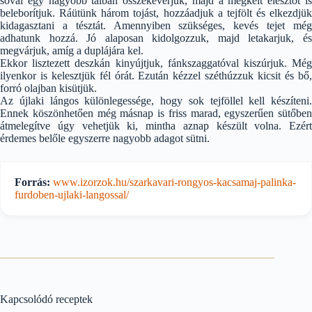
sóval egy nagyobb tálban összekeverjük, majd a megkelt élesztőt is
beleborítjuk. Ráütünk három tojást, hozzáadjuk a tejfölt és elkezdjük
kidagasztani a tésztát. Amennyiben szükséges, kevés tejet még
adhatunk hozzá. Jó alaposan kidolgozzuk, majd letakarjuk, és
megvárjuk, amíg a duplájára kel.
Ekkor lisztezett deszkán kinyújtjuk, fánkszaggatóval kiszúrjuk. Még
ilyenkor is kelesztjük fél órát. Ezután kézzel széthúzzuk kicsit és bő,
forró olajban kisütjük.
Az újlaki lángos különlegessége, hogy sok tejföllel kell készíteni.
Ennek köszönhetően még másnap is friss marad, egyszerűen sütőben
átmelegítve úgy vehetjük ki, mintha aznap készült volna. Ezért
érdemes belőle egyszerre nagyobb adagot sütni.
Forrás:
www.izorzok.hu/szarkavari-rongyos-kacsamaj-palinka-
furdoben-ujlaki-langossal/
Kapcsolódó receptek