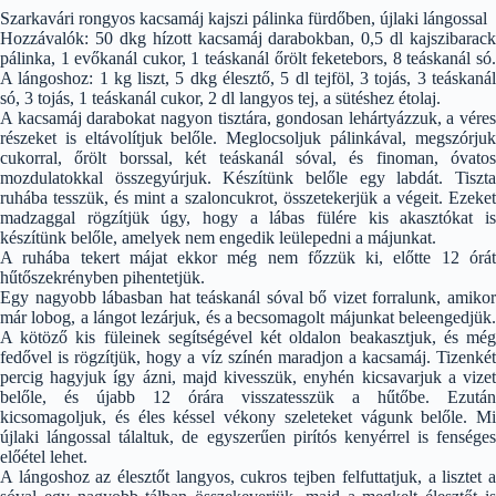
Szarkavári rongyos kacsamáj kajszi pálinka fürdőben, újlaki lángossal
Hozzávalók: 50 dkg hízott kacsamáj darabokban, 0,5 dl kajszibarack
pálinka, 1 evőkanál cukor, 1 teáskanál őrölt feketebors, 8 teáskanál só.
A lángoshoz: 1 kg liszt, 5 dkg élesztő, 5 dl tejföl, 3 tojás, 3 teáskanál
só, 3 tojás, 1 teáskanál cukor, 2 dl langyos tej, a sütéshez étolaj.
A kacsamáj darabokat nagyon tisztára, gondosan lehártyázzuk, a véres
részeket is eltávolítjuk belőle. Meglocsoljuk pálinkával, megszórjuk
cukorral, őrölt borssal, két teáskanál sóval, és finoman, óvatos
mozdulatokkal összegyúrjuk. Készítünk belőle egy labdát. Tiszta
ruhába tesszük, és mint a szaloncukrot, összetekerjük a végeit. Ezeket
madzaggal rögzítjük úgy, hogy a lábas fülére kis akasztókat is
készítünk belőle, amelyek nem engedik leülepedni a májunkat.
A ruhába tekert májat ekkor még nem főzzük ki, előtte 12 órát
hűtőszekrényben pihentetjük.
Egy nagyobb lábasban hat teáskanál sóval bő vizet forralunk, amikor
már lobog, a lángot lezárjuk, és a becsomagolt májunkat beleengedjük.
A kötöző kis füleinek segítségével két oldalon beakasztjuk, és még
fedővel is rögzítjük, hogy a víz színén maradjon a kacsamáj. Tizenkét
percig hagyjuk így ázni, majd kivesszük, enyhén kicsavarjuk a vizet
belőle, és újabb 12 órára visszatesszük a hűtőbe. Ezután
kicsomagoljuk, és éles késsel vékony szeleteket vágunk belőle. Mi
újlaki lángossal tálaltuk, de egyszerűen pirítós kenyérrel is fenséges
előétel lehet.
A lángoshoz az élesztőt langyos, cukros tejben felfuttatjuk, a lisztet a