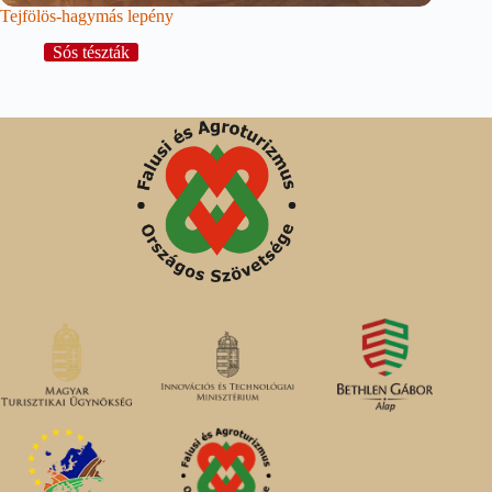
Tejfölös-hagymás lepény
Sós tészták