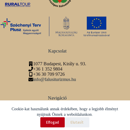
Kapcsolat
1077 Budapest, Király u. 93.
+36 1 352 9804
+36 30 709 9726
info@falusiturizmus.hu
Navigáció
Adatvédelmi tájékoztató
Cookie-kat használunk annak érdekében, hogy a legjobb élményt
nyújtsuk Önnek a weboldalunkon.
Közösségi média
Elfogad
Elutasít