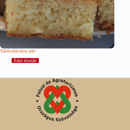
Túrós-lekváros pite
Édes tészták