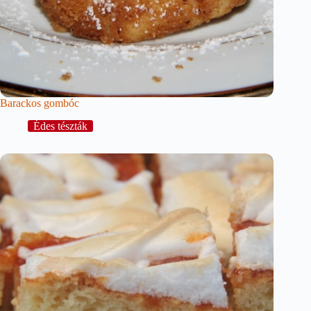
Barackos gombóc
Édes tészták