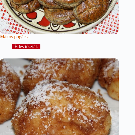
Mákos pogácsa
Édes tészták