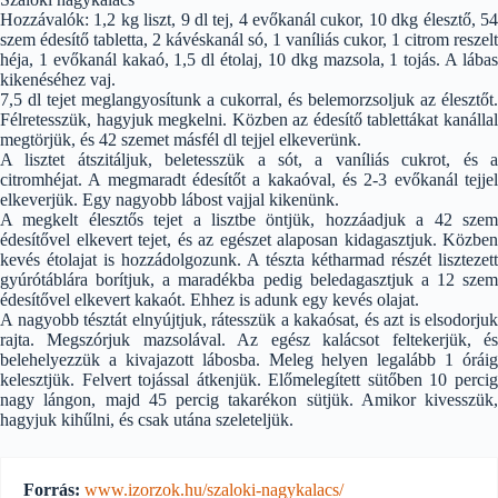
Hozzávalók: 1,2 kg liszt, 9 dl tej, 4 evőkanál cukor, 10 dkg élesztő, 54
szem édesítő tabletta, 2 kávéskanál só, 1 vaníliás cukor, 1 citrom reszelt
héja, 1 evőkanál kakaó, 1,5 dl étolaj, 10 dkg mazsola, 1 tojás. A lábas
kikenéséhez vaj.
7,5 dl tejet meglangyosítunk a cukorral, és belemorzsoljuk az élesztőt.
Félretesszük, hagyjuk megkelni. Közben az édesítő tablettákat kanállal
megtörjük, és 42 szemet másfél dl tejjel elkeverünk.
A lisztet átszitáljuk, beletesszük a sót, a vaníliás cukrot, és a
citromhéjat. A megmaradt édesítőt a kakaóval, és 2-3 evőkanál tejjel
elkeverjük. Egy nagyobb lábost vajjal kikenünk.
A megkelt élesztős tejet a lisztbe öntjük, hozzáadjuk a 42 szem
édesítővel elkevert tejet, és az egészet alaposan kidagasztjuk. Közben
kevés étolajat is hozzádolgozunk. A tészta kétharmad részét lisztezett
gyúrótáblára borítjuk, a maradékba pedig beledagasztjuk a 12 szem
édesítővel elkevert kakaót. Ehhez is adunk egy kevés olajat.
A nagyobb tésztát elnyújtjuk, rátesszük a kakaósat, és azt is elsodorjuk
rajta. Megszórjuk mazsolával. Az egész kalácsot feltekerjük, és
belehelyezzük a kivajazott lábosba. Meleg helyen legalább 1 óráig
kelesztjük. Felvert tojással átkenjük. Előmelegített sütőben 10 percig
nagy lángon, majd 45 percig takarékon sütjük. Amikor kivesszük,
hagyjuk kihűlni, és csak utána szeleteljük.
Forrás:
www.izorzok.hu/szaloki-nagykalacs/