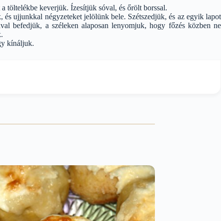
 töltelékbe keverjük. Ízesítjük sóval, és őrölt borssal.
 és ujjunkkal négyzeteket jelölünk bele. Szétszedjük, és az egyik lapot
tával befedjük, a széleken alaposan lenyomjuk, hogy főzés közben ne
.
y kínáljuk.