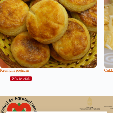
Krumplis pogácsa
Cukki
Sós tészták