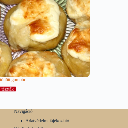
töltött gombóc
 tészták
Navigáció
Adatvédelmi tájékoztató