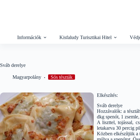
Skip
to
content
Információk
Kisfaludy Turisztikai Hitel
Védj
Sváb derelye
Magyarpolány
Sós tészták
Elkészítés:
Sváb derelye
Hozzávalók: a tésztáh
dkg spenót, 1 zsemle, 
A liszttel, tojással,
letakarva 30 percig pi
Közben elkészítjük a 
múlva a spenótot. Öss