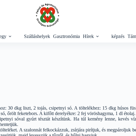
egy
Szálláshelyek
Gasztronómia
Hírek
képzés
Tám
oz: 30 dkg liszt, 2 tojás, csipetnyi só. A töltelékhez: 15 dkg húsos f
só, őrölt feketebors. A kifőtt derelyékre: 2 fej vöröshagyma, 1 dl étolaj.
 csipetnyi sóval gyúrt tésztát készítünk. Ha túl kemény lenne, kevés 
hentetjük.
tölteléket. A szalonnát felkockázzuk, zsírjára pirítjuk, és megpároljuk
zesütjük, majd levesszük a tűzről, és hűlni hagyjuk.