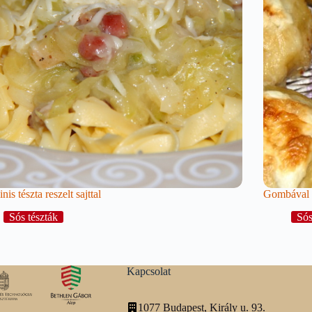
nis tészta reszelt sajttal
Gombával 
Sós tészták
Sós
Kapcsolat
1077 Budapest, Király u. 93.