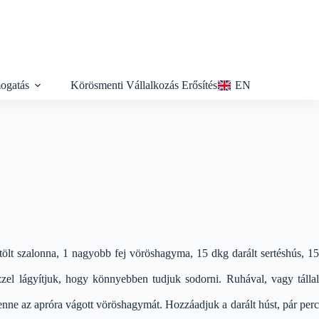
ogatás
Körösmenti Vállalkozás Erősítés
EN
üstölt szalonna, 1 nagyobb fej vöröshagyma, 15 dkg darált sertéshús, 15
vízzel lágyítjuk, hogy könnyebben tudjuk sodorni. Ruhával, vagy tállal
 benne az apróra vágott vöröshagymát. Hozzáadjuk a darált húst, pár perc