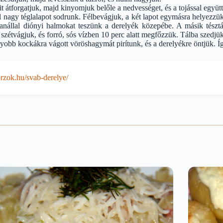
t átforgatjuk, majd kinyomjuk belőle a nedvességet, és a tojással együtt a
 nagy téglalapot sodrunk. Félbevágjuk, a két lapot egymásra helyezzük,
kanállal diónyi halmokat teszünk a derelyék közepébe. A másik tész
 szétvágjuk, és forró, sós vízben 10 perc alatt megfőzzük. Tálba szedjük
obb kockákra vágott vöröshagymát pirítunk, és a derelyékre öntjük. Íg
zok.hu/svab-derelye/