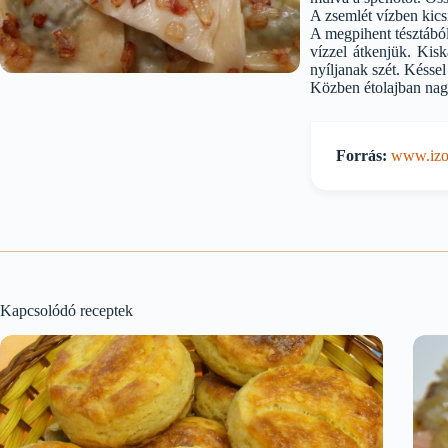
A zsemlét vízben kicsi
A megpihent tésztából
vízzel átkenjük. Kis
nyíljanak szét. Késsel
Közben étolajban nagy
Forrás:
www.izor
Kapcsolódó receptek