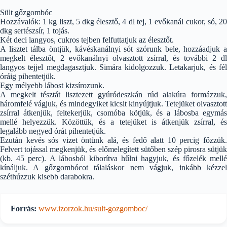
Sült gőzgombóc
Hozzávalók: 1 kg liszt, 5 dkg élesztő, 4 dl tej, 1 evőkanál cukor, só, 20
dkg sertészsír, 1 tojás.
Két deci langyos, cukros tejben felfuttatjuk az élesztőt.
A lisztet tálba öntjük, kávéskanálnyi sót szórunk bele, hozzáadjuk a
megkelt élesztőt, 2 evőkanálnyi olvasztott zsírral, és további 2 dl
langyos tejjel megdagasztjuk. Simára kidolgozzuk. Letakarjuk, és fél
óráig pihentetjük.
Egy mélyebb lábost kizsírozunk.
A megkelt tésztát lisztezett gyúródeszkán rúd alakúra formázzuk,
háromfelé vágjuk, és mindegyiket kicsit kinyújtjuk. Tetejüket olvasztott
zsírral átkenjük, feltekerjük, csomóba kötjük, és a lábosba egymás
mellé helyezzük. Közöttük, és a tetejüket is átkenjük zsírral, és
legalább negyed órát pihentetjük.
Ezután kevés sós vizet öntünk alá, és fedő alatt 10 percig főzzük.
Felvert tojással megkenjük, és előmelegített sütőben szép pirosra sütjük
(kb. 45 perc). A lábosból kiborítva hűlni hagyjuk, és főzelék mellé
kínáljuk. A gőzgombócot tálaláskor nem vágjuk, inkább kézzel
széthúzzuk kisebb darabokra.
Forrás:
www.izorzok.hu/sult-gozgomboc/