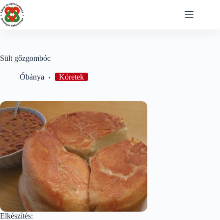
Skip
to
content
Sült gőzgombóc
Óbánya
Köretek
Elkészítés: