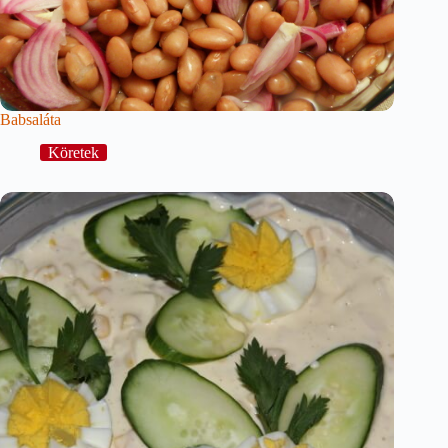
Babsaláta
Köretek