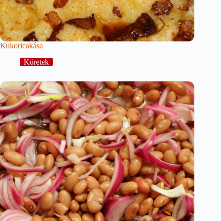
Kukoricakása
Köretek