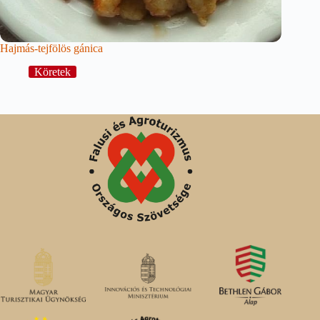
Hajmás-tejfölös gánica
Köretek