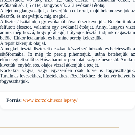
evőkanál só, 1,5 dl tej, langyos víz, 2-3 evőkanál étolaj.
A tejet meglangyosítjuk, elkeverjük a cukorral, majd belemorzsoljuk az
élesztőt, és megvárjuk, míg megkel.
A lisztet átszitáljuk, egy evőkanál sóval összekeverjük. Beleborítjuk a
felfutott élesztőt, valamint egy evőkanál étolajat. Annyi langyos vizet
adunk még hozzá, hogy jó állagú, hólyagos tésztát tudjunk dagasztani
belőle. Ekkor letakarjuk, és harminc percig kelesztjük.
A tepsit kikenjük olajjal.
A megkelt tésztát lisztezett deszkán kézzel széthúzzuk, és beletesszük a
sütőformába. Itt még tíz percig pihentetjük, utána betehetjük az
előmelegített sütőbe. Húsz-harminc perc alatt szép színesre sül. Amikor
kivettük, enyhén sós, olajos vízzel átkenjük a tetejét.
Kockákra vágva, vagy egyszerűen csak törve is fogyaszthatjuk.
Tartalmas levesekhez, húsételekhez, főzelékekhez, de kenyér helyett is
fogyaszthatjuk.
Forrás:
www.izorzok.hu/sos-lepeny/