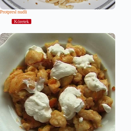
Protpresl nudli
Köretek