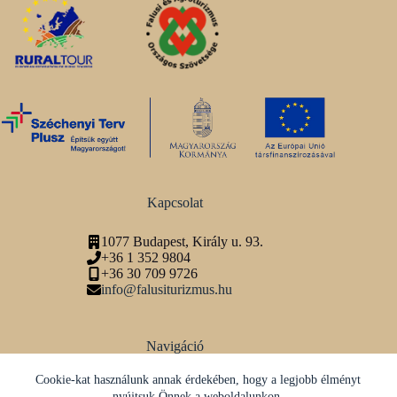
Kapcsolat
1077 Budapest, Király u. 93.
+36 1 352 9804
+36 30 709 9726
info@falusiturizmus.hu
Navigáció
Adatvédelmi tájékoztató
Cookie-kat használunk annak érdekében, hogy a legjobb élményt
nyújtsuk Önnek a weboldalunkon.