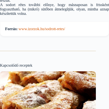
tésztát.
A sodort rétes további előnye, hogy másnaposan is frissként
fogyasztható, ha (mikró) sütőben átmelegítjük, olyan, mintha aznap
készítettük volna.
Forrás:
www.izorzok.hu/sodrott-retes/
Kapcsolódó receptek