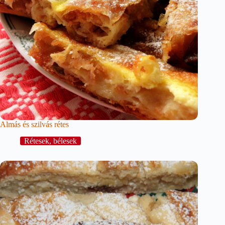
Almás és szilvás rétes
Rétesek, bélesek