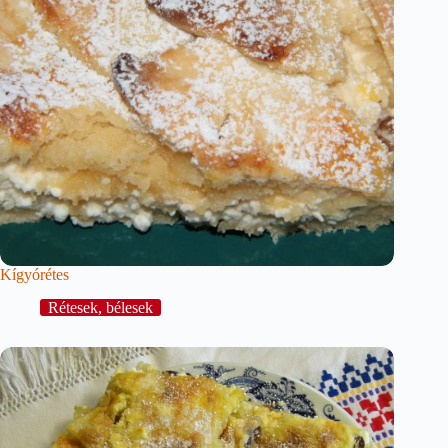
Kígyórétes
Rétesek, bélesek