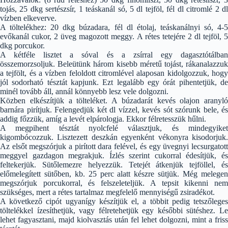
tojás, 25 dkg sertészsír, 1 teáskanál só, 5 dl tejföl, fél dl citromlé 2 dl
vízben elkeverve.
A töltelékhez: 20 dkg búzadara, fél dl étolaj, teáskanálnyi só, 4-5
evőkanál cukor, 2 üveg magozott meggy. A rétes tetejére 2 dl tejföl, 5
dkg porcukor.
A kétféle lisztet a sóval és a zsírral egy dagasztótálban
összemorzsoljuk. Beleütünk három kisebb méretű tojást, rákanalazzuk
a tejfölt, és a vízben feloldott citromlével alaposan kidolgozzuk, hogy
jól sodorható tésztát kapjunk. Ezt legalább egy órát pihentetjük, de
minél tovább áll, annál könnyebb lesz vele dolgozni.
Közben elkészítjük a tölteléket. A búzadarát kevés olajon aranyló
barnára pirítjuk. Felengedjük két dl vízzel, kevés sót szórunk bele, és
addig főzzük, amíg a levét elpárologja. Ekkor félretesszük hűlni.
A megpihent tésztát nyolcfelé választjuk, és mindegyiket
kigombócozzuk. Lisztezett deszkán egyenként vékonyra kisodorjuk.
Az elsőt megszórjuk a pirított dara felével, és egy üvegnyi lecsurgatott
meggyel gazdagon megrakjuk. Ízlés szerint cukorral édesítjük, és
feltekerjük. Sütőlemezre helyezzük. Tetejét átkenjük tejföllel, és
előmelegített sütőben, kb. 25 perc alatt készre sütjük. Még melegen
megszórjuk porcukorral, és felszeleteljük. A tepsit kikenni nem
szükséges, mert a rétes tartalmaz megfelelő mennyiségű zsiradékot.
A következő cipót ugyanígy készítjük el, a többit pedig tetszőleges
töltelékkel ízesíthetjük, vagy félretehetjük egy későbbi sütéshez. Le
lehet fagyasztani, majd kiolvasztás után fel lehet dolgozni, mint a friss