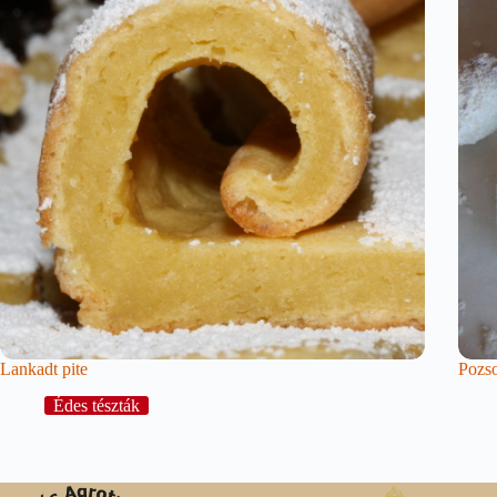
Lankadt pite
Pozso
Édes tészták