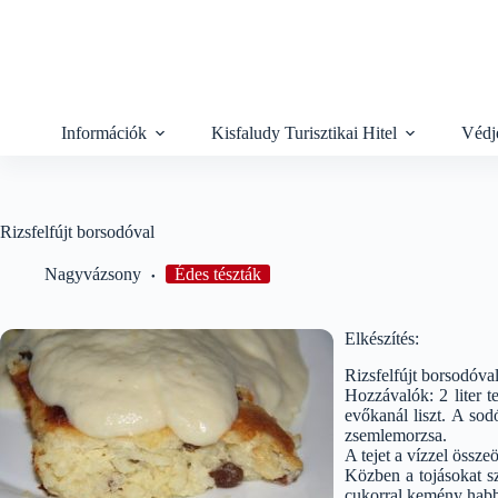
Skip
to
content
Információk
Kisfaludy Turisztikai Hitel
Védj
Rizsfelfújt borsodóval
Nagyvázsony
Édes tészták
Elkészítés:
Rizsfelfújt borsodóva
Hozzávalók: 2 liter te
evőkanál liszt. A sodó
zsemlemorzsa.
A tejet a vízzel össze
Közben a tojásokat sz
cukorral kemény habb