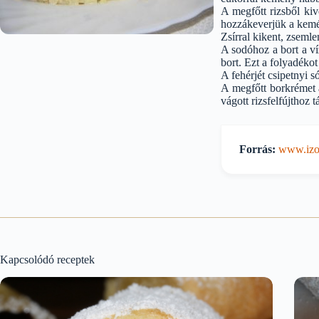
A megfőtt rizsből ki
hozzákeverjük a kemé
Zsírral kikent, zseml
A sodóhoz a bort a ví
bort. Ezt a folyadéko
A fehérjét csipetnyi 
A megfőtt borkrémet a
vágott rizsfelfújthoz t
Forrás:
www.izor
Kapcsolódó receptek