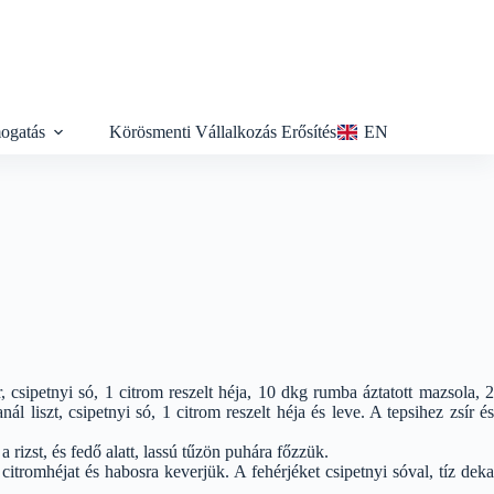
ogatás
Körösmenti Vállalkozás Erősítés
EN
r, csipetnyi só, 1 citrom reszelt héja, 10 dkg rumba áztatott mazsola, 2
l liszt, csipetnyi só, 1 citrom reszelt héja és leve. A tepsihez zsír és
 rizst, és fedő alatt, lassú tűzön puhára főzzük.
citromhéjat és habosra keverjük. A fehérjéket csipetnyi sóval, tíz deka