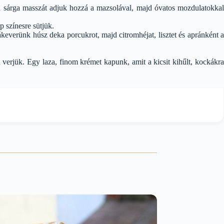
r a sárga masszát adjuk hozzá a mazsolával, majd óvatos mozdulatokkal
 színesre sütjük.
ákeverünk húsz deka porcukrot, majd citromhéjat, lisztet és apránként a
verjük. Egy laza, finom krémet kapunk, amit a kicsit kihűlt, kockákra