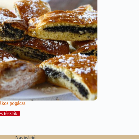
ákos pogácsa
s tészták
Navigáció