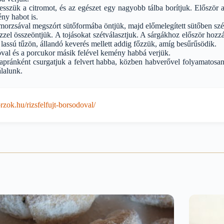
vesszük a citromot, és az egészet egy nagyobb tálba borítjuk. Előszö
ny habot is.
emorzsával megszórt sütőformába öntjük, majd előmelegített sütőben szép
zzel összeöntjük. A tojásokat szétválasztjuk. A sárgákhoz először hozz
t lassú tűzön, állandó keverés mellett addig főzzük, amíg besűrűsödik.
sóval és a porcukor másik felével kemény habbá verjük.
pránként csurgatjuk a felvert habba, közben habverővel folyamatosan 
álalunk.
zok.hu/rizsfelfujt-borsodoval/