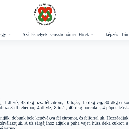
egy
Szálláshelyek
Gasztronómia
Hírek
képzés
Tám
l
j, 1 dl víz, 48 dkg rizs, fél citrom, 10 tojás, 15 dkg vaj, 30 dkg cuko
hoz: 8 dl fehérbor, 4 dl víz, 8 tojás, 40 dkg porcukor, 4 púpos teáskaná
öntjük, dobunk bele kettévágva fél citromot, és felforraljuk. Hozzáadjuk a
étválasztjuk. A tíz sárgájához adjuk a puha vajat, húsz deka cukrot, a 
á verjük.