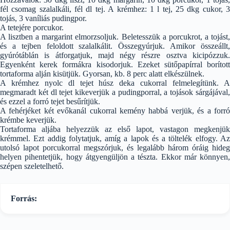
fél csomag szalalkáli, fél dl tej. A krémhez: 1 l tej, 25 dkg cukor, 3
tojás, 3 vaníliás pudingpor.
A tetejére porcukor.
A lisztben a margarint elmorzsoljuk. Beletesszük a porcukrot, a tojást,
és a tejben feloldott szalalkálit. Összegyúrjuk. Amikor összeállt,
gyúrótáblán is átforgatjuk, majd négy részre osztva kicipózzuk.
Egyenként kerek formákra kisodorjuk. Ezeket sütőpapírral borított
tortaforma alján kisütjük. Gyorsan, kb. 8 perc alatt elkészülnek.
A krémhez nyolc dl tejet húsz deka cukorral felmelegítünk. A
megmaradt két dl tejet kikeverjük a pudingporral, a tojások sárgájával,
és ezzel a forró tejet besűrítjük.
A fehérjéket két evőkanál cukorral kemény habbá verjük, és a forró
krémbe keverjük.
Tortaforma aljába helyezzük az első lapot, vastagon megkenjük
krémmel. Ezt addig folytatjuk, amíg a lapok és a töltelék elfogy. Az
utolsó lapot porcukorral megszórjuk, és legalább három óráig hideg
helyen pihentetjük, hogy átgyengüljön a tészta. Ekkor már könnyen,
szépen szeletelhető.
Forrás: