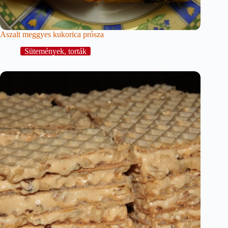
Aszalt meggyes kukorica prósza
Sütemények, torták